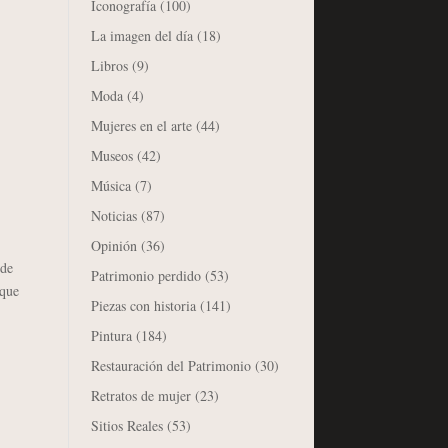
Iconografía
(100)
La imagen del día
(18)
Libros
(9)
Moda
(4)
Mujeres en el arte
(44)
Museos
(42)
Música
(7)
Noticias
(87)
Opinión
(36)
 de
Patrimonio perdido
(53)
 que
Piezas con historia
(141)
Pintura
(184)
Restauración del Patrimonio
(30)
Retratos de mujer
(23)
Sitios Reales
(53)