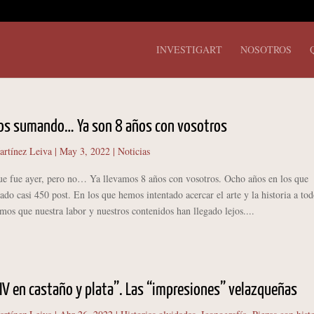
INVESTIGART
NOSOTROS
os sumando… Ya son 8 años con vosotros
artínez Leiva
|
May 3, 2022
|
Noticias
ue ayer, pero no… Ya llevamos 8 años con vosotros. Ocho años en los que
do casi 450 post. En los que hemos intentado acercar el arte y la historia a tod
s que nuestra labor y nuestros contenidos han llegado lejos....
e IV en castaño y plata”. Las “impresiones” velazqueñas