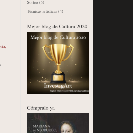
Sorteo
(5)
Técnicas artísticas
(4)
Mejor blog de Cultura 2020
oria
,
s
Cómpralo ya