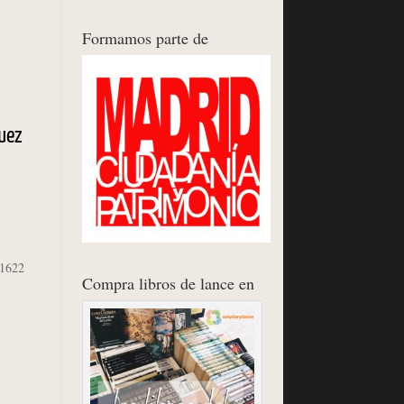
Formamos parte de
guez
 1622
Compra libros de lance en