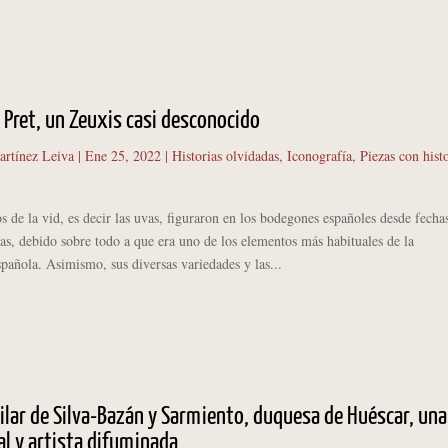
 Pret, un Zeuxis casi desconocido
artínez Leiva
|
Ene 25, 2022
|
Historias olvidadas
,
Iconografía
,
Piezas con hist
e la vid, es decir las uvas, figuraron en los bodegones españoles desde fecha
s, debido sobre todo a que era uno de los elementos más habituales de la
spañola. Asimismo, sus diversas variedades y las...
ilar de Silva-Bazán y Sarmiento, duquesa de Huéscar, una
al y artista difuminada