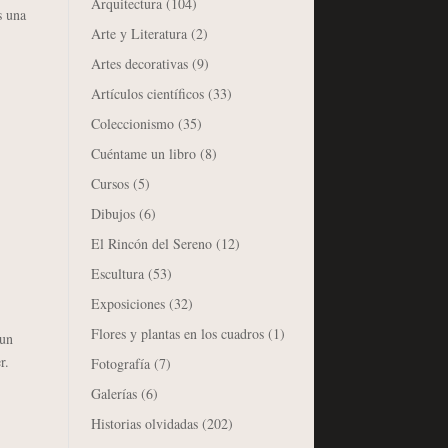
Arquitectura
(104)
s una
Arte y Literatura
(2)
Artes decorativas
(9)
Artículos científicos
(33)
Coleccionismo
(35)
Cuéntame un libro
(8)
Cursos
(5)
Dibujos
(6)
El Rincón del Sereno
(12)
Escultura
(53)
Exposiciones
(32)
Flores y plantas en los cuadros
(1)
 un
r.
Fotografía
(7)
Galerías
(6)
Historias olvidadas
(202)