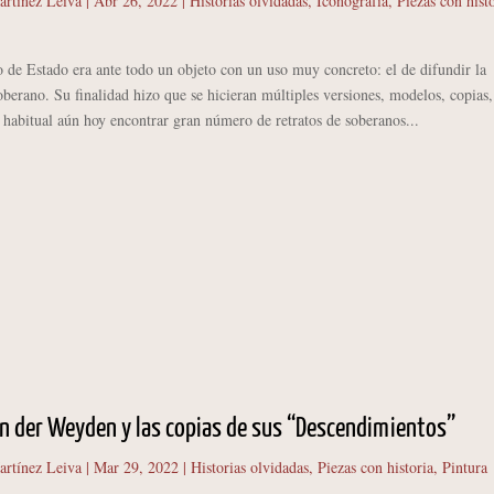
artínez Leiva
|
Abr 26, 2022
|
Historias olvidadas
,
Iconografía
,
Piezas con hist
e Estado era ante todo un objeto con un uso muy concreto: el de difundir la
berano. Su finalidad hizo que se hicieran múltiples versiones, modelos, copias,
 habitual aún hoy encontrar gran número de retratos de soberanos...
n der Weyden y las copias de sus “Descendimientos”
artínez Leiva
|
Mar 29, 2022
|
Historias olvidadas
,
Piezas con historia
,
Pintura