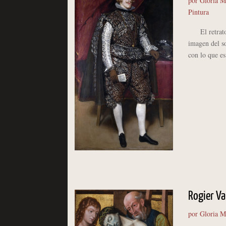
por
Gloria M
Pintura
El retrato d
imagen del so
con lo que es
Rogier Va
por
Gloria M