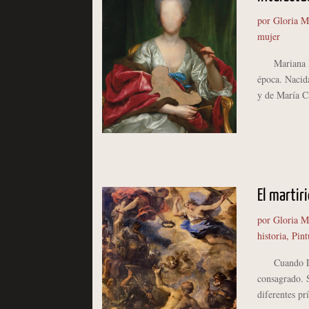
por
Gloria M
mujer
Mariana Pila
época. Nacida
y de María C
El martir
por
Gloria M
historia
,
Pint
Cuando Luca
consagrado. 
diferentes pr