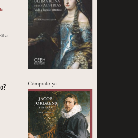
de
Silva
Cómpralo ya
no?