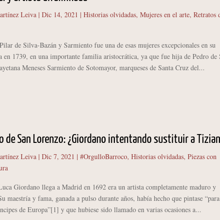
artínez Leiva
|
Dic 14, 2021
|
Historias olvidadas
,
Mujeres en el arte
,
Retratos 
r de Silva-Bazán y Sarmiento fue una de esas mujeres excepcionales en su
 en 1739, en una importante familia aristocrática, ya que fue hija de Pedro de 
ayetana Meneses Sarmiento de Sotomayor, marqueses de Santa Cruz del...
io de San Lorenzo: ¿Giordano intentando sustituir a Tizia
artínez Leiva
|
Dic 7, 2021
|
#OrgulloBarroco
,
Historias olvidadas
,
Piezas con
ura
 Giordano llega a Madrid en 1692 era un artista completamente maduro y
Su maestría y fama, ganada a pulso durante años, había hecho que pintase “para
íncipes de Europa”[1] y que hubiese sido llamado en varias ocasiones a...