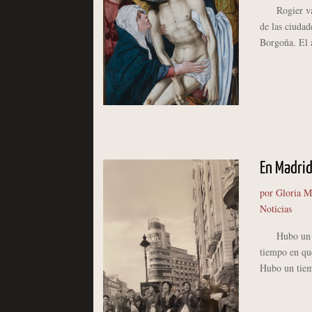
Rogier van d
de las ciudad
Borgoña. El a
En Madri
por
Gloria M
Noticias
Hubo un tiem
tiempo en que
Hubo un tiemp