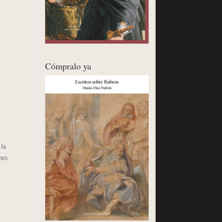
Cómpralo ya
la
pes