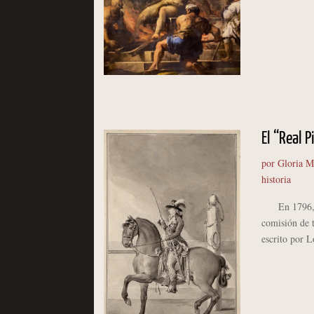
El “Real 
por
Gloria M
historia
En 1796, el 
comisión de t
escrito por 