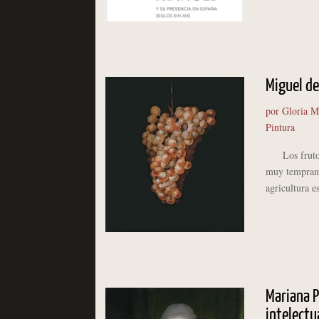
Miguel de
por
Gloria M
Pintura
Los frutos d
muy temprana
agricultura e
Mariana P
intelectu