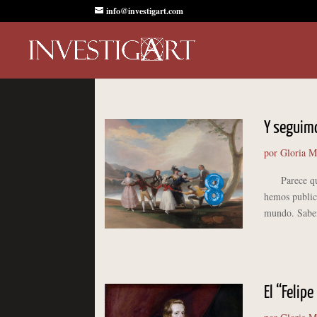
info@investigart.com
Y seguim
por
Gloria M
Parece que f
hemos publica
mundo. Sabemo
El “Felip