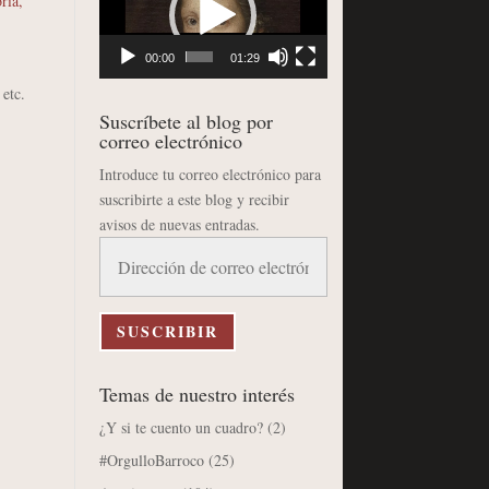
oria
,
vídeo
00:00
01:29
 etc.
Suscríbete al blog por
correo electrónico
Introduce tu correo electrónico para
suscribirte a este blog y recibir
avisos de nuevas entradas.
Dirección
de
correo
electrónico
SUSCRIBIR
Temas de nuestro interés
¿Y si te cuento un cuadro?
(2)
#OrgulloBarroco
(25)