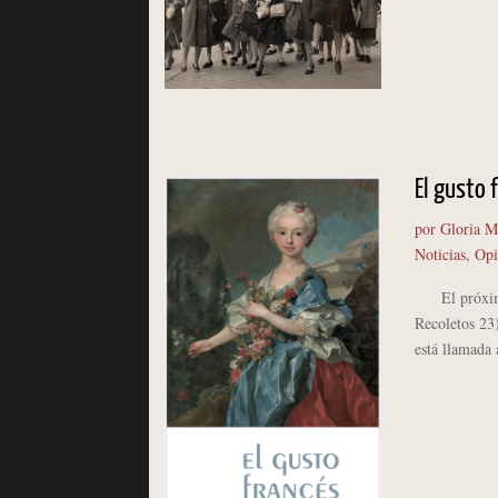
El gusto 
por
Gloria M
Noticias
,
Opi
El próximo d
Recoletos 23)
está llamada 