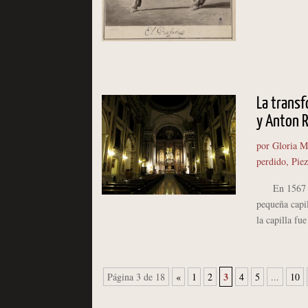
La transf
y Anton 
por
Gloria M
perdido
,
Piez
En 1567 la C
pequeña capil
la capilla fu
3
Página 3 de 18
«
1
2
4
5
...
10