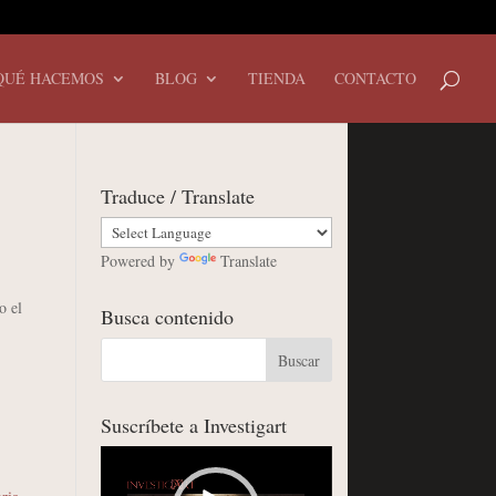
QUÉ HACEMOS
BLOG
TIENDA
CONTACTO
Traduce / Translate
Powered by
Translate
o el
Busca contenido
Suscríbete a Investigart
Reproductor
de