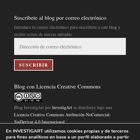
Suscríbete al blog por correo electrónico
Introduce tu correo electrónico para suscribirte a este blog y
recibir avisos de nuevas entradas.
Dirección
de
correo
electrónico
SUSCRIBIR
Blog con Licencia Creative Commons
Blog InvestigArt
por
InvestigArt
se distribuye bajo una
Licencia Creative Commons Atribución-NoComercial-
SinDerivar 4.0 Internacional
.
Basada en una obra en
https://www.investigart.com/blog/
.
En INVESTIGART utilizamos cookies propias y de terceros
para fines analíticos en base a un perfil elaborado a partir