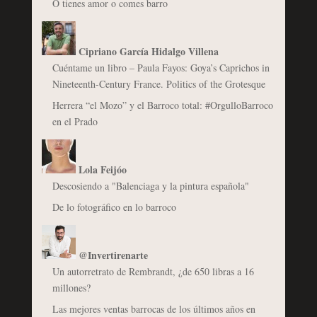
O tienes amor o comes barro
Cipriano García Hidalgo Villena
Cuéntame un libro – Paula Fayos: Goya’s Caprichos in
Nineteenth-Century France. Politics of the Grotesque
Herrera “el Mozo” y el Barroco total: #OrgulloBarroco
en el Prado
Lola Feijóo
Descosiendo a "Balenciaga y la pintura española"
De lo fotográfico en lo barroco
@Invertirenarte
Un autorretrato de Rembrandt, ¿de 650 libras a 16
millones?
Las mejores ventas barrocas de los últimos años en