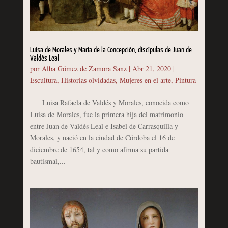
Luisa de Morales y María de la Concepción, discípulas de Juan de
Valdés Leal
por
Alba Gómez de Zamora Sanz
|
Abr 21, 2020
|
Escultura
,
Historias olvidadas
,
Mujeres en el arte
,
Pintura
Luisa Rafaela de Valdés y Morales, conocida como
Luisa de Morales, fue la primera hija del matrimonio
entre Juan de Valdés Leal e Isabel de Carrasquilla y
Morales, y nació en la ciudad de Córdoba el 16 de
diciembre de 1654, tal y como afirma su partida
bautismal,...