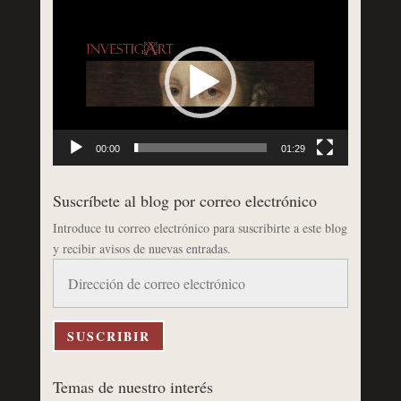
Reproductor
de
vídeo
00:00
01:29
Suscríbete al blog por correo electrónico
Introduce tu correo electrónico para suscribirte a este blog
y recibir avisos de nuevas entradas.
Dirección
de
correo
electrónico
SUSCRIBIR
Temas de nuestro interés