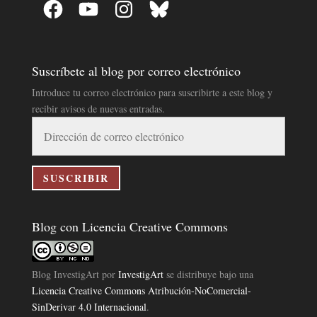
Facebook
YouTube
Instagram
Bluesky
Suscríbete al blog por correo electrónico
Introduce tu correo electrónico para suscribirte a este blog y
recibir avisos de nuevas entradas.
Dirección
de
correo
electrónico
SUSCRIBIR
Blog con Licencia Creative Commons
Blog InvestigArt
por
InvestigArt
se distribuye bajo una
Licencia Creative Commons Atribución-NoComercial-
SinDerivar 4.0 Internacional
.