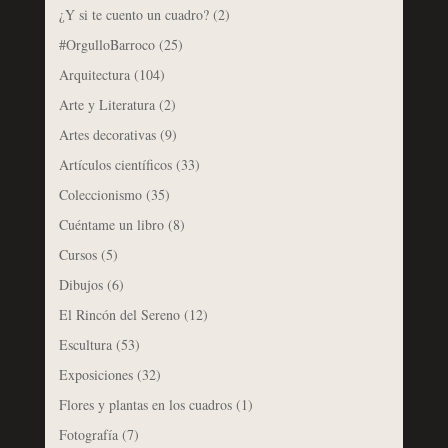
¿Y si te cuento un cuadro?
(2)
#OrgulloBarroco
(25)
Arquitectura
(104)
Arte y Literatura
(2)
Artes decorativas
(9)
Artículos científicos
(33)
Coleccionismo
(35)
Cuéntame un libro
(8)
Cursos
(5)
Dibujos
(6)
El Rincón del Sereno
(12)
Escultura
(53)
Exposiciones
(32)
Flores y plantas en los cuadros
(1)
Fotografía
(7)