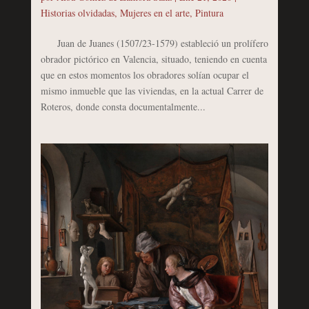
Historias olvidadas
,
Mujeres en el arte
,
Pintura
Juan de Juanes (1507/23-1579) estableció un prolífero
obrador pictórico en Valencia, situado, teniendo en cuenta
que en estos momentos los obradores solían ocupar el
mismo inmueble que las viviendas, en la actual Carrer de
Roteros, donde consta documentalmente...