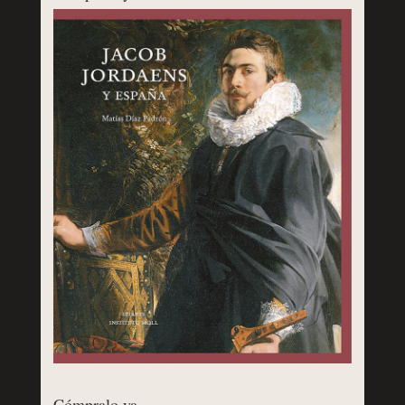
Cómpralo ya