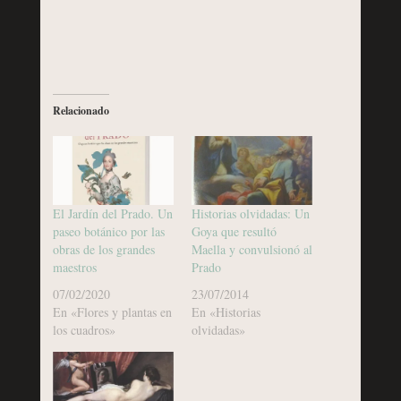
Relacionado
El Jardín del Prado. Un
Historias olvidadas: Un
paseo botánico por las
Goya que resultó
obras de los grandes
Maella y convulsionó al
maestros
Prado
07/02/2020
23/07/2014
En «Flores y plantas en
En «Historias
los cuadros»
olvidadas»