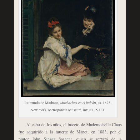
Raimundo de Madrazo,
Muchachas en el balcón
, ca. 1875.
New York, Metropolitan Museum, inv. 87.15.131.
Al cabo de los años, el boceto de Mademoiselle Claus
fue adquirido a la muerte de Manet, en 1883, por el
pintor John Singer Sargent, quien se servirá de la