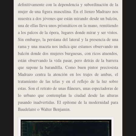
definitivamente con la dependencia y subordinación de la
mujer de una figura masculina. En el lienzo Madrazo nos
muestra a dos jóvenes que están mirando desde un balcón,
una de ellas lleva unos prismáticos en la mano, remitiendo
a los palcos de la ópera, lugares donde mirar y ser vistos.
Sin embargo, la persiana del lateral y la presencia de una
rama y una maceta nos indica que estamos observando un
balcón donde dos mujeres burguesas, con ricos atuendos,
están observando la vida pasar, pero detrás de la barrera
que supone la barandilla. Como buen pintor preciosista
Madrazo centra la atención en los trajes de ambas, el
tratamiento de las telas y en el reflejo de la luz sobre
estas. Son el retrato de unas flâneurs, unas espectadoras de
lo urbano que contemplan la ciudad desde las alturas
pasando inadvertidas. El epítome de la modernidad para
Baudelaire o Walter Benjamin.