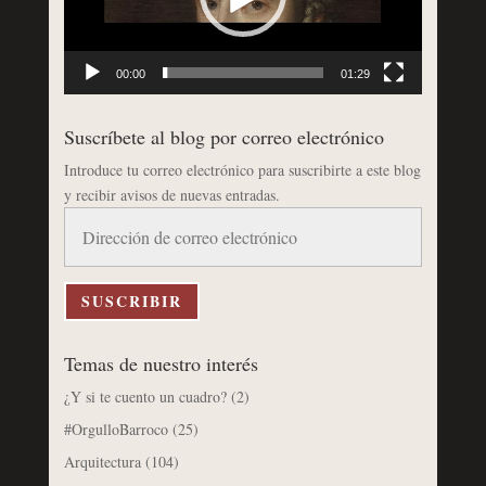
00:00
01:29
Suscríbete al blog por correo electrónico
Introduce tu correo electrónico para suscribirte a este blog
y recibir avisos de nuevas entradas.
Dirección
de
correo
electrónico
SUSCRIBIR
Temas de nuestro interés
¿Y si te cuento un cuadro?
(2)
#OrgulloBarroco
(25)
Arquitectura
(104)