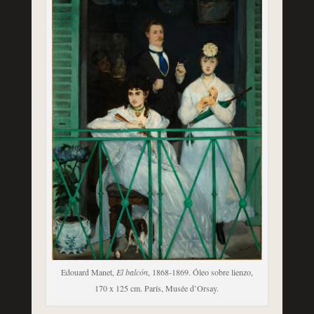
Edouard Manet,
El balcón
, 1868-1869. Óleo sobre lienzo,
170 x 125 cm. París, Musée d’Orsay.