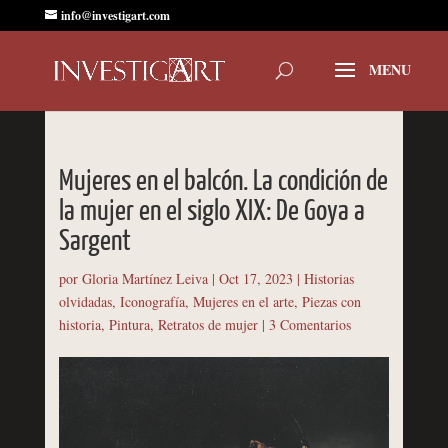
info@investigart.com
Mujeres en el balcón. La condición de
la mujer en el siglo XIX: De Goya a
Sargent
por
Gloria Martínez Leiva
|
Oct 17, 2023
|
Historias
olvidadas
,
Iconografía
,
Mujeres en el arte
,
Piezas con
historia
,
Pintura
,
Retratos de mujer
|
3 Comentarios