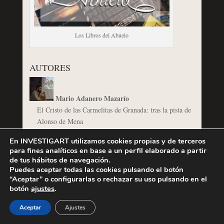
Los Libros del Abuelo
AUTORES
Mario Adanero Mazarío
El Cristo de las Carmelitas de Granada: tras la pista de
Alonso de Mena
El Salón de Reinos, especial #OrgulloBarroco
En INVESTIGART utilizamos cookies propias y de terceros
para fines analíticos en base a un perfil elaborado a partir
de tus hábitos de navegación.
Puedes aceptar todas las cookies pulsando el botón
Ana Diéguez-Rodríguez
“Aceptar” o configurarlas o rechazar su uso pulsando en el
Los pintores conviviendo con Rubens en Amberes (I).
botón
ajustes
.
Hendrick van Balen
Aceptar
Ajustes
Cuéntame un libro – Ana Diéguez “Van Dyck en
España”