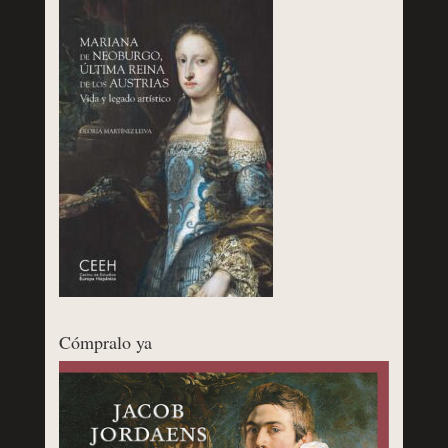
Cómpralo ya