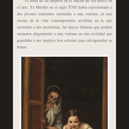
El tema de las mujeres en el balcón no era nuevo en
el arte. Ya Murillo en el siglo XVII había representado a
dos jóvenes sonrientes asomadas a una ventana, en una
escena de la vida contemporánea sevillana en la que
mostraba a dos prostitutas, las únicas féminas que podían
asomarse alegremente a una ventana en una sociedad que
guardaba a sus mujeres tras celosías para salvaguardar su
honor.