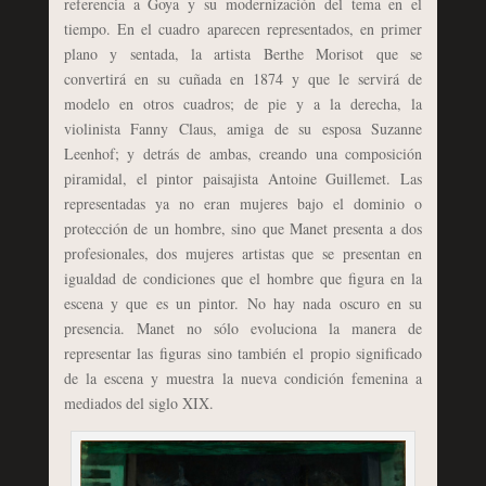
referencia a Goya y su modernización del tema en el
tiempo. En el cuadro aparecen representados, en primer
plano y sentada, la artista Berthe Morisot que se
convertirá en su cuñada en 1874 y que le servirá de
modelo en otros cuadros; de pie y a la derecha, la
violinista Fanny Claus, amiga de su esposa Suzanne
Leenhof; y detrás de ambas, creando una composición
piramidal, el pintor paisajista Antoine Guillemet. Las
representadas ya no eran mujeres bajo el dominio o
protección de un hombre, sino que Manet presenta a dos
profesionales, dos mujeres artistas que se presentan en
igualdad de condiciones que el hombre que figura en la
escena y que es un pintor. No hay nada oscuro en su
presencia. Manet no sólo evoluciona la manera de
representar las figuras sino también el propio significado
de la escena y muestra la nueva condición femenina a
mediados del siglo XIX.