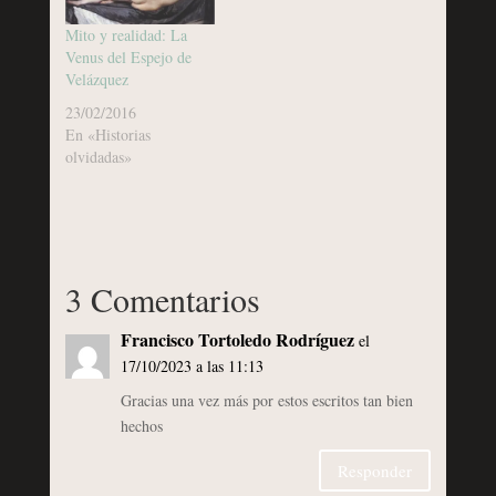
Mito y realidad: La
Venus del Espejo de
Velázquez
23/02/2016
En «Historias
olvidadas»
3 Comentarios
Francisco Tortoledo Rodríguez
el
17/10/2023 a las 11:13
Gracias una vez más por estos escritos tan bien
hechos
Responder