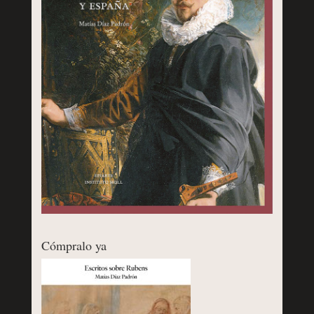
Cómpralo ya