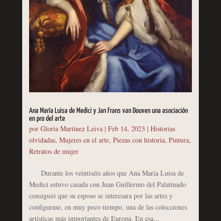
Ana María Luisa de Medici y Jan Frans van Douven una asociación
en pro del arte
por
Gloria Martínez Leiva
|
Feb 14, 2023
|
Historias
olvidadas
,
Mujeres en el arte
,
Piezas con historia
,
Pintura
,
Retratos de mujer
Durante los veintiséis años que Ana María Luisa de
Medici estuvo casada con Juan Guillermo del Palatinado
consiguió que su esposo se interesara por las artes y
configurase, en muy poco tiempo, una de las colecciones
artísticas más importantes de Europa. En esa...