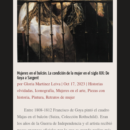
Mujeres en el balcón. La condición de la mujer en el siglo XIX: De
Goya a Sargent
por
Gloria Martínez Leiva
|
Oct 17, 2023
|
Historias
olvidadas
,
Iconografía
,
Mujeres en el arte
,
Piezas con
historia
,
Pintura
,
Retratos de mujer
Entre 1808-1812 Francisco de Goya pintó el cuadro
Majas en el balcón (Suiza, Colección Rothschild). Eran
los años de la Guerra de Independencia y el artista recibió
pocos encargos oficiales por lo que es cuando realiza más