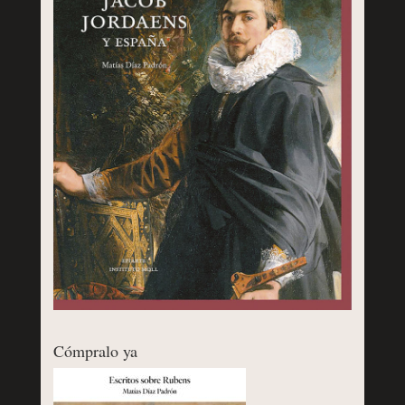
Cómpralo ya