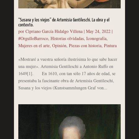
“Susana y los viejos” de Artemisia Gentileschi. La obra y el
contexto.
por
Cipriano García Hidalgo Villena
|
May 24, 2022
|
#OrgulloBarroco
,
Historias olvidadas
,
Iconografía
,
Mujeres en el arte
,
Opinión
,
Piezas con historia
,
Pintura
«Mostraré a vuestra señoría ilustrísima lo que sabe hacer
una mujer». Artemisia Gentileschi a Antonio Ruffo en
1649[1]. En 1610, con tan sólo 17 años de edad, se
presentaba la fascinante obra de Artemisia Gentileschi,
Susana y los viejos (Kunstsammlungen Graf von...