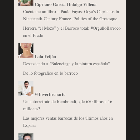
Cipriano García Hidalgo Villena
Cuéntame un libro – Paula Fayos: Goya’s Caprichos in
Nineteenth-Century France. Politics of the Grotesque
Herrera “el Mozo” y el Barroco total: #OrgulloBarroco
en el Prado
Lola Feijóo
Descosiendo a "Balenciaga y la pintura española"
De lo fotográfico en lo barroco
@Invertirenarte
Un autorretrato de Rembrandt, ¿de 650 libras a 16
millones?
Las mejores ventas barrocas de los últimos años en
España