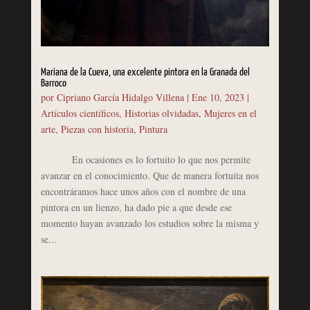
Mariana de la Cueva, una excelente pintora en la Granada del
Barroco
por
Cipriano García Hidalgo Villena
|
Ene 10, 2023
|
Artículos científicos
,
Historias olvidadas
,
Mujeres en el
arte
,
Piezas con historia
,
Pintura
En ocasiones es lo fortuito lo que nos permite
avanzar en el conocimiento. Que de manera fortuita nos
encontráramos hace unos años con el nombre de una
pintora en un lienzo, ha dado pie a que desde ese
momento hayan avanzado los estudios sobre la misma y
se...