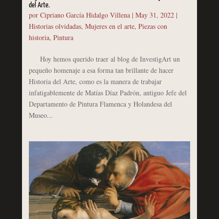
del Arte.
por
Cipriano García Hidalgo Villena
|
May 31, 2022
|
Historias olvidadas
,
Mujeres en el arte
,
Piezas con
historia
,
Pintura
Hoy hemos querido traer al blog de InvestigArt un
pequeño homenaje a esa forma tan brillante de hacer
Historia del Arte, como es la manera de trabajar
infatigablemente de Matías Díaz Padrón, antiguo Jefe del
Departamento de Pintura Flamenca y Holandesa del
Museo...