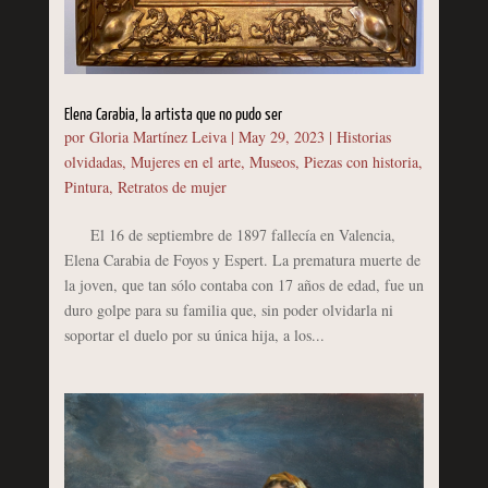
Elena Carabia, la artista que no pudo ser
por
Gloria Martínez Leiva
|
May 29, 2023
|
Historias
olvidadas
,
Mujeres en el arte
,
Museos
,
Piezas con historia
,
Pintura
,
Retratos de mujer
El 16 de septiembre de 1897 fallecía en Valencia,
Elena Carabia de Foyos y Espert. La prematura muerte de
la joven, que tan sólo contaba con 17 años de edad, fue un
duro golpe para su familia que, sin poder olvidarla ni
soportar el duelo por su única hija, a los...