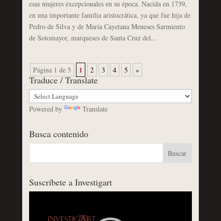
esas mujeres excepcionales en su época. Nacida en 1739,
en una importante familia aristocrática, ya que fue hija de
Pedro de Silva y de María Cayetana Meneses Sarmiento
de Sotomayor, marqueses de Santa Cruz del...
1
Página 1 de 5
2
3
4
5
»
Traduce / Translate
Powered by
Translate
Busca contenido
Suscríbete a Investigart
Reproductor
de
vídeo