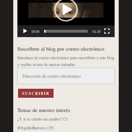
00:00
01:29
Suscríbete al blog por correo electrónico
Introduce tu correo electrónico para suscribirte a este blog
y recibir avisos de nuevas entradas.
Dirección
de
correo
electrónico
SUSCRIBIR
Temas de nuestro interés
¿Y si te cuento un cuadro?
(2)
#OrgulloBarroco
(25)