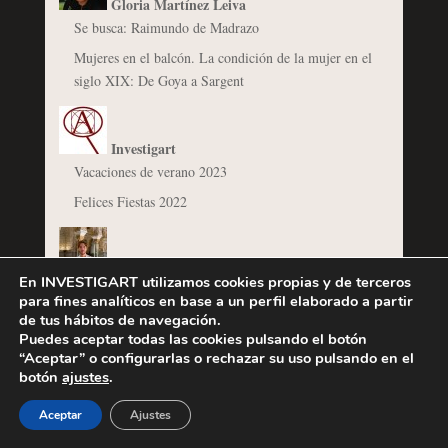
Gloria Martínez Leiva
Se busca: Raimundo de Madrazo
Mujeres en el balcón. La condición de la mujer en el
siglo XIX: De Goya a Sargent
Investigart
Vacaciones de verano 2023
Felices Fiestas 2022
Jaime Belmonte de la Haza
En INVESTIGART utilizamos cookies propias y de terceros
El Arco de Trajano en Benevento, un triunfo
para fines analíticos en base a un perfil elaborado a partir
propagandístico
de tus hábitos de navegación.
Puedes aceptar todas las cookies pulsando el botón
“Aceptar” o configurarlas o rechazar su uso pulsando en el
botón
ajustes
.
Javier Jordán de Urríes
Las vistas de puertos de España: Mariano Sánchez
Aceptar
Ajustes
copista de Vernet