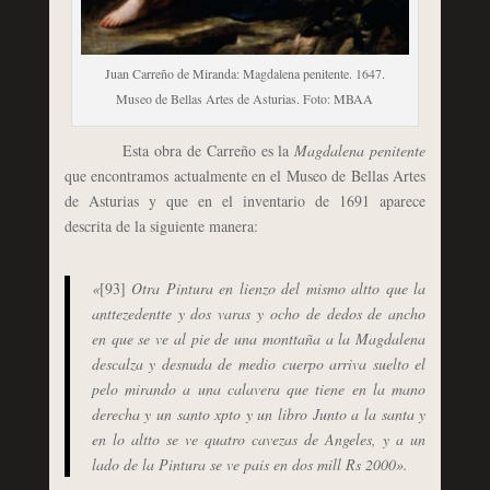
Juan Carreño de Miranda: Magdalena penitente. 1647.
Museo de Bellas Artes de Asturias. Foto: MBAA
Esta obra de Carreño es la
Magdalena penitente
que encontramos actualmente en el Museo de Bellas Artes
de Asturias y que en el inventario de 1691 aparece
descrita de la siguiente manera:
«
[93]
Otra Pintura en lienzo del mismo altto que la
anttezedentte y dos varas y ocho de dedos de ancho
en que se ve al pie de una monttaña a la Magdalena
descalza y desnuda de medio cuerpo arriva suelto el
pelo mirando a una calavera que tiene en la mano
derecha y un santo xpto y un libro Junto a la santa y
en lo altto se ve quatro cavezas de Angeles, y a un
lado de la Pintura se ve pais en dos mill Rs 2000».