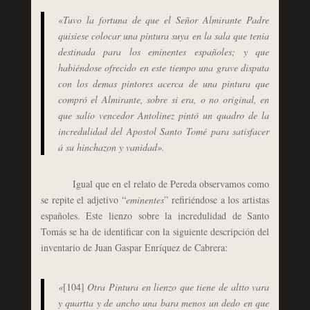
«
Tuvo la fortuna de que el Señor Almirante Padre
quisiese colocar una pintura suya en la sala que tenia
destinada para los eminentes españoles; y que
habiéndose ofrecido en este tiempo una grave disputa
con los demas pintores acerca de una pintura que
compró el Almirante, sobre si era, o no original, en
que salío vencedor Antolinez pintó un quadro de la
incredulidad del Apostol Santo Tomé para satisfacer
á su hinchazon y vanidad».
Igual que en el relato de Pereda observamos como
se repite el adjetivo “
eminentes
” refiriéndose a los artistas
españoles. Este lienzo sobre la incredulidad de Santo
Tomás se ha de identificar con la siguiente descripción del
inventario de Juan Gaspar Enríquez de Cabrera:
«
[104]
Otra Pintura en lienzo que tiene de altto vara
y quartta y de ancho una bara menos un dedo en que