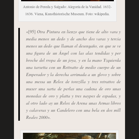
Antonio de Pereda y Salgado: Alegoría de la Vanidad. 1632-
1636. Viena, Kunsthistorische Museum. Foto: wikipedia.
«[95]
Otra Pintura en lienzo que tiene de alto vara y
media menos un dedo y de ancho dos varas y tercia
menos un dedo que llaman el desengaño, en que se ve
una figura de un Ángel con las alas tendidas y per
broche del rropa de un joya, y en la mano Yzquierda
una tarxetta con un Rettratto de medio cuerpo de un
Emperador y la derecha arrimada a un glovo y sobre
una messa un Relox de torezilla y tres retrattos de
muxer una sarta de perlas una cadena de oro unas
monedas de oro y platta y tres naypes de espadas, y
al otro lado ay un Relox de Arena unas Armas libros
y calaveras y un Candelero con una bela en dos mill
Reales 2000».