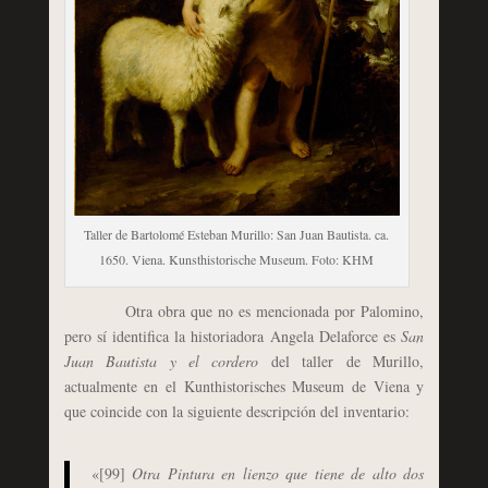
Taller de Bartolomé Esteban Murillo: San Juan Bautista. ca.
1650. Viena. Kunsthistorische Museum. Foto: KHM
Otra obra que no es mencionada por Palomino,
pero sí identifica la historiadora Angela Delaforce es
San
Juan Bautista y el cordero
del taller de Murillo,
actualmente en el Kunthistorisches Museum de Viena y
que coincide con la siguiente descripción del inventario:
«[99]
Otra Pintura en lienzo que tiene de alto dos