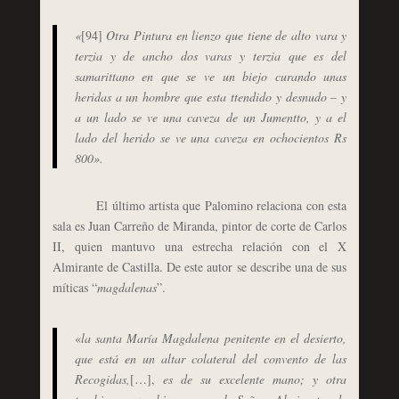
«
[94]
Otra Pintura en lienzo que tiene de alto vara y
terzia y de ancho dos varas y terzia que es del
samarittano en que se ve un biejo curando unas
heridas a un hombre que esta ttendido y desnudo – y
a un lado se ve una caveza de un Jumentto, y a el
lado del herido se ve una caveza en ochocientos Rs
800».
El último artista que Palomino relaciona con esta
sala es Juan Carreño de Miranda, pintor de corte de Carlos
II, quien mantuvo una estrecha relación con el X
Almirante de Castilla. De este autor se describe una de sus
míticas “
magdalenas
”.
«
la santa María Magdalena penitente en el desierto,
que está en un altar colateral del convento de las
Recogidas,
[…],
es de su excelente mano; y otra