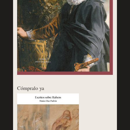
Cómpralo ya