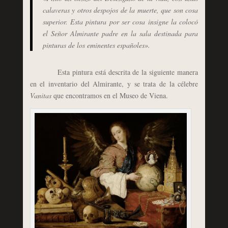
calaveras y otros
despojos de la muerte, que son cosa
superior. Esta pintura por ser cosa insigne la colocó
el Señor Almirante padre en la sala destinada para
pinturas de los eminentes españoles».
Esta pintura está descrita de la siguiente manera
en el inventario del Almirante, y se trata de la célebre
Vanitas
que encontramos en el Museo de Viena.