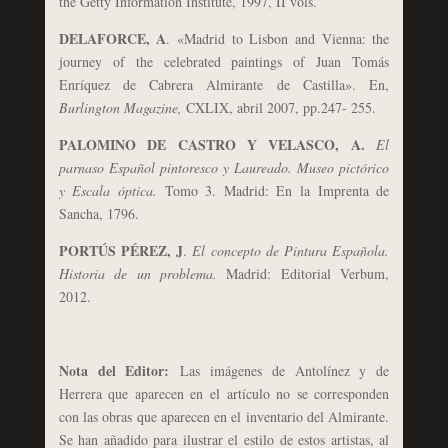
the Getty Information Institute, 1997, II vols.
DELAFORCE, A
. «Madrid to Lisbon and Vienna: the
journey of the celebrated paintings of Juan Tomás
Enríquez de Cabrera Almirante de Castilla». En,
Burlington Magazine,
CXLIX, abril 2007, pp.247- 255.
PALOMINO DE CASTRO Y VELASCO, A.
El
parnaso Español pintoresco y Laureado.
Museo pictórico
y Escala óptica.
Tomo 3. Madrid: En la Imprenta de
Sancha, 1796.
PORTÚS PÉREZ, J
.
El concepto de Pintura Española.
Historia de un problema.
Madrid: Editorial Verbum,
2012.
Nota del Editor:
Las imágenes de Antolínez y de
Herrera que aparecen en el artículo no se corresponden
con las obras que aparecen en el inventario del Almirante.
Se han añadido para ilustrar el estilo de estos artistas, al