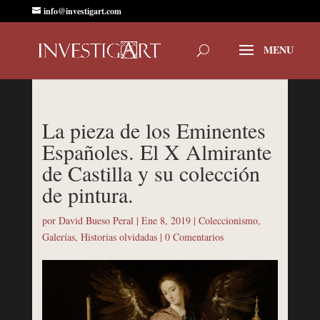
info@investigart.com
La pieza de los Eminentes
Españoles. El X Almirante
de Castilla y su colección
de pintura.
por
David Bueso Peral
|
Ene 8, 2019
|
Coleccionismo
,
Galerías
,
Historias olvidadas
|
0 Comentarios