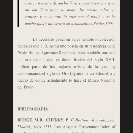
varas y tterzia y de ancho Vara y quartta en que se ve
un san Juan niño, la mano dra puesta sobre un
cordero y en la otra la cruz con el retulo y se be
mucho pais y un Arroyo en ochocienttos Reales 800».
Es necesario poner en valor no solo la colección
pictórica que el X Almirante poseía en su residencia de el
Prado de los Agustinos Recoletos, sino también una sala
tan excepcional que ya desde finales del siglo XVII,
unificó parte de los mejores artistas de lo que hoy
denominamos el siglo de Oro Español, a un kilometro y
medio de donde actualmente lo hace el Museo Nacional
del Prado.
BIBLIOGRAFÍA
BURKE, M.B., CHERRY, P
.
Collections of paintings in
Madrid, 1601-1755
. Los Angeles: Provenance Index of