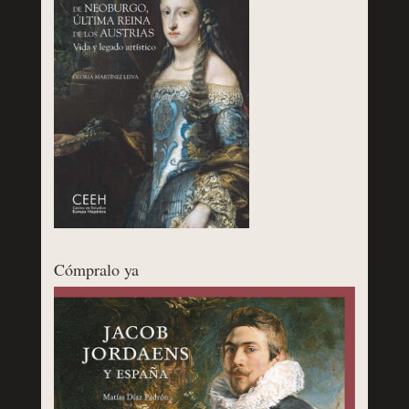
Cómpralo ya