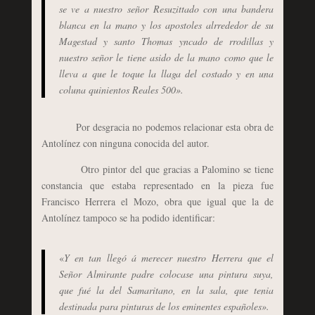
se ve a nuestro señor Resuzittado con una bandera
blanca en la mano y los apostoles alrrededor de su
Magestad y santo Thomas yncado de rrodillas y
nuestro señor le tiene asido de la mano como que le
lleva a que le toque la llaga del costado y en una
coluna quinientos Reales 500».
Por desgracia no podemos relacionar esta obra de
Antolínez con ninguna conocida del autor.
Otro pintor del que gracias a Palomino se tiene
constancia que estaba representado en la pieza fue
Francisco Herrera el Mozo, obra que igual que la de
Antolínez tampoco se ha podido identificar:
«
Y en tan llegó á merecer nuestro Herrera que el
Señor Almirante padre colocase una pintura suya,
que fué la del Samaritano, en la sala, que tenia
destinada para pinturas de los eminentes españoles».