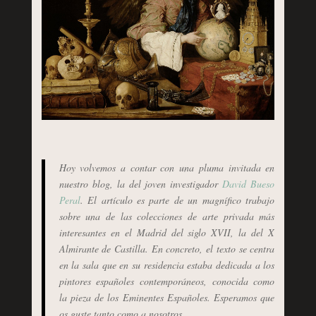
Hoy volvemos a contar con una pluma invitada en
nuestro blog, la del joven investigador
David Bueso
Peral
. El artículo es parte de un magnífico trabajo
sobre una de las colecciones de arte privada más
interesantes en el Madrid del siglo XVII, la del X
Almirante de Castilla. En concreto, el texto se centra
en la sala que en su residencia estaba dedicada a los
pintores españoles contemporáneos, conocida como
la pieza de los Eminentes Españoles. Esperamos que
os guste tanto como a nosotros.