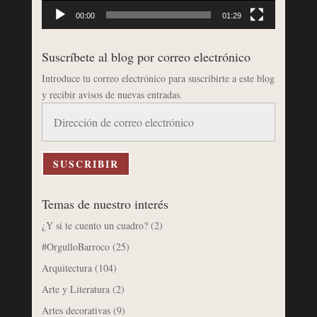
00:00
01:29
Suscríbete al blog por correo electrónico
Introduce tu correo electrónico para suscribirte a este blog
y recibir avisos de nuevas entradas.
Dirección
de
correo
electrónico
SUSCRIBIR
Temas de nuestro interés
¿Y si te cuento un cuadro?
(2)
#OrgulloBarroco
(25)
Arquitectura
(104)
Arte y Literatura
(2)
Artes decorativas
(9)