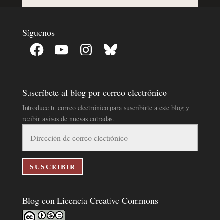
Síguenos
Facebook
YouTube
Instagram
Bluesky
Suscríbete al blog por correo electrónico
Introduce tu correo electrónico para suscribirte a este blog y
recibir avisos de nuevas entradas.
Dirección
de
correo
electrónico
SUSCRIBIR
Blog con Licencia Creative Commons