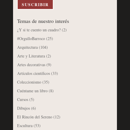
electrónico
SUSCRIBIR
Temas de nuestro interés
¿Y si te cuento un cuadro?
(2)
#OrgulloBarroco
(25)
Arquitectura
(104)
Arte y Literatura
(2)
Artes decorativas
(9)
Artículos científicos
(33)
Coleccionismo
(35)
Cuéntame un libro
(8)
Cursos
(5)
Dibujos
(6)
El Rincón del Sereno
(12)
Escultura
(53)