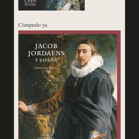
Cómpralo ya