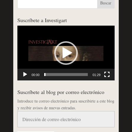
Suscríbete a Investigart
Reproductor
de
vídeo
00:00
01:29
Suscríbete al blog por correo electrónico
Introduce tu correo electrónico para suscribirte a este blog
y recibir avisos de nuevas entradas.
Dirección
de
correo