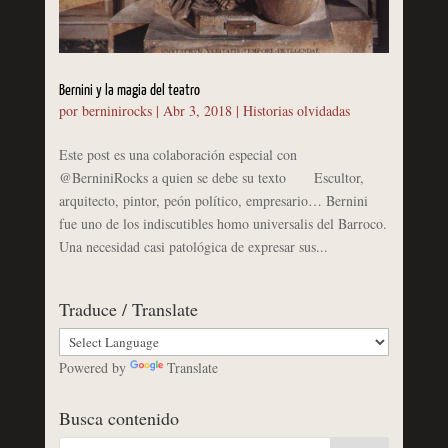
Bernini y la magia del teatro
por
berninirocks
|
Abr 3, 2018
|
Historias olvidadas
Este post es una colaboración especial con
@BerniniRocks a quien se debe su texto Escultor,
arquitecto, pintor, peón político, empresario… Bernini
fue uno de los indiscutibles homo universalis del Barroco.
Una necesidad casi patológica de expresar sus...
Traduce / Translate
Powered by
Translate
Busca contenido