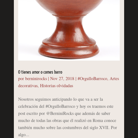
O tienes amor o comes barro
por
berninirocks
|
Nov 27, 2018
|
#OrgulloBarroco
,
Artes
decorativas
,
Historias olvidadas
Nosotros seguimos anticipando lo que va a ser la
celebración del #OrgulloBarroco y hoy os traemos este
post escrito por @BerniniRocks que además de saber
mucho de todas las obras que él realizó en Roma conoce
también mucho sobre las costumbres del siglo XVII. Por
algo...