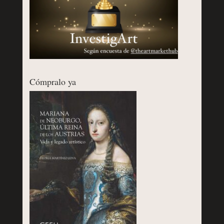
Cómpralo ya