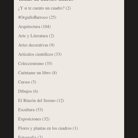
¿Y si te cuento un cuadro?
(2)
#OrgulloBarroco
(25)
Arquitectura
(104)
Arte y Literatura
(2)
Artes decorativas
(9)
Artículos científicos
(33)
Coleccionismo
(35)
Cuéntame un libro
(8)
Cursos
(5)
Dibujos
(6)
El Rincón del Sereno
(12)
Escultura
(53)
Exposiciones
(32)
Flores y plantas en los cuadros
(1)
Fotografía
(7)