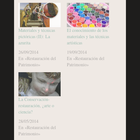
Materiales y técnicas
El conocimiento de los
pictóricas (II): La
materiales y las técnicas
azurita
artísticas
26/09/2014
19/09/2014
En «Restauración del
En «Restauración del
Patrimonio»
Patrimonio»
La Conservación-
restauración, ¿arte o
ciencia?
28/05/2014
En «Restauración del
Patrimonio»