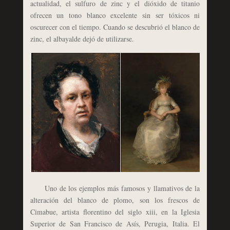
actualidad, el sulfuro de zinc y el dióxido de titanio
ofrecen un tono blanco excelente sin ser tóxicos ni
oscurecer con el tiempo. Cuando se descubrió el blanco de
zinc, el albayalde dejó de utilizarse.
Uno de los ejemplos más famosos y llamativos de la
alteración del blanco de plomo, son los frescos de
Cimabue, artista florentino del siglo xiii, en la Iglesia
Superior de San Francisco de Asís, Perugia, Italia. El