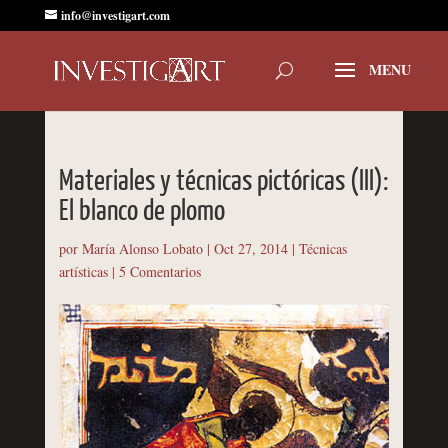
info@investigart.com
Materiales y técnicas pictóricas (III):
El blanco de plomo
por
María Alonso Lobato
|
Oct 27, 2014
|
Técnicas
artísticas
|
5 Comentarios