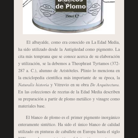
El albayalde, como era conocido en La Edad Media,
ha sido utilizado desde la Antigüedad como pigmento. La
cita más temprana que se conoce acerca de su elaboración
y utilización, se la debemos a Theophrast Tyrtamos (372-
287 a. C.), alumno de Aristóteles. Plinio lo menciona en
la enciclopedia científica más importante de su época, la
Naturalis historia
y Vitruvio en su obra
De Arquitectura.
En las colecciones de recetas de la Edad Media describen
su preparación a partir de plomo metálico y vinagre como
materiales base.
El blanco de plomo es el primer pigmento inorgánico
enteramente sintético. Ha sido el único blanco de calidad
utilizado en pinturas de caballete en Europa hasta el siglo