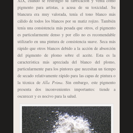
XIX, cuando se restringió su fabricación y venta como
pigmento para artistas, a acusa de su toxicidad. Su
blancura era muy valorada, tenía el tono blanco más
cálido de todos los blancos por su matiz rojizo. También
tenía una consistencia más pesada que otros, el pigmento
es particularmente denso y por ello no es recomendable
utilizarlo en una pintura de consistencia suave. Seca más
rápido que otros blancos debido a la acción de absorción
del pigmento de plomo sobre el aceite. Esta es la
característica más apreciada del blanco del plomo,
particularmente para los pintores que necesitan un tiempo
de secado relativamente rápido para las capas de pintura o
la técnica de
Alla Prima
. Sin embargo, este pigmento
presenta dos inconvenientes importantes: tiende a
oscurecer y es nocivo para la salud.