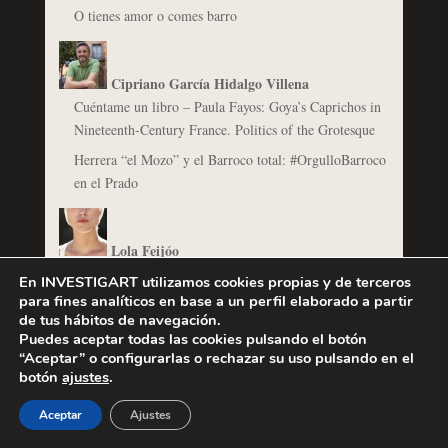
O tienes amor o comes barro
Cipriano García Hidalgo Villena
Cuéntame un libro – Paula Fayos: Goya’s Caprichos in
Nineteenth-Century France. Politics of the Grotesque
Herrera “el Mozo” y el Barroco total: #OrgulloBarroco
en el Prado
Lola Feijóo
Descosiendo a "Balenciaga y la pintura española"
En INVESTIGART utilizamos cookies propias y de terceros
para fines analíticos en base a un perfil elaborado a partir
De lo fotográfico en lo barroco
de tus hábitos de navegación.
Puedes aceptar todas las cookies pulsando el botón
“Aceptar” o configurarlas o rechazar su uso pulsando en el
@Invertirenarte
botón
ajustes
.
Un autorretrato de Rembrandt, ¿de 650 libras a 16
Aceptar
Ajustes
millones?
Las mejores ventas barrocas de los últimos años en