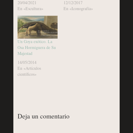
20/04/2021
12/12/2017
En «Escultura»
En «Iconografía»
Un Goya exótico. La
Osa Hormiguera de Su
Majestad
14/05/2014
En «Artículos
científicos»
Deja un comentario