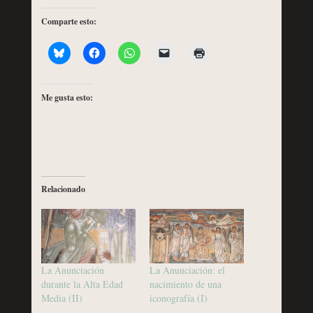
Comparte esto:
Me gusta esto:
Relacionado
La Anunciación
La Anunciación: el
durante la Alta Edad
nacimiento de una
Media (II)
iconografía (I)