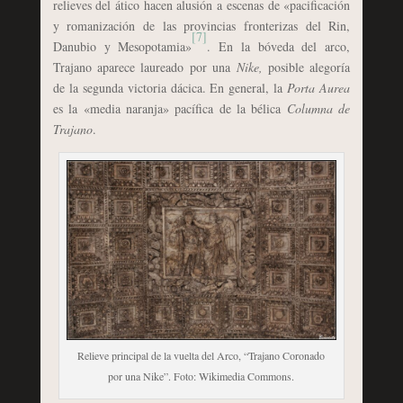
relieves del ático hacen alusión a escenas de «pacificación
y romanización de las provincias fronterizas del Rin,
[7]
Danubio y Mesopotamia»
. En la bóveda del arco,
Trajano aparece laureado por una
Nike,
posible alegoría
de la segunda victoria dácica. En general, la
Porta Aurea
es la «media naranja» pacífica de la bélica
Columna de
Trajano
.
Relieve principal de la vuelta del Arco, “Trajano Coronado
por una Nike”. Foto: Wikimedia Commons.