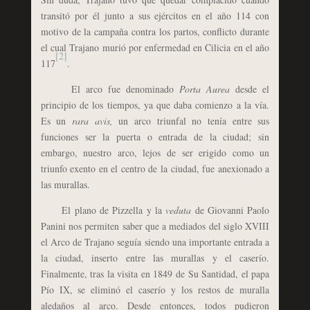
transitó por él junto a sus ejércitos en el año 114 con
motivo de la campaña contra los partos, conflicto durante
el cual Trajano murió por enfermedad en Cilicia en el año
[2]
117
.
El arco fue denominado
Porta
Aurea
desde el
principio de los tiempos, ya que daba comienzo a la vía.
Es un
rara avis,
un arco triunfal no tenía entre sus
funciones ser la puerta o entrada de la ciudad; sin
embargo, nuestro arco, lejos de ser erigido como un
triunfo exento en el centro de la ciudad, fue anexionado a
las murallas.
El plano de Pizzella y la
veduta
de Giovanni Paolo
Panini nos permiten saber que a mediados del siglo XVIII
el Arco de Trajano seguía siendo una importante entrada a
la ciudad, inserto entre las murallas y el caserío.
Finalmente, tras la visita en 1849 de Su Santidad, el papa
Pío IX, se eliminó el caserío y los restos de muralla
aledaños al arco. Desde entonces, todos pudieron