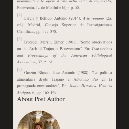
monumenti e le opere d
’
arte della citt
à di Benevento
,
Benevento, L. de Martini e hijo, p. 58.
[7]
Garcia y Bellido, Antonio (2014),
Arte romano
(2a.
ed.), Madrid, Consejo Superior de Investigaciones
Científicas, pp. 377-378.
[8]
Truesdell Merril, Elmer (1901), ˝Some observations
on the Arch of Trajan at Beneventum˝, En:
Transactions
and Proceedings of the American Philological
Association
, 32, p. 61.
[9]
Garzón Blanco, Jose Antonio (1988), ˝La política
alimentaria desde Trajano a Antonino Pio en la
propaganda numismática˝, En:
Studia Historica. Historia
Antigua
, 6, pp. 165-169.
About Post Author