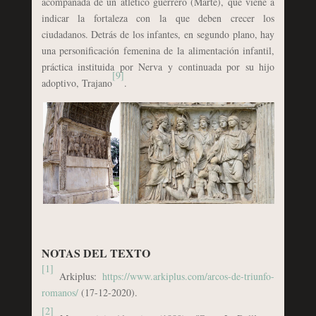
acompañada de un atlético guerrero (Marte), que viene a
indicar la fortaleza con la que deben crecer los
ciudadanos. Detrás de los infantes, en segundo plano, hay
una personificación femenina de la alimentación infantil,
práctica instituida por Nerva y continuada por su hijo
[9]
adoptivo, Trajano
.
NOTAS DEL TEXTO
[1]
Arkiplus:
https://www.arkiplus.com/arcos-de-triunfo-
romanos/
(17-12-2020).
[2]