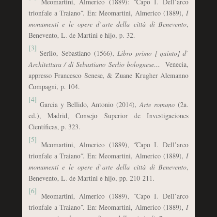
Meomartini, Almerico (1889): ˝Capo I. Dell’arco
trionfale a Traiano˝. En: Meomartini, Almerico (1889),
I
monumenti e le opere d
’
arte della citt
à
di Benevento
,
Benevento, L. de Martini e hijo, p. 32.
[3]
Serlio, Sebastiano (1566),
Libro primo [-quinto] d
’
Architettura / di Sebastiano Serlio bolognese
…
Venecia,
appresso Francesco Senese, & Zuane Krugher Alemanno
Compagni, p. 104.
[4]
Garcia y Bellido, Antonio (2014),
Arte romano
(2a.
ed.), Madrid, Consejo Superior de Investigaciones
Científicas, p. 323.
[5]
Meomartini, Almerico (1889), ˝Capo I. Dell’arco
trionfale a Traiano˝. En: Meomartini, Almerico (1889),
I
monumenti e le opere d
’
arte della citt
à
di Benevento
,
Benevento, L. de Martini e hijo, pp. 210-211.
[6]
Meomartini, Almerico (1889), ˝Capo I. Dell’arco
trionfale a Traiano˝. En: Meomartini, Almerico (1889),
I