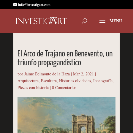
info@investigart.com
El Arco de Trajano en Benevento, un
triunfo propagandístico
por
Jaime Belmonte de la Haza
|
Mar 2, 2021
|
Arquitectura
,
Escultura
,
Historias olvidadas
,
Iconografía
,
Piezas con historia
|
0 Comentarios