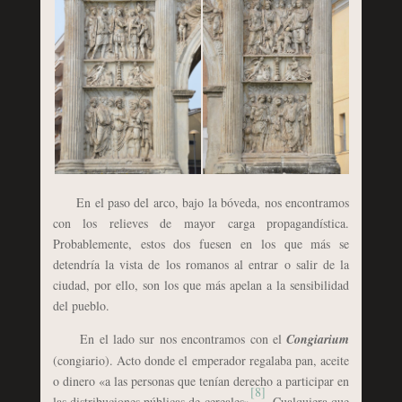
En el paso del arco, bajo la bóveda, nos encontramos
con los relieves de mayor carga propagandística.
Probablemente, estos dos fuesen en los que más se
detendría la vista de los romanos al entrar o salir de la
ciudad, por ello, son los que más apelan a la sensibilidad
del pueblo.
En el lado sur nos encontramos con el
Congiarium
(congiario). Acto donde el emperador regalaba pan, aceite
o dinero «a las personas que tenían derecho a participar en
[8]
las distribuciones públicas de cereales»
. Cualquiera que