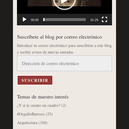
00:00
01:29
Suscríbete al blog por correo electrónico
Introduce tu correo electrónico para suscribirte a este blog
y recibir avisos de nuevas entradas.
Dirección
de
correo
electrónico
SUSCRIBIR
Temas de nuestro interés
¿Y si te cuento un cuadro?
(2)
#OrgulloBarroco
(25)
Arquitectura
(104)