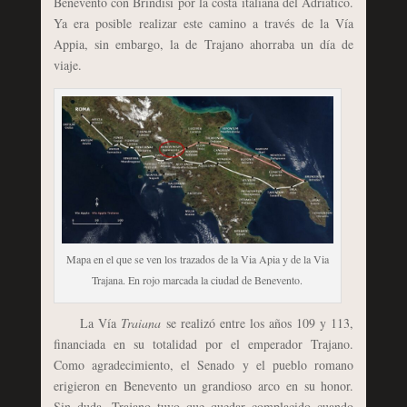
Benevento con Brindisi por la costa italiana del Adriático.
Ya era posible realizar este camino a través de la Vía
Appia, sin embargo, la de Trajano ahorraba un día de
viaje.
Mapa en el que se ven los trazados de la Via Apia y de la Via
Trajana. En rojo marcada la ciudad de Benevento.
La Vía
Traiana
se realizó entre los años 109 y 113,
financiada en su totalidad por el emperador Trajano.
Como agradecimiento, el Senado y el pueblo romano
erigieron en Benevento un grandioso arco en su honor.
Sin duda, Trajano tuvo que quedar complacido cuando