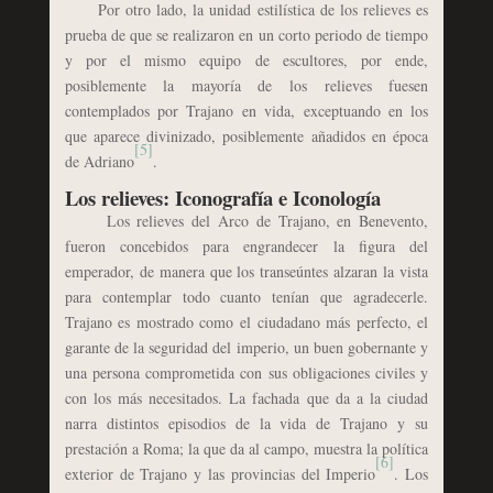
Por otro lado, la unidad estilística de los relieves es
prueba de que se realizaron en un corto periodo de tiempo
y por el mismo equipo de escultores, por ende,
posiblemente la mayoría de los relieves fuesen
contemplados por Trajano en vida, exceptuando en los
que aparece divinizado, posiblemente añadidos en época
[5]
de Adriano
.
Los relieves: Iconografía e Iconología
Los relieves del Arco de Trajano, en Benevento,
fueron concebidos para engrandecer la figura del
emperador, de manera que los transeúntes alzaran la vista
para contemplar todo cuanto tenían que agradecerle.
Trajano es mostrado como el ciudadano más perfecto, el
garante de la seguridad del imperio, un buen gobernante y
una persona comprometida con sus obligaciones civiles y
con los más necesitados. La fachada que da a la ciudad
narra distintos episodios de la vida de Trajano y su
prestación a Roma; la que da al campo, muestra la política
[6]
exterior de Trajano y las provincias del Imperio
. Los