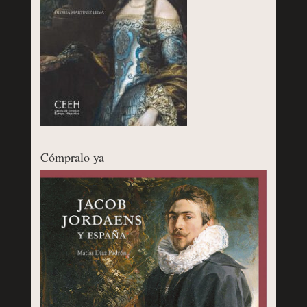
Cómpralo ya