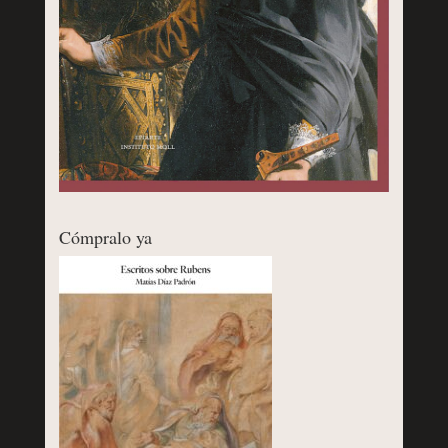
Cómpralo ya