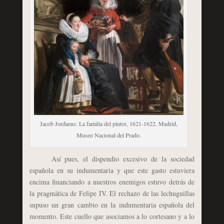
Jacob Jordaens: La familia del pintor, 1621-1622. Madrid,
Museo Nacional del Prado.
Así pues, el dispendio excesivo de la sociedad
española en su indumentaria y que este gasto estuviera
encima financiando a nuestros enemigos estuvo detrás de
la pragmática de Felipe IV. El rechazo de las lechuguillas
supuso un gran cambio en la indumentaria española del
momento. Este cuello que asociamos a lo cortesano y a lo