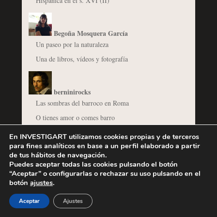
Hispánica en el s. XVI (II)
Begoña Mosquera García
Un paseo por la naturaleza
Una de libros, vídeos y fotografía
berninirocks
Las sombras del barroco en Roma
O tienes amor o comes barro
En INVESTIGART utilizamos cookies propias y de terceros
para fines analíticos en base a un perfil elaborado a partir
Cipriano García Hidalgo Villena
de tus hábitos de navegación.
Cuéntame un libro – Paula Fayos: Goya’s Caprichos in
Puedes aceptar todas las cookies pulsando el botón
Nineteenth-Century France. Politics of the Grotesque
“Aceptar” o configurarlas o rechazar su uso pulsando en el
botón
ajustes
.
Herrera “el Mozo” y el Barroco total: #OrgulloBarroco
en el Prado
Aceptar
Ajustes