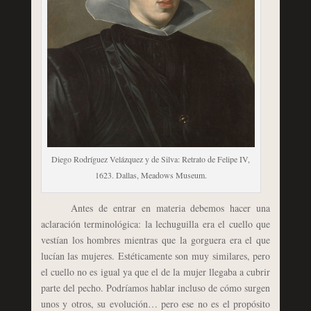
Diego Rodríguez Velázquez y de Silva: Retrato de Felipe IV,
1623. Dallas, Meadows Museum.
Antes de entrar en materia debemos hacer una
aclaración terminológica: la lechuguilla era el cuello que
vestían los hombres mientras que la gorguera era el que
lucían las mujeres. Estéticamente son muy similares, pero
el cuello no es igual ya que el de la mujer llegaba a cubrir
parte del pecho. Podríamos hablar incluso de cómo surgen
unos y otros, su evolución… pero ese no es el propósito