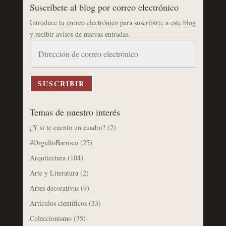
Suscríbete al blog por correo electrónico
Introduce tu correo electrónico para suscribirte a este blog
y recibir avisos de nuevas entradas.
Dirección
de
correo
electrónico
SUSCRIBIR
Temas de nuestro interés
¿Y si te cuento un cuadro?
(2)
#OrgulloBarroco
(25)
Arquitectura
(104)
Arte y Literatura
(2)
Artes decorativas
(9)
Artículos científicos
(33)
Coleccionismo
(35)