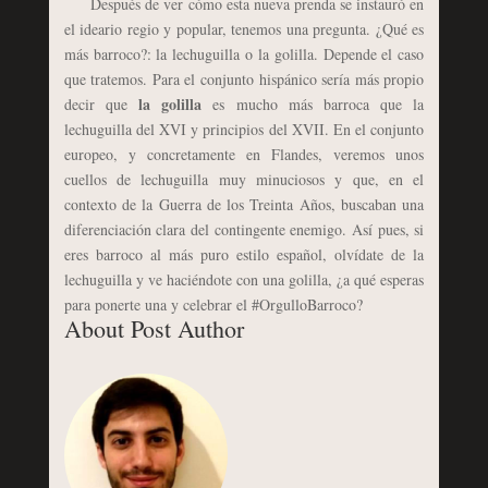
Después de ver cómo esta nueva prenda se instauró en
el ideario regio y popular, tenemos una pregunta. ¿Qué es
más barroco?: la lechuguilla o la golilla. Depende el caso
que tratemos. Para el conjunto hispánico sería más propio
la golilla
decir que
es mucho más barroca que la
lechuguilla del XVI y principios del XVII. En el conjunto
europeo, y concretamente en Flandes, veremos unos
cuellos de lechuguilla muy minuciosos y que, en el
contexto de la Guerra de los Treinta Años, buscaban una
diferenciación clara del contingente enemigo. Así pues, si
eres barroco al más puro estilo español, olvídate de la
lechuguilla y ve haciéndote con una golilla, ¿a qué esperas
para ponerte una y celebrar el #OrgulloBarroco?
About Post Author