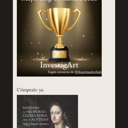
Cómpralo ya