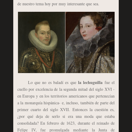
de nuestro tema hoy por muy interesante que sea.
la lechuguilla
Lo que no es baladí es que
fue el
cuello por excelencia de la segunda mitad del siglo XVI -
en Europa y en los territorios americanos que pertenecían
a la monarquía hispánica- e, incluso, también de parte del
primer cuarto del siglo XVII. Entonces la cuestión es,
¿por qué deja de serlo si era una moda que estaba
consolidada? En febrero de 1623, durante el reinado de
Felipe IV, fue promulgada mediante la Junta de