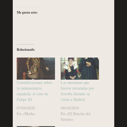
Me gusta esto:
Relacionado
Consideraciones sobre
Las ansotanas que
la indumentaria
fueron retratadas por
española: el caso de
Sorolla durante su
Felipe III
visita a Madrid
07/04/2020
04/10/2019
En «Moda»
En «El Rincón del
Sereno»