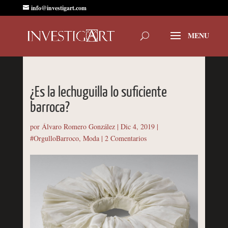
info@investigart.com
¿Es la lechuguilla lo suficiente
barroca?
por
Álvaro Romero González
|
Dic 4, 2019
|
#OrgulloBarroco
,
Moda
|
2 Comentarios