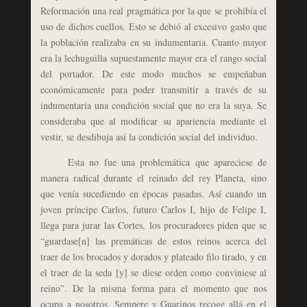
Reformación una real pragmática por la que se prohibía el
uso de dichos cuellos. Esto se debió al excesivo gasto que
la población realizaba en su indumentaria. Cuanto mayor
era la lechuguilla supuestamente mayor era el rango social
del portador. De este modo muchos se empeñaban
económicamente para poder transmitir a través de su
indumentaria una condición social que no era la suya. Se
consideraba que al modificar su apariencia mediante el
vestir, se desdibuja así la condición social del individuo.
Esta no fue una problemática que apareciese de
manera radical durante el reinado del rey Planeta, sino
que venía sucediendo en épocas pasadas. Así cuando un
joven príncipe Carlos, futuro Carlos I, hijo de Felipe I,
llega para jurar las Cortes, los procuradores piden que se
“guardase[n] las premáticas de estos reinos acerca del
traer de los brocados y dorados y plateado filo tirado, y en
el traer de la seda [y] se diese orden como conviniese al
reino”. De la misma forma para el momento que nos
ocupa a nosotros, Sempere y Guarinos recoge allá en el