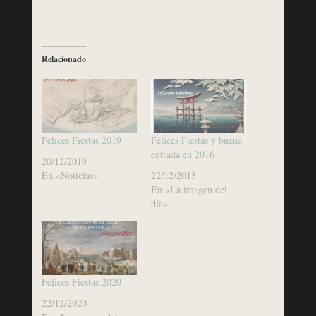
Relacionado
Felices Fiestas 2019
Felices Fiestas y buena
entrada en 2016
20/12/2019
En «Noticias»
22/12/2015
En «La imagen del
día»
Felices Fiestas 2020
22/12/2020