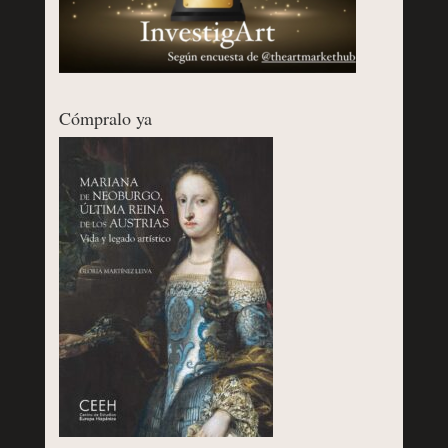
Cómpralo ya