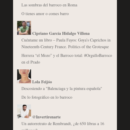
Las sombras del barroco en Roma
O tienes amor o comes barro
Cipriano García Hidalgo Villena
Cuéntame un libro – Paula Fayos: Goya’s Caprichos in
Nineteenth-Century France. Politics of the Grotesque
Herrera “el Mozo” y el Barroco total: #OrgulloBarroco
en el Prado
Lola Feijóo
Descosiendo a "Balenciaga y la pintura española"
De lo fotográfico en lo barroco
@Invertirenarte
Un autorretrato de Rembrandt, ¿de 650 libras a 16