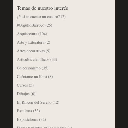
Temas de nuestro interés
¿Y si te cuento un cuadro?
(2)
#OrgulloBarroco
(25)
Arquitectura
(104)
Arte y Literatura
(2)
Artes decorativas
(9)
Artículos científicos
(33)
Coleccionismo
(35)
Cuéntame un libro
(8)
Cursos
(5)
Dibujos
(6)
El Rincón del Sereno
(12)
Escultura
(53)
Exposiciones
(32)
Flores y plantas en los cuadros
(1)