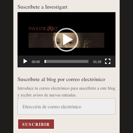
Suscríbete a Investigart
Reproductor
de
vídeo
00:00
01:29
Suscríbete al blog por correo electrónico
Introduce tu correo electrónico para suscribirte a este blog
y recibir avisos de nuevas entradas.
Dirección
de
correo
electrónico
SUSCRIBIR