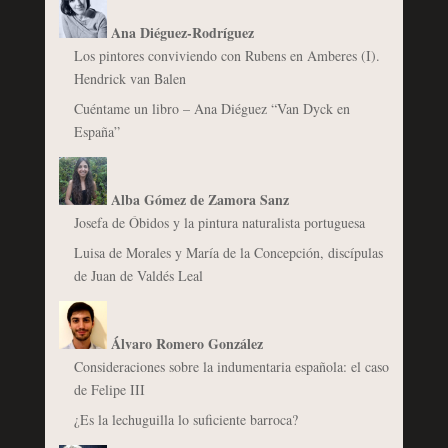
Ana Diéguez-Rodríguez
Los pintores conviviendo con Rubens en Amberes (I).
Hendrick van Balen
Cuéntame un libro – Ana Diéguez “Van Dyck en
España”
Alba Gómez de Zamora Sanz
Josefa de Óbidos y la pintura naturalista portuguesa
Luisa de Morales y María de la Concepción, discípulas
de Juan de Valdés Leal
Álvaro Romero González
Consideraciones sobre la indumentaria española: el caso
de Felipe III
¿Es la lechuguilla lo suficiente barroca?