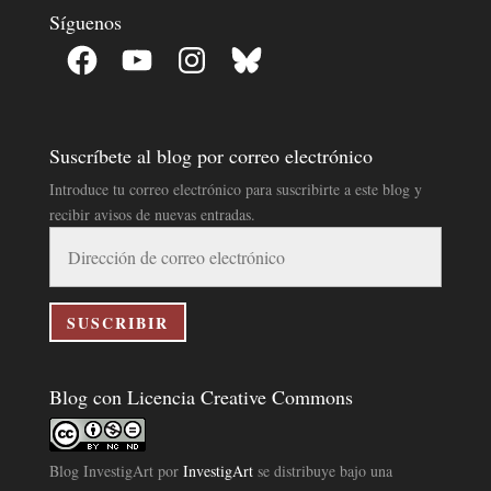
Síguenos
Facebook
YouTube
Instagram
Bluesky
Suscríbete al blog por correo electrónico
Introduce tu correo electrónico para suscribirte a este blog y
recibir avisos de nuevas entradas.
Dirección
de
correo
electrónico
SUSCRIBIR
Blog con Licencia Creative Commons
Blog InvestigArt
por
InvestigArt
se distribuye bajo una