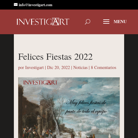
info@investigart.com
Felices Fiestas 2022
por
Investigart
|
Dic 20, 2022
|
Noticias
|
8 Comentarios