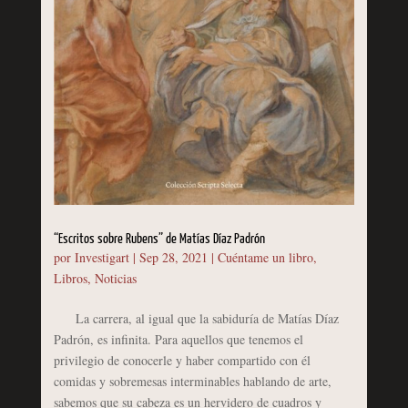
“Escritos sobre Rubens” de Matías Díaz Padrón
por
Investigart
|
Sep 28, 2021
|
Cuéntame un libro
,
Libros
,
Noticias
La carrera, al igual que la sabiduría de Matías Díaz
Padrón, es infinita. Para aquellos que tenemos el
privilegio de conocerle y haber compartido con él
comidas y sobremesas interminables hablando de arte,
sabemos que su cabeza es un hervidero de cuadros y