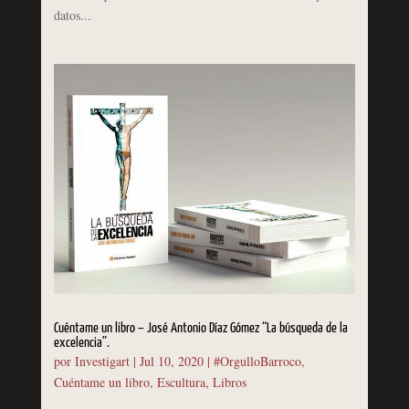
datos...
Cuéntame un libro – José Antonio Díaz Gómez “La búsqueda de la
excelencia”.
por
Investigart
|
Jul 10, 2020
|
#OrgulloBarroco
,
Cuéntame un libro
,
Escultura
,
Libros