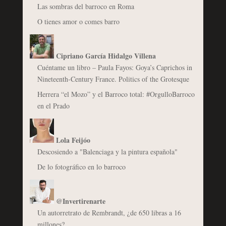
Las sombras del barroco en Roma
O tienes amor o comes barro
Cipriano García Hidalgo Villena
Cuéntame un libro – Paula Fayos: Goya’s Caprichos in
Nineteenth-Century France. Politics of the Grotesque
Herrera “el Mozo” y el Barroco total: #OrgulloBarroco
en el Prado
Lola Feijóo
Descosiendo a "Balenciaga y la pintura española"
De lo fotográfico en lo barroco
@Invertirenarte
Un autorretrato de Rembrandt, ¿de 650 libras a 16
millones?