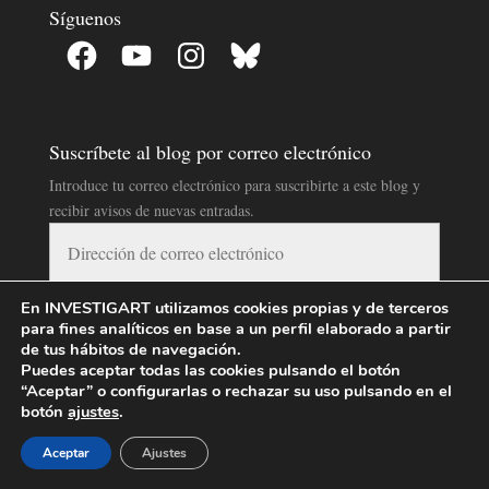
Síguenos
Facebook
YouTube
Instagram
Bluesky
Suscríbete al blog por correo electrónico
Introduce tu correo electrónico para suscribirte a este blog y
recibir avisos de nuevas entradas.
Dirección
de
correo
En INVESTIGART utilizamos cookies propias y de terceros
electrónico
SUSCRIBIR
para fines analíticos en base a un perfil elaborado a partir
de tus hábitos de navegación.
Puedes aceptar todas las cookies pulsando el botón
Blog con Licencia Creative Commons
“Aceptar” o configurarlas o rechazar su uso pulsando en el
botón
ajustes
.
Aceptar
Ajustes
Blog InvestigArt
por
InvestigArt
se distribuye bajo una