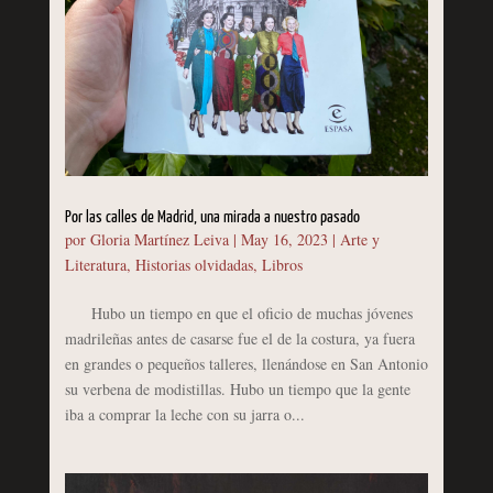
Por las calles de Madrid, una mirada a nuestro pasado
por
Gloria Martínez Leiva
|
May 16, 2023
|
Arte y
Literatura
,
Historias olvidadas
,
Libros
Hubo un tiempo en que el oficio de muchas jóvenes
madrileñas antes de casarse fue el de la costura, ya fuera
en grandes o pequeños talleres, llenándose en San Antonio
su verbena de modistillas. Hubo un tiempo que la gente
iba a comprar la leche con su jarra o...