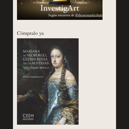
Cómpralo ya