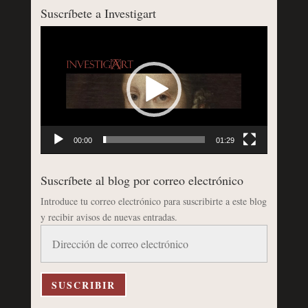
Suscríbete a Investigart
Reproductor
de
vídeo
00:00
01:29
Suscríbete al blog por correo electrónico
Introduce tu correo electrónico para suscribirte a este blog
y recibir avisos de nuevas entradas.
Dirección
de
correo
electrónico
SUSCRIBIR