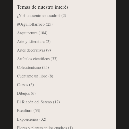
Temas de nuestro interés
¿Y si te cuento un cuadro?
(2)
#OrgulloBarroco
(25)
Arquitectura
(104)
Arte y Literatura
(2)
Artes decorativas
(9)
Artículos científicos
(33)
Coleccionismo
(35)
Cuéntame un libro
(8)
Cursos
(5)
Dibujos
(6)
El Rincón del Sereno
(12)
Escultura
(53)
Exposiciones
(32)
Flores y plantas en los cuadros
(1)