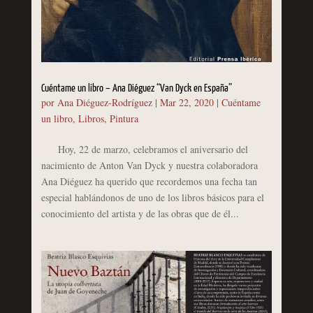
Cuéntame un libro – Ana Diéguez “Van Dyck en España”
por
Ana Diéguez-Rodríguez
|
Mar 22, 2020
|
Cuéntame
un libro
,
Libros
,
Pintura
Hoy, 22 de marzo, celebramos el aniversario del
nacimiento de Anton Van Dyck y nuestra colaboradora
Ana Diéguez ha querido que recordemos una fecha tan
especial hablándonos de uno de los libros básicos para el
conocimiento del artista y de las obras que de él...