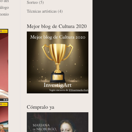
io del
Sorteo
(5)
álogo
Técnicas artísticas
(4)
monio
Mejor blog de Cultura 2020
Cómpralo ya