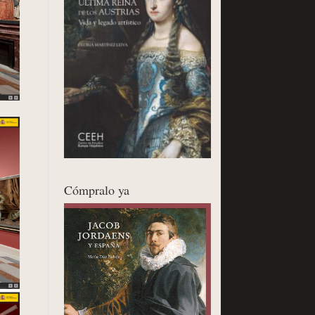
Cómpralo ya