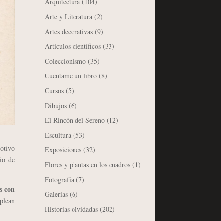
Arquitectura
(104)
Arte y Literatura
(2)
Artes decorativas
(9)
Artículos científicos
(33)
Coleccionismo
(35)
Cuéntame un libro
(8)
Cursos
(5)
Dibujos
(6)
El Rincón del Sereno
(12)
Escultura
(53)
otivo
Exposiciones
(32)
io de
Flores y plantas en los cuadros
(1)
Fotografía
(7)
s con
Galerías
(6)
mplean
Historias olvidadas
(202)