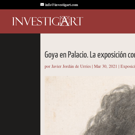
info@investigart.com
Goya en Palacio. La exposición 
por
Javier Jordán de Urríes
|
Mar 30, 2021
|
Exposic