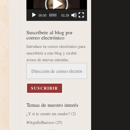
vídeo
00:00
01:29
Suscríbete al blog por
correo electrónico
Introduce tu correo electrónico para
suscribirte a este blog y recibir
avisos de nuevas entradas.
Dirección
de
correo
electrónico
SUSCRIBIR
Temas de nuestro interés
¿Y si te cuento un cuadro?
(2)
#OrgulloBarroco
(25)