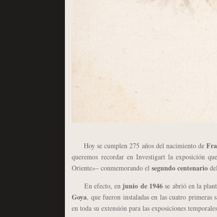
Fra
Hoy se cumplen 275 años del nacimiento de
queremos recordar en Investigart la exposición qu
segundo centenario
Oriente»– conmemorando el
del
junio de 1946
En efecto, en
se abrió en la plan
Goya
, que fueron instaladas en las cuatro primeras
en toda su extensión para las exposiciones temporales