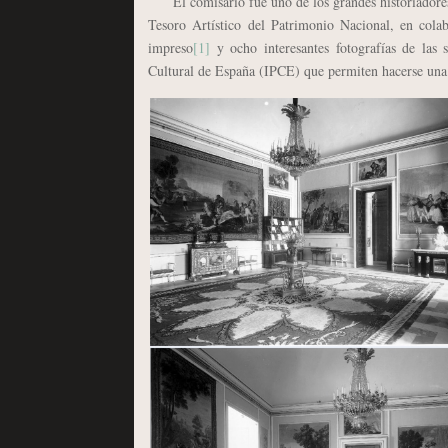
El comisario fue uno de los grandes historiadores
Tesoro Artístico del Patrimonio Nacional, en cola
impreso
[1]
y ocho interesantes fotografías de las 
Cultural de España (IPCE) que permiten hacerse una 