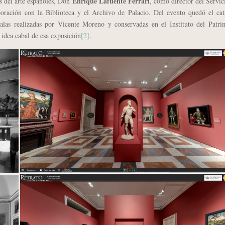
Enrique Lafuente Ferrari
 del arte españoles, Don
, como director del Servic
boración con la Biblioteca y el Archivo de Palacio. Del evento quedó el cat
salas realizadas por Vicente Moreno y conservadas en el Instituto del Patri
idea cabal de esa exposición
[2]
.