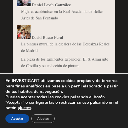
Daniel Lavín González
Mujeres académicas en la Real Academia de Bellas
Artes de San Fernando
David Bueso Peral
La pintura mural de la escalera de las Descalzas Reales
de Madrid
La pieza de los Eminentes Españoles. El X Almirante
de Castilla y su colección de pintura.
En INVESTIGART utilizamos cookies propias y de terceros
Eduardo Puerto Mendoza
para fines analíticos en base a un perfil elaborado a partir
de tus hábitos de navegación.
Los príncipes olvidados del Museo del Prado
Puedes aceptar todas las cookies pulsando el botón
Las galerías de retratos de Mariana de Neoburgo en el
“Aceptar” o configurarlas o rechazar su uso pulsando en el
Alcázar de Madrid: formación, dispersión y olvido
botón
ajustes
.
Aceptar
Ajustes
Elena Campos