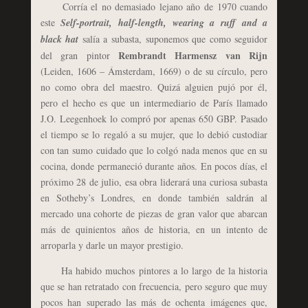
Corría el no demasiado lejano año de 1970 cuando
este
Self-portrait, half-length, wearing a ruff and a
black hat
salía a subasta, suponemos que como seguidor
Rembrandt Harmensz van Rijn
del gran pintor
(Leiden, 1606 – Ámsterdam, 1669) o de su círculo, pero
no como obra del maestro. Quizá alguien pujó por él,
pero el hecho es que un intermediario de París llamado
J.O. Leegenhoek lo compró por apenas 650 GBP. Pasado
el tiempo se lo regaló a su mujer, que lo debió custodiar
con tan sumo cuidado que lo colgó nada menos que en su
cocina, donde permaneció durante años. En pocos días, el
próximo 28 de julio, esa obra liderará una curiosa subasta
en Sotheby’s Londres, en donde también saldrán al
mercado una cohorte de piezas de gran valor que abarcan
más de quinientos años de historia, en un intento de
arroparla y darle un mayor prestigio.
Ha habido muchos pintores a lo largo de la historia
que se han retratado con frecuencia, pero seguro que muy
pocos han superado las más de ochenta imágenes que,