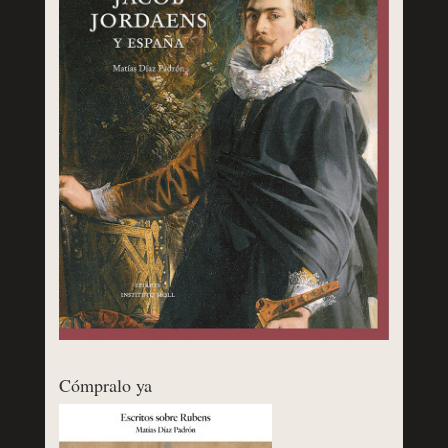
Cómpralo ya