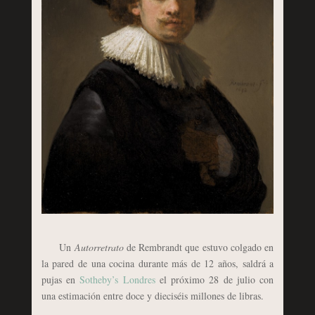
Un
Autorretrato
de Rembrandt que estuvo colgado en
la pared de una cocina durante más de 12 años, saldrá a
pujas en
Sotheby’s Londres
el próximo 28 de julio con
una estimación entre doce y dieciséis millones de libras.