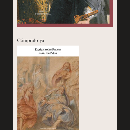
Cómpralo ya