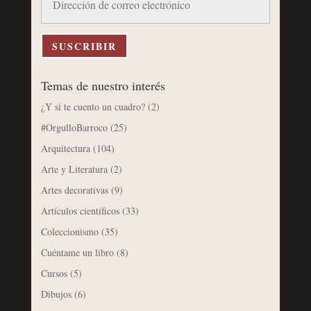
de
correo
electrónico
SUSCRIBIR
Temas de nuestro interés
¿Y si te cuento un cuadro?
(2)
#OrgulloBarroco
(25)
Arquitectura
(104)
Arte y Literatura
(2)
Artes decorativas
(9)
Artículos científicos
(33)
Coleccionismo
(35)
Cuéntame un libro
(8)
Cursos
(5)
Dibujos
(6)