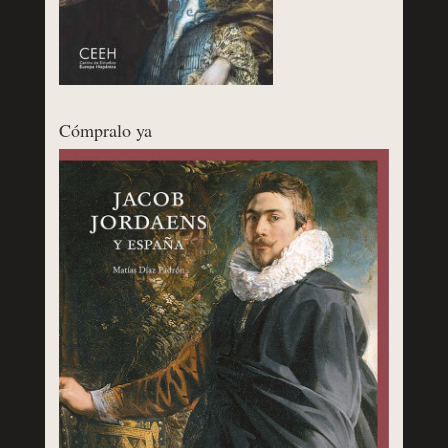
Cómpralo ya