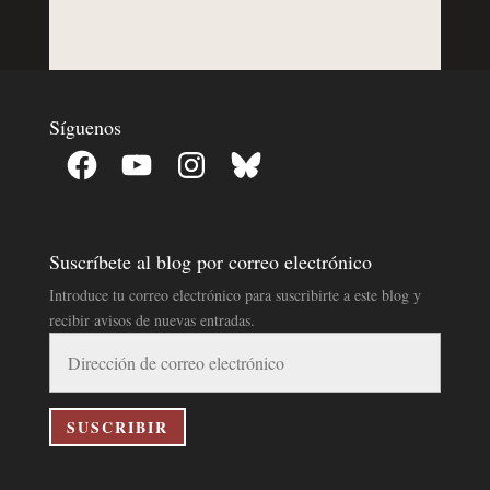
Síguenos
Facebook
YouTube
Instagram
Bluesky
Suscríbete al blog por correo electrónico
Introduce tu correo electrónico para suscribirte a este blog y
recibir avisos de nuevas entradas.
Dirección
de
correo
electrónico
SUSCRIBIR