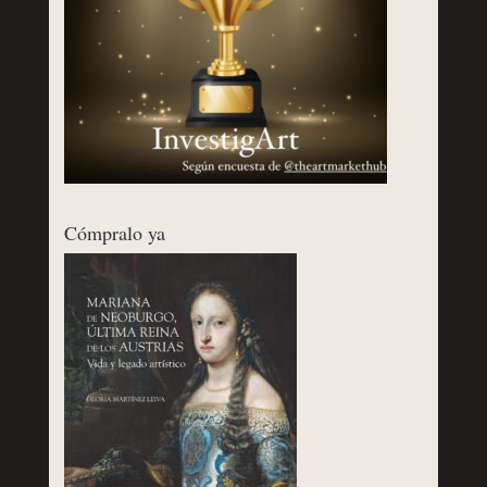
Cómpralo ya