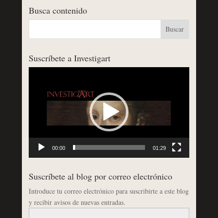
Busca contenido
Suscríbete a Investigart
Reproductor
de
vídeo
00:00
01:29
Suscríbete al blog por correo electrónico
Introduce tu correo electrónico para suscribirte a este blog
y recibir avisos de nuevas entradas.
Dirección