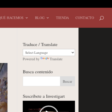
QUÉ HACEMOS
BLOG
TIENDA
CONTACTO
Traduce / Translate
Powered by
Translate
Busca contenido
Suscríbete a Investigart
Reproductor
de