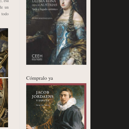
), esa
 de un
e todo
Cómpralo ya