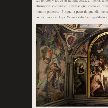
sus retratos y los de su familia desde, al menos, ant
afirmación sólo induce a pensar que, como en otras
hombre poderoso. Porque, a pesar de que ella merecie
en este caso, en el que Vasari estaba tan supeditado