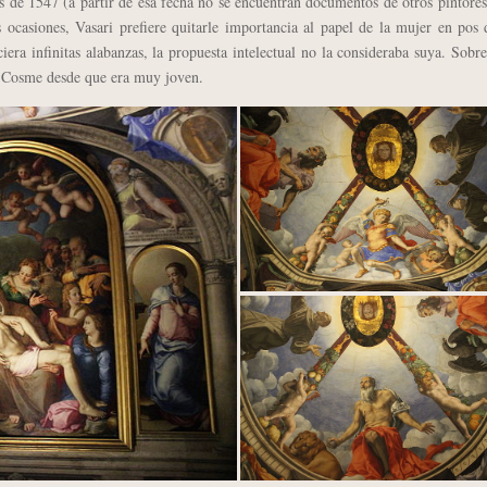
es de 1547 (a partir de esa fecha no se encuentran documentos de otros pintores
 ocasiones, Vasari prefiere quitarle importancia al papel de la mujer en pos
ra infinitas alabanzas, la propuesta intelectual no la consideraba suya. Sobr
 a Cosme desde que era muy joven.