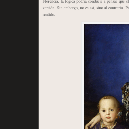
Florencia, la lógica podría conducir a pensar que e
versión. Sin embargo, no es así, sino al contrario. P
sentido.