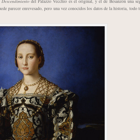
l
Descendimiento
del Palazzo Vecchio es el original, y el de Besanzón una se
uede parecer enrevesado, pero una vez conocidos los datos de la historia, todo 