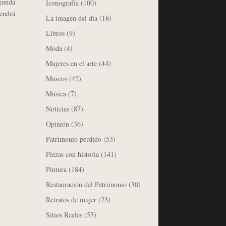
gunda
Iconografía
(100)
tendrá
La imagen del día
(18)
Libros
(9)
Moda
(4)
Mujeres en el arte
(44)
Museos
(42)
Música
(7)
Noticias
(87)
Opinión
(36)
Patrimonio perdido
(53)
Piezas con historia
(141)
Pintura
(184)
Restauración del Patrimonio
(30)
Retratos de mujer
(23)
Sitios Reales
(53)