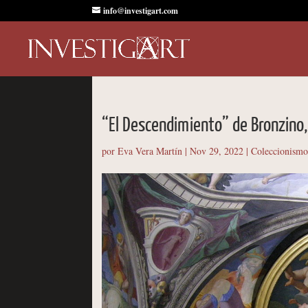
info@investigart.com
“El Descendimiento” de Bronzino
por
Eva Vera Martín
|
Nov 29, 2022
|
Coleccionism