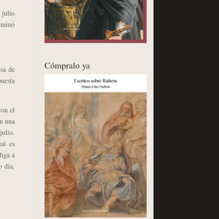
 julio
erminó
Cómpralo ya
esa de
puesta
con el
en una
julio.
al es
diga a
 día,