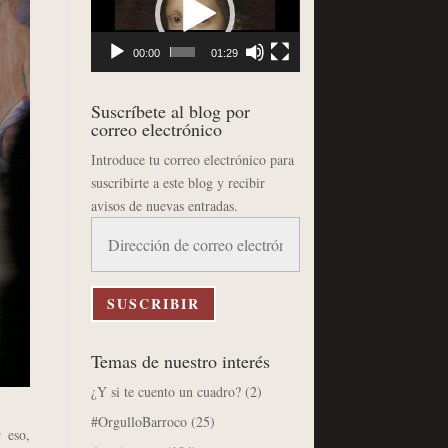
vídeo
00:00
01:29
Suscríbete al blog por
correo electrónico
Introduce tu correo electrónico para
suscribirte a este blog y recibir
avisos de nuevas entradas.
Dirección
de
correo
electrónico
SUSCRIBIR
Temas de nuestro interés
¿Y si te cuento un cuadro?
(2)
#OrgulloBarroco
(25)
 eso,