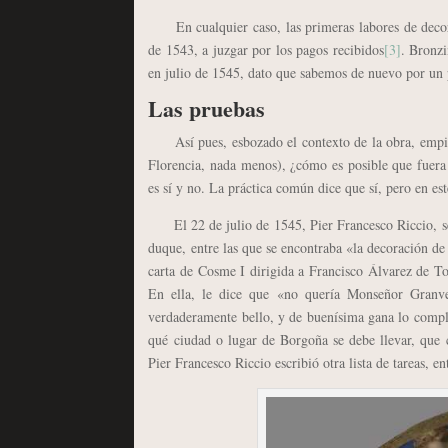
En cualquier caso, las primeras labores de decorac
de 1543, a juzgar por los pagos recibidos
[3]
. Bronz
en julio de 1545, dato que sabemos de nuevo por un p
Las pruebas
Así pues, esbozado el contexto de la obra, empieza
Florencia, nada menos), ¿cómo es posible que fuera
es sí y no. La práctica común dice que sí, pero en es
El 22 de julio de 1545, Pier Francesco Riccio, secre
duque, entre las que se encontraba «la decoración de l
carta de Cosme I dirigida a Francisco Álvarez de T
En ella, le dice que «no quería Monseñor Granve
verdaderamente bello, y de buenísima gana lo compla
qué ciudad o lugar de Borgoña se debe llevar, que 
Pier Francesco Riccio escribió otra lista de tareas, en