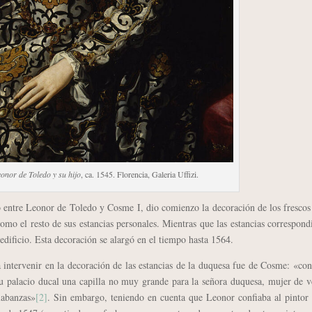
onor de Toledo y su hijo
, ca. 1545. Florencia, Galeria Uffizi.
tre Leonor de Toledo y Cosme I, dio comienzo la decoración de los frescos 
como el resto de sus estancias personales. Mientras que las estancias correspond
edificio. Esta decoración se alargó en el tiempo hasta 1564.
tervenir en la decoración de las estancias de la duquesa fue de Cosme: «co
su palacio ducal una capilla no muy grande para la señora duquesa, mujer de 
labanzas»
[2]
. Sin embargo, teniendo en cuenta que Leonor confiaba al pintor