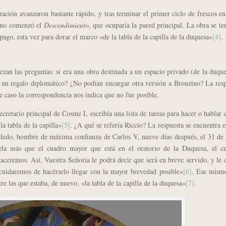
ión avanzaron bastante rápido, y tras terminar el primer ciclo de frescos en
ino comenzó el
Descendimiento
, que ocuparía la pared principal. La obra se t
ago, esta vez para dorar el marco «de la tabla de la capilla de la duquesa»
[4]
.
n las preguntas: si era una obra destinada a un espacio privado (de la duqu
 un regalo diplomático? ¿No podían encargar otra versión a Bronzino? La res
te caso la correspondencia nos indica que no fue posible.
tario principal de Cosme I, escribía una lista de tareas para hacer o hablar 
a tabla de la capilla»
[5]
. ¿A qué se refería Riccio? La respuesta se encuentra 
oledo, hombre de máxima confianza de Carlos V, nueve días después, el 31 de 
la más que el cuadro mayor que está en el oratorio de la Duquesa, el cu
ceremos. Así, Vuestra Señoría le podrá decir que será en breve servido, y le 
cuidaremos de hacérselo llegar con la mayor brevedad posible»
[6]
. Ese mismo
tre las que estaba, de nuevo, «la tabla de la capilla de la duquesa»
[7]
.