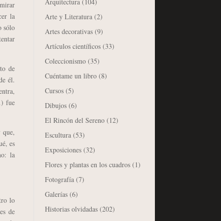
Arquitectura
(104)
 mirar
er la
Arte y Literatura
(2)
o sólo
Artes decorativas
(9)
tentar
Artículos científicos
(33)
Coleccionismo
(35)
to de
Cuéntame un libro
(8)
de él.
Cursos
(5)
entra,
…) fue
Dibujos
(6)
El Rincón del Sereno
(12)
 que,
Escultura
(53)
ué, es
Exposiciones
(32)
o: la
Flores y plantas en los cuadros
(1)
Fotografía
(7)
Galerías
(6)
ro lo
Historias olvidadas
(202)
es de