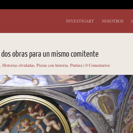
INVESTIGART
NOSOTROS
, dos obras para un mismo comitente
o
,
Historias olvidadas
,
Piezas con historia
,
Pintura
|
0 Comentarios