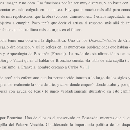
 sea imagen y no obra. Las funciones podían ser muy diversas, y no basta con
 contar estando colgada en un museo. Hay que ir mucho más allá para conoc
a de mis repeticiones, que la obra (colores, dimensiones…) estaba supeditada, n
jetivo a cumplir. Poco tenía que decir el artista al respecto, más allá de in
 único que le facilitara más encargos en el futuro.
a tener una obra era la diplomática. Uno de los
Descendimientos
de Cris
galo diplomático, y así se refleja en las numerosas publicaciones que hablan 
s y Arqueología de Besanzón (Francia). La razón de esta afirmación se encu
Giorgio Vasari quien al hablar de Bronzino cuenta: «la tabla de esta capilla (
o rarísimo, a Granvela, hombre cercano a Carlos V»
[1]
.
profundo eufemismo que ha permanecido intacto a lo largo de los siglos y
mprender realmente la obra de arte, y saber dónde empezó, dónde acabó y por q
pieza con ayuda de (casi) lo único verdaderamente ilustrativo en este camin
or Bronzino. Uno de ellos es el conservado en Besanzón, mientras que el ot
illa del Palazzo Vecchio. Considerando la importancia política de los duqu