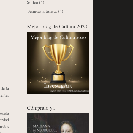
Sorteo
(5)
Técnicas artísticas
(4)
Mejor blog de Cultura 2020
de la
ientes
Cómpralo ya
nocida
verdad
 todos