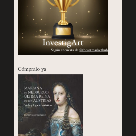
Cómpralo ya