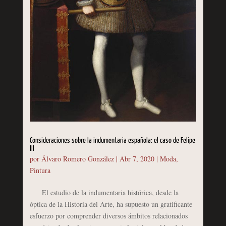
Consideraciones sobre la indumentaria española: el caso de Felipe
III
por
Álvaro Romero González
|
Abr 7, 2020
|
Moda
,
Pintura
El estudio de la indumentaria histórica, desde la
óptica de la Historia del Arte, ha supuesto un gratificante
esfuerzo por comprender diversos ámbitos relacionados