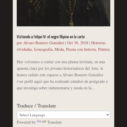
Vistiendo a Felipe IV: el negro filipino en la corte
por
Álvaro Romero González
|
Oct 30, 2018
|
Historias
olvidadas
,
Iconografía
,
Moda
,
Piezas con historia
,
Pintura
Hoy volvemos a contar con una pluma invitada, en una
apuesta clara por los jóvenes historiadores del Arte, le
hemos cedido este espacio a Álvaro Romero González
(ver perfil aquí) que ha realizado estudios de postgrado y
que investiga sobre indumentaria y moda en la...
Traduce / Translate
Powered by
Translate