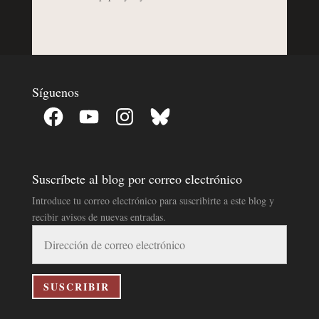
Síguenos
Facebook
YouTube
Instagram
Bluesky
Suscríbete al blog por correo electrónico
Introduce tu correo electrónico para suscribirte a este blog y
recibir avisos de nuevas entradas.
Dirección
de
correo
electrónico
SUSCRIBIR