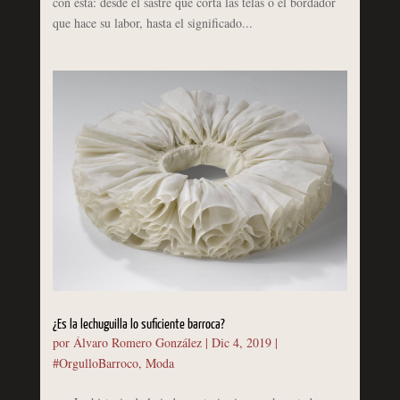
con ésta: desde el sastre que corta las telas o el bordador
que hace su labor, hasta el significado...
¿Es la lechuguilla lo suficiente barroca?
por
Álvaro Romero González
|
Dic 4, 2019
|
#OrgulloBarroco
,
Moda