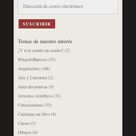
Dirección
de
correo
electrónico
SUSCRIBIR
Temas de nuestro interés
¿Y si te cuento un cuadro?
(2)
#OrgulloBarroco
(25)
Arquitectura
(104)
Arte y Literatura
(2)
Artes decorativas
(9)
Artículos científicos
(33)
Coleccionismo
(35)
Cuéntame un libro
(8)
Cursos
(5)
Dibujos
(6)