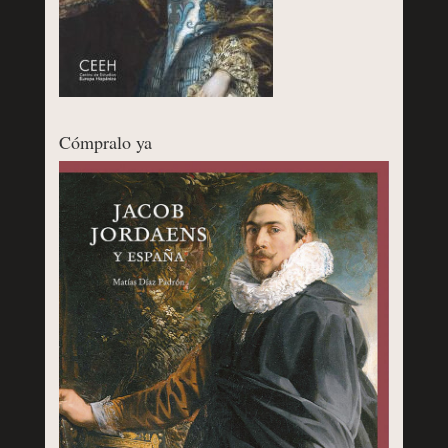
Cómpralo ya