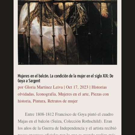
Mujeres en el balcón. La condición de la mujer en el siglo XIX: De
Goya a Sargent
por
Gloria Martínez Leiva
|
Oct 17, 2023
|
Historias
olvidadas
,
Iconografía
,
Mujeres en el arte
,
Piezas con
historia
,
Pintura
,
Retratos de mujer
Entre 1808-1812 Francisco de Goya pintó el cuadro
Majas en el balcón (Suiza, Colección Rothschild). Eran
los años de la Guerra de Independencia y el artista recibió
pocos encargos oficiales por lo que es cuando realiza más