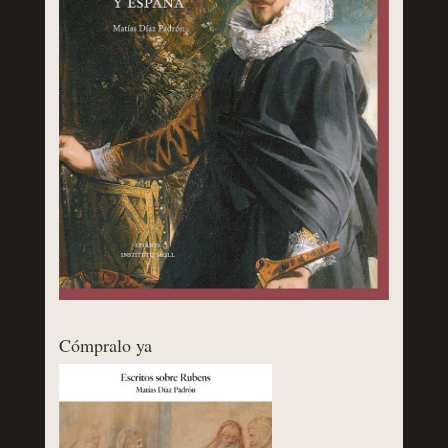
Cómpralo ya