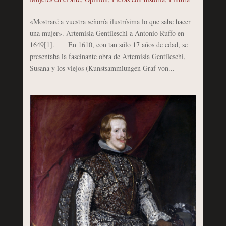
«Mostraré a vuestra señoría ilustrísima lo que sabe hacer
una mujer». Artemisia Gentileschi a Antonio Ruffo en
1649[1]. En 1610, con tan sólo 17 años de edad, se
presentaba la fascinante obra de Artemisia Gentileschi,
Susana y los viejos (Kunstsammlungen Graf von...