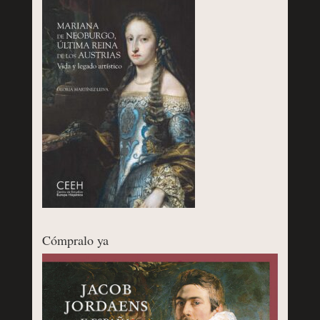
Cómpralo ya