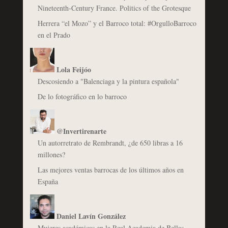
Nineteenth-Century France. Politics of the Grotesque
Herrera “el Mozo” y el Barroco total: #OrgulloBarroco
en el Prado
Lola Feijóo
Descosiendo a "Balenciaga y la pintura española"
De lo fotográfico en lo barroco
@Invertirenarte
Un autorretrato de Rembrandt, ¿de 650 libras a 16
millones?
Las mejores ventas barrocas de los últimos años en
España
Daniel Lavín González
Mujeres académicas en la Real Academia de Bellas