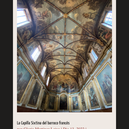
La Capilla Sixtina del barroco francés
por
Gloria Martínez Leiva
|
Dic 13, 2022
|