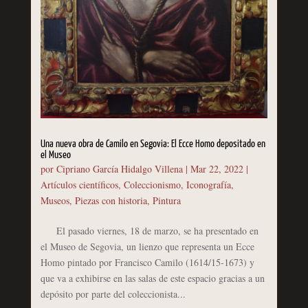
Una nueva obra de Camilo en Segovia: El Ecce Homo depositado en
el Museo
por
Cipriano García Hidalgo Villena
|
Mar 22, 2022
|
Artículos científicos
,
Coleccionismo
,
Iconografía
,
Museos
,
Piezas con historia
,
Pintura
El pasado viernes, 18 de marzo, se ha presentado en
el Museo de Segovia, un lienzo que representa un Ecce
Homo pintado por Francisco Camilo (1614/15-1673) y
que va a exhibirse en las salas de este espacio gracias a un
depósito por parte del coleccionista...