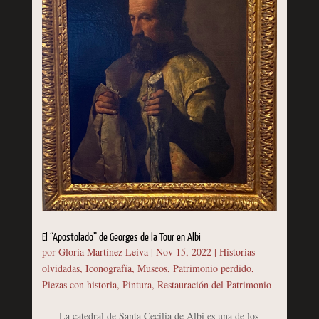
El “Apostolado” de Georges de la Tour en Albi
por
Gloria Martínez Leiva
|
Nov 15, 2022
|
Historias
olvidadas
,
Iconografía
,
Museos
,
Patrimonio perdido
,
Piezas con historia
,
Pintura
,
Restauración del Patrimonio
La catedral de Santa Cecilia de Albi es una de los