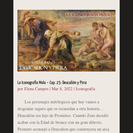
La Iconografía Mola – Cap. 25: Deucalión y Pirra
por
Elena Campos
|
Mar 8, 2022
|
Iconografía
Los personajes mitólogicos que hoy vamos a
desgranar seguro que os recuerdan a otra historia…
Deucalión era hijo de Prometeo. Cuando Zeus decidió
acabar con la Edad de bronce con un gran diluvio,
Prometo aconsejó a Deucalion que construyera un arca