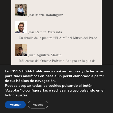
José María Domínguez
José Ramón Marcaida
Un detalle de la pintura “El Aire” del Museo del Prado
Juan Aguilera Martín
Influencias del Oriente Próximo Antiguo en la pila de
Almanzor
En INVESTIGART utilizamos cookies propias y de terceros
para fines analíticos en base a un perfil elaborado a partir
de tus hábitos de navegación.
María Alonso Lobato
Puedes aceptar todas las cookies pulsando el botón
Materiales y técnicas pictóricas (III): El blanco de
“Aceptar” o configurarlas o rechazar su uso pulsando en el
botón
ajustes
.
plomo
Materiales y técnicas pictóricas (II): La azurita
Aceptar
Ajustes