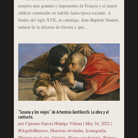
templos más grandes e imponentes de Francia y el mayor
edificio construído en ladrillo hasta época reciente. A
finales del siglo XVII, su canónigo, Jean-Baptiste Nualart,
natural de la diócesis de Girona y que...
“Susana y los viejos” de Artemisia Gentileschi. La obra y el
contexto.
por
Cipriano García Hidalgo Villena
|
May 24, 2022
|
#OrgulloBarroco
,
Historias olvidadas
,
Iconografía
,
Mujeres en el arte
,
Opinión
,
Piezas con historia
,
Pintura