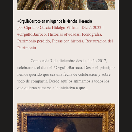
#OrgulloBarroco en un lugar de la Mancha: Herencia
por
Cipriano García Hidalgo Villena
|
Dic 7, 2022
|
#OrgulloBarroco
,
Historias olvidadas
,
Iconografía
,
Patrimonio perdido
,
Piezas con historia
,
Restauración del
Patrimonio
Como cada 7 de diciembre desde el año 2017,
celebramos el día del #OrgulloBarroco. Desde el principio
hemos querido que sea una fecha de celebración y sobre
todo de compartir. Desde aquí os animamos a todos los
que quieran sumarse a la iniciativa a que...