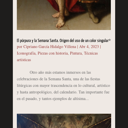
El púrpura y la Semana Santa. Origen del uso de un color singular*
por
Cipriano García Hidalgo Villena
|
Abr 4, 2023
|
Iconografía
,
Piezas con historia
,
Pintura
,
Técnicas
artísticas
Otro año más estamos inmersos en las
celebraciones de la Semana Santa, una de las fiestas
litúrgicas con mayor trascendencia en lo cultural, artístico
y hasta antropológico, del calendario. Tan importante fue
en el pasado, y tantos ejemplos de altísima...