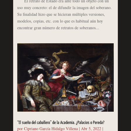
El retrato de Estado era ante todo un objeto con un
uso muy concreto: el de difundir la imagen del soberano.
Su finalidad hizo que se hicieran múltiples versiones,
modelos, copias, etc. con lo que es habitual aún hoy
encontrar gran número de retratos de soberanos...
“El sueño del caballero” de la Academia. ¿Palacios o Pereda?
por
Cipriano García Hidalgo Villena
|
Abr 5, 2022
|