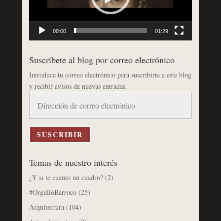
00:00
01:29
Suscríbete al blog por correo electrónico
Introduce tu correo electrónico para suscribirte a este blog
y recibir avisos de nuevas entradas.
Dirección
de
correo
electrónico
SUSCRIBIR
Temas de nuestro interés
¿Y si te cuento un cuadro?
(2)
#OrgulloBarroco
(25)
Arquitectura
(104)