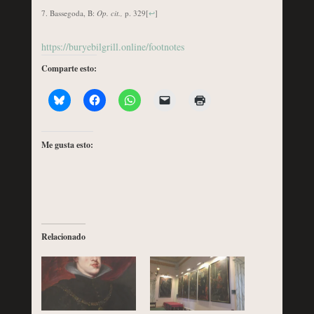
Bassegoda, B:
Op. cit.,
p. 329
[
↩
]
https://buryebilgrill.online/footnotes
Comparte esto:
Me gusta esto:
Relacionado