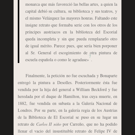
monarca que más favoreció las bellas artes, a quien la
capital debió su cultura, su biblioteca y sus teatros, y
el mismo Velázquez las mayores honras. Faltando este
insigne retrato que formaba serie con los otros de los
príncipes austriacos en la biblioteca del Escorial
queda incompleta y sin que pueda remplazarlo otro
de igual mérito. Parece pues, que sería bien porponer
al Sr. General el escogimiento de otra pintura de
7
escuela española o como le agradase»
.
Finalmente, la petición no fue escuchada y Bonaparte
entregó la pintura a Desolles. Posteriormente ésta fue
vendida por la hija del general a William Beckford y fue
heredada por el duque de Hamilton, tras cuya muerte, en
1882, fue vendida en subasta a la Galería Nacional de
Londres. Por su parte, en la galería regia de los Austrias
de la Biblioteca de El Escorial se puso en su lugar un
retrato de
Carlos II niño
por Carreño, que no ha podido
llenar el vacio del insustituible retrato de Felipe IV de