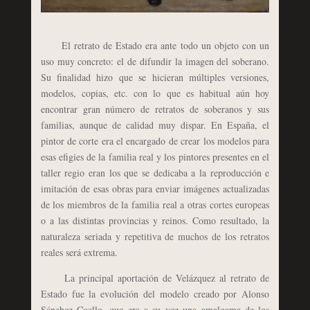
El retrato de Estado era ante todo un objeto con un
uso muy concreto: el de difundir la imagen del soberano.
Su finalidad hizo que se hicieran múltiples versiones,
modelos, copias, etc. con lo que es habitual aún hoy
encontrar gran número de retratos de soberanos y sus
familias, aunque de calidad muy dispar. En España, el
pintor de corte era el encargado de crear los modelos para
esas efigies de la familia real y los pintores presentes en el
taller regio eran los que se dedicaba a la reproducción e
imitación de esas obras para enviar imágenes actualizadas
de los miembros de la familia real a otras cortes europeas
o a las distintas provincias y reinos. Como resultado, la
naturaleza seriada y repetitiva de muchos de los retratos
reales será extrema.
La principal aportación de Velázquez al retrato de
Estado fue la evolución del modelo creado por Alonso
Sánchez Coello, que era a su vez una amalgama de los