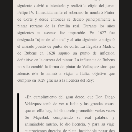
siguiente volvió a intentarlo y realizó la efigie del joven
Felipe IV. Inmediatamente el soberano lo nombró Pintor
de Corte y desde entonces se dedicó principalmente a
pintar retratos de la familia real. Durante los años
siguientes su ascenso fue imparable. En 1627 fue
designado “ujier de cámara” y al año siguiente consiguió
el ansiado puesto de pintor de corte. La llegada a Madrid
de Rubens en 1628 supuso un punto de inflexión
definitivo en la carrera del pintor. La influencia de Rubens
no solo cambió la forma de pintar de Velázquez sino que
además éste le animó a viajar a Italia, objetivo que
cumplió en 1629 gracias a la licencia del Rey:
«En cumplimiento del gran deseo, que Don Diego
Velázquez tenía de ver a Italia y las grandes cosas,
que en ellla hay, habiéndoselo prometido varias veces
Su Majestad, cumpliendo su real palabra, y
animándole mucho, le dio licencia, y para su viaje
cuatrocientos ducados de plata, haciéndole pagar dos