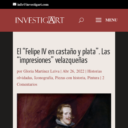
info@investigart.com
El “Felipe IV en castaño y plata”. Las
“impresiones” velazqueñas
por
Gloria Martínez Leiva
|
Abr 26, 2022
|
Historias
olvidadas
,
Iconografía
,
Piezas con historia
,
Pintura
|
2
Comentarios