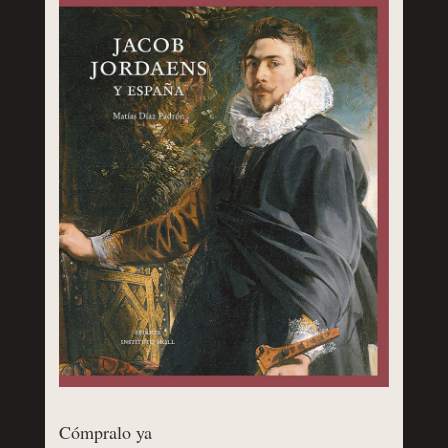
Cómpralo ya