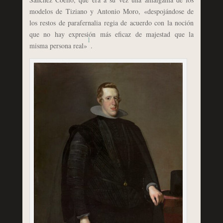
modelos de Tiziano y Antonio Moro, «despojándose de
los restos de parafernalia regia de acuerdo con la noción
que no hay expresión más eficaz de majestad que la
1
misma persona real»
.