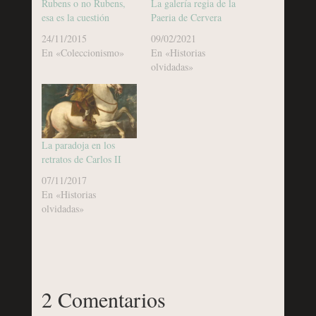
Rubens o no Rubens,
La galería regia de la
esa es la cuestión
Paeria de Cervera
24/11/2015
09/02/2021
En «Coleccionismo»
En «Historias
olvidadas»
La paradoja en los
retratos de Carlos II
07/11/2017
En «Historias
olvidadas»
2 Comentarios