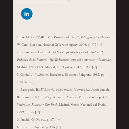
Finaldi, G.: “Philip IV in Brown and Silver”,
Velázquez
(dir. Dawson
W. Carr). London, National Gallery company, 2006, p. 172.
[
↩
]
Palomino de Castro, A.:
El Museo pictórico y escala óptica. II.
Práctica de la Pintura y III. El Parnaso español pintoresco y laureado.
Madrid, 1715-1724. Madrid, Ed. Aguilar, 1947, p. 900.
[
↩
]
Guidol, J.:
Velázquez.
Barcelona, Ediciones Poligrafa, 1982, pp.
139-143
[
↩
]
Bassegoda, B.:
El Escorial como museo.
Universidad Autónoma de
Barcelona, 2002, p. 329 y Brown, J.: “Felipe IV de castaño y plata”,
Velázquez, Rubens y Van Dyck.
Madrid, Museo Nacional del Prado,
1999, p. 129.
[
↩
]
Finaldi, G:
Op. cit.,
p. 174.
[
↩
]
Brown, J.:
Op. cit.,
p. 126.
[
↩
]