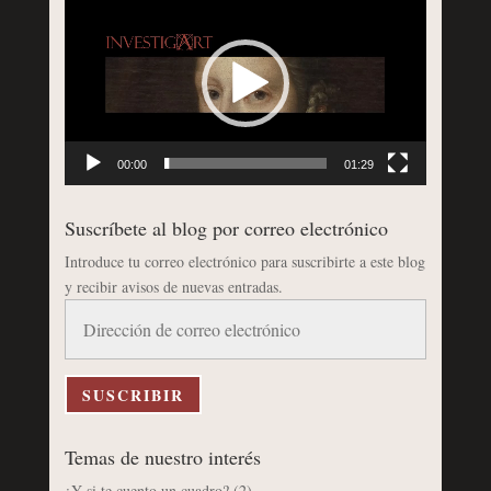
de
vídeo
00:00
01:29
Suscríbete al blog por correo electrónico
Introduce tu correo electrónico para suscribirte a este blog
y recibir avisos de nuevas entradas.
Dirección
de
correo
electrónico
SUSCRIBIR
Temas de nuestro interés
¿Y si te cuento un cuadro?
(2)