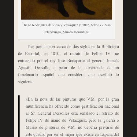
Diego Rodríguez de Silva y Velázquez y taller,
Felipe IV
. San
Petersburgo, Museo Hermitage.
Tras permanecer cerca de dos siglos en la Biblioteca
de Escorial, en 1810, el retrato de Felipe IV fue
entregado por el rey José Bonaparte al general francés
Agustín Dessolle, a pesar de la advertencia de un
funcionario español que considera que escribió lo
siguiente:
«En la nota de las pinturas que V.M. por la gran
munificencia ha ofrecido como gratificación nacional
al Sr. General Dessolles está señalado el retrato de
Felipe IV de mano de Velázquez; pero la galería o
Museo de pinturas de V.M. no debería privarse de
este quadro por ser el mejor que existe en España del