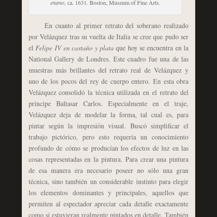
enano,
ca. 1631. Boston, Museum of Fine Arts.
En cuanto al primer retrato del soberano realizado
por Velázquez tras su vuelta de Italia se cree que pudo ser
el
Felipe IV en castaño y plata
que hoy se encuentra en la
National Gallery de Londres. Este cuadro fue una de las
muestras más brillantes del retrato real de Velázquez y
uno de los pocos del rey de cuerpo entero. En esta obra
Velázquez consolidó la técnica utilizada en el retrato del
príncipe Baltasar Carlos. Especialmente en el traje,
Velázquez deja de modelar la forma, tal cual es, para
pintar según la impresión visual. Buscó simplificar el
trabajo pictórico, pero esto requería un conocimiento
profundo de cómo se producían los efectos de luz en las
cosas representadas en la pintura. Para crear una pintura
de esa manera era necesario poseer no sólo una gran
técnica, sino también un considerable instinto para elegir
los elementos dominantes y principales, aquellos que
permiten al espectador apreciar cada detalle exactamente
como si estuvieran realmente pintados en detalle. También