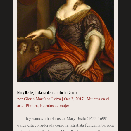
Mary Beale, la dama del retrato británico
por
Gloria Martínez Leiva
|
Oct 3, 2017
|
Mujeres en el
arte
,
Pintura
,
Retratos de mujer
Hoy vamos a hablaros de Mary Beale (1633-1699)
quien está considerada como la retratista femenina barroca