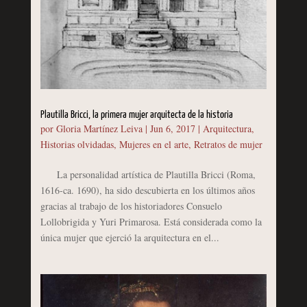
Plautilla Bricci, la primera mujer arquitecta de la historia
por
Gloria Martínez Leiva
|
Jun 6, 2017
|
Arquitectura
,
Historias olvidadas
,
Mujeres en el arte
,
Retratos de mujer
La personalidad artística de Plautilla Bricci (Roma,
1616-ca. 1690), ha sido descubierta en los últimos años
gracias al trabajo de los historiadores Consuelo
Lollobrigida y Yuri Primarosa. Está considerada como la
única mujer que ejerció la arquitectura en el...