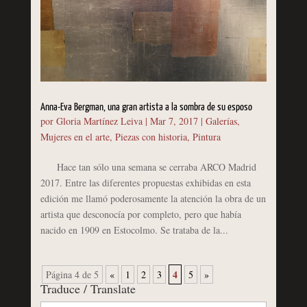
Anna-Eva Bergman, una gran artista a la sombra de su esposo
por
Gloria Martínez Leiva
|
Mar 7, 2017
|
Galerías
,
Mujeres en el arte
,
Piezas con historia
,
Pintura
Hace tan sólo una semana se cerraba ARCO Madrid
2017. Entre las diferentes propuestas exhibidas en esta
edición me llamó poderosamente la atención la obra de un
artista que desconocía por completo, pero que había
nacido en 1909 en Estocolmo. Se trataba de la...
4
Página 4 de 5
«
1
2
3
5
»
Traduce / Translate