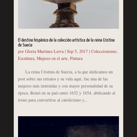
El destino hispánico de la colección artística de la reina Cristina
de Suecia
por
Gloria Martínez Leiva
|
Sep 5, 2017
|
Coleccionismo
,
Escultura
,
Mujeres en el arte
,
Pintura
La reina Cristina de Suecia, a la que dedicamos un
post sobre sus retratos y su vida aquí, fue una de las
mujeres más instruidas y con mayor personalidad de su
época. Reinó en su país entre 1632 y 1654, abdicando al
trono para convertirse al catolicismo y...