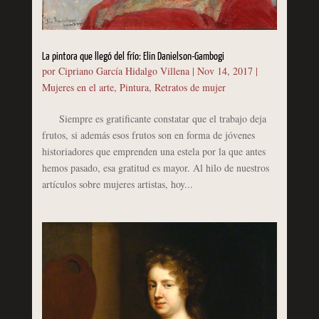
La pintora que llegó del frío: Elin Danielson-Gambogi
por
Cipriano García Hidalgo Villena
|
Nov 14, 2017
|
Mujeres en el arte
,
Pintura
,
Retratos de mujer
Siempre es gratificante constatar que el trabajo deja
frutos, si además esos frutos son en forma de jóvenes
historiadores que emprenden una estela por la que antes
hemos pasado, esa gratitud es mayor. Al hilo de nuestros
artículos sobre mujeres artistas, hoy...