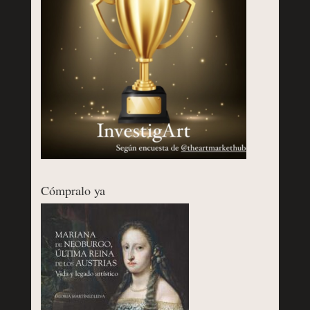
Cómpralo ya