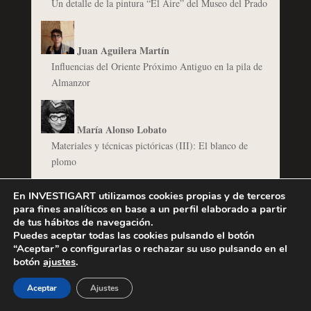
Un detalle de la pintura “El Aire” del Museo del Prado
Juan Aguilera Martín
Influencias del Oriente Próximo Antiguo en la pila de
Almanzor
María Alonso Lobato
Materiales y técnicas pictóricas (III): El blanco de
plomo
Materiales y técnicas pictóricas (II): La azurita
En INVESTIGART utilizamos cookies propias y de terceros
para fines analíticos en base a un perfil elaborado a partir
de tus hábitos de navegación.
Michelangelo Merisi da Caravaggio
Puedes aceptar todas las cookies pulsando el botón
Detrás del naturalismo de Caravaggio: La Cena en
“Aceptar” o configurarlas o rechazar su uso pulsando en el
Emaús
botón
ajustes
.
Aceptar
Ajustes
@osa_dias