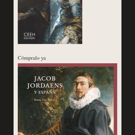
Cómpralo ya