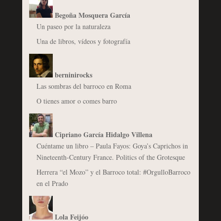
Begoña Mosquera García
Un paseo por la naturaleza
Una de libros, vídeos y fotografía
berninirocks
Las sombras del barroco en Roma
O tienes amor o comes barro
Cipriano García Hidalgo Villena
Cuéntame un libro – Paula Fayos: Goya’s Caprichos in
Nineteenth-Century France. Politics of the Grotesque
Herrera “el Mozo” y el Barroco total: #OrgulloBarroco
en el Prado
Lola Feijóo