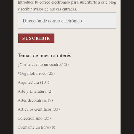
Introduce tu correo electrónico para suscribirte a este blog
y recibir avisos de nuevas entradas.
Dirección
de
correo
electrónico
SUSCRIBIR
Temas de nuestro interés
¿Y si te cuento un cuadro?
(2)
#OrgulloBarroco
(25)
Arquitectura
(104)
Arte y Literatura
(2)
Artes decorativas
(9)
Artículos científicos
(33)
Coleccionismo
(35)
Cuéntame un libro
(8)