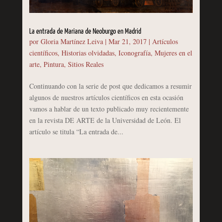
La entrada de Mariana de Neoburgo en Madrid
por
Gloria Martínez Leiva
|
Mar 21, 2017
|
Artículos
científicos
,
Historias olvidadas
,
Iconografía
,
Mujeres en el
arte
,
Pintura
,
Sitios Reales
Continuando con la serie de post que dedicamos a resumir
algunos de nuestros artículos científicos en esta ocasión
vamos a hablar de un texto publicado muy recientemente
en la revista DE ARTE de la Universidad de León. El
artículo se titula “La entrada de...