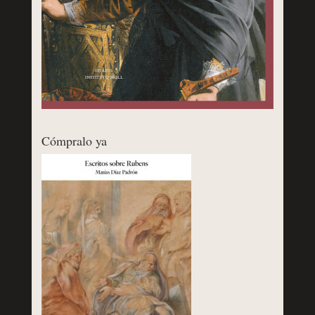
Cómpralo ya