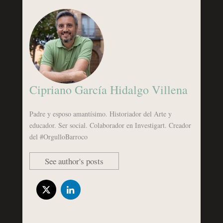
Cipriano García Hidalgo Villena
Padre y esposo amantísimo. Historiador del Arte y
educador. Ser social. Colaborador en Investigart. Creador
del #OrgulloBarroco
See author's posts