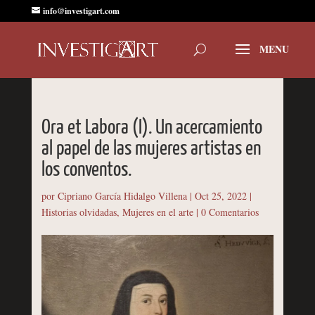
info@investigart.com
Ora et Labora (I). Un acercamiento
al papel de las mujeres artistas en
los conventos.
por
Cipriano García Hidalgo Villena
|
Oct 25, 2022
|
Historias olvidadas
,
Mujeres en el arte
|
0 Comentarios