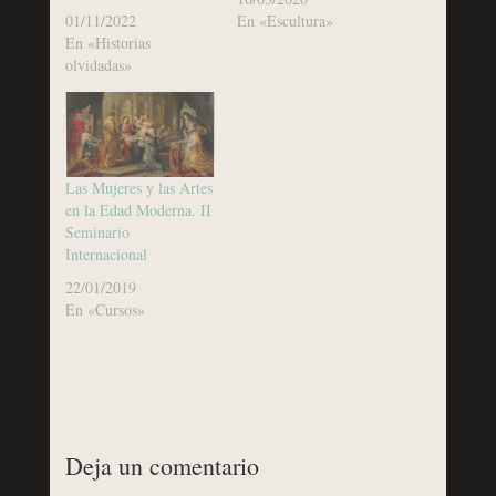
01/11/2022
En «Escultura»
En «Historias
olvidadas»
Las Mujeres y las Artes
en la Edad Moderna. II
Seminario
Internacional
22/01/2019
En «Cursos»
Deja un comentario