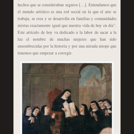
hechos que se consideraban seguros […]. Entendamos que
el mundo artístico es una red social en la que el arte se
trabaja, se crea y se desarrolla en familias y comunidades
mixtas exactamente igual que nuestra vida de hoy en día”.
Este artículo de hoy va dedicado a la labor de sacar a la
luz el nombre de muchas mujeres que han sido
ensombrecidas por la historia y por una mirada miope que
tenemos que empezar a corregir.