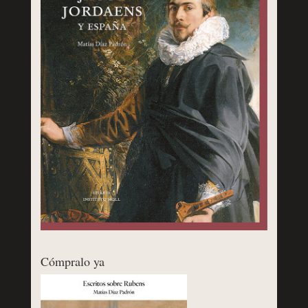
Cómpralo ya