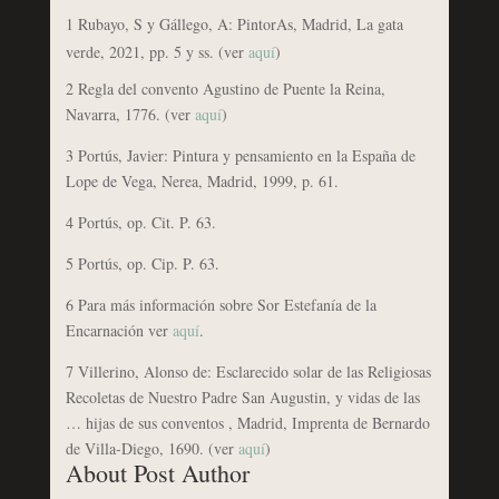
1 Rubayo, S y Gállego, A: PintorAs, Madrid, La gata
verde, 2021, pp. 5 y ss. (ver
aquí
)
2 Regla del convento Agustino de Puente la Reina,
Navarra, 1776. (ver
aquí
)
3 Portús, Javier: Pintura y pensamiento en la España de
Lope de Vega, Nerea, Madrid, 1999, p. 61.
4 Portús, op. Cit. P. 63.
5 Portús, op. Cip. P. 63.
6 Para más información sobre Sor Estefanía de la
Encarnación ver
aquí
.
7 Villerino, Alonso de: Esclarecido solar de las Religiosas
Recoletas de Nuestro Padre San Augustin, y vidas de las
… hijas de sus conventos , Madrid, Imprenta de Bernardo
de Villa-Diego, 1690. (ver
aquí
)
About Post Author