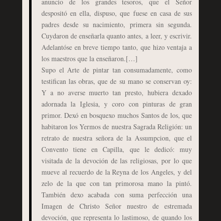
anuncio de los grandes tesoros, que el Señor
despositó en ella, dispuso, que fuese en casa de sus
padres desde su nacimiento, primera sin segunda.
Cuydaron de enseñarla quanto antes, a leer, y escrivir.
Adelantóse en breve tiempo tanto, que hizo ventaja a
los maestros que la enseñaron.[…]
Supo el Arte de pintar tan consumadamente, como
testifican las obras, que de su mano se conservan oy:
Y a no averse muerto tan presto, hubiera dexado
adornada la Iglesia, y coro con pinturas de gran
primor. Dexó en bosquexo muchos Santos de los, que
habitaron los Yermos de nuestra Sagrada Religión: un
retrato de nuestra señora de la Assumpcion, que el
Convento tiene en Capilla, que le dedicó: muy
visitada de la devoción de las religiosas, por lo que
mueve al recuerdo de la Reyna de los Angeles, y del
zelo de la que con tan primorosa mano la pintó.
También dexo acabada con suma perfección una
Imagen de Christo Señor nuestro de estremada
devoción, que representa lo lastimoso, de quando los