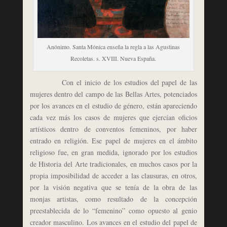
Anónimo. Santa Mónica enseña la regla a las Agustinas
Recoletas. s. XVIII. Nueva España.
Con el inicio de los estudios del papel de las
mujeres dentro del campo de las Bellas Artes, potenciados
por los avances en el estudio de género, están apareciendo
cada vez más los casos de mujeres que ejercían oficios
artísticos dentro de conventos femeninos, por haber
entrado en religión. Ese papel de mujeres en el ámbito
religioso fue, en gran medida, ignorado por los estudios
de Historia del Arte tradicionales, en muchos casos por la
propia imposibilidad de acceder a las clausuras, en otros,
por la visión negativa que se tenía de la obra de las
monjas artistas, como resultado de la concepción
preestablecida de lo “femenino” como opuesto al genio
creador masculino. Los avances en el estudio del papel de