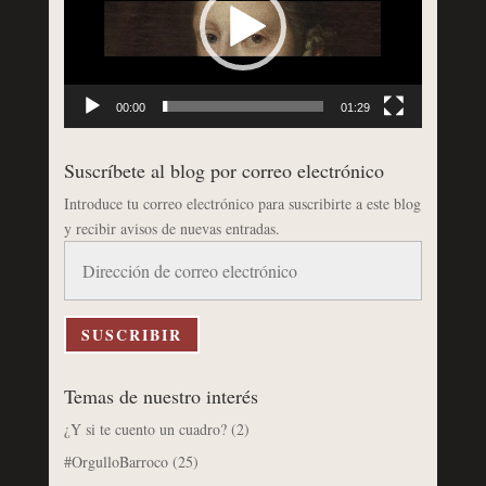
00:00
01:29
Suscríbete al blog por correo electrónico
Introduce tu correo electrónico para suscribirte a este blog
y recibir avisos de nuevas entradas.
Dirección
de
correo
electrónico
SUSCRIBIR
Temas de nuestro interés
¿Y si te cuento un cuadro?
(2)
#OrgulloBarroco
(25)