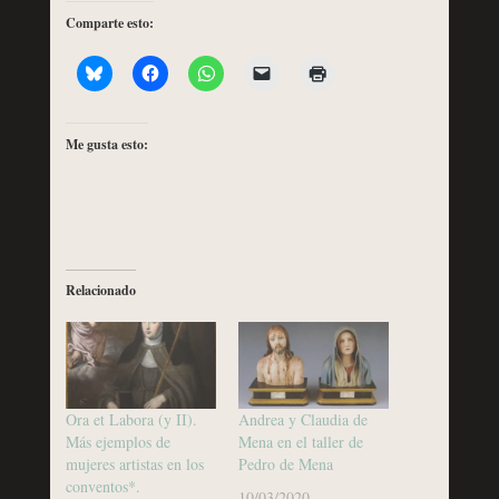
Comparte esto:
Me gusta esto:
Relacionado
Ora et Labora (y II).
Andrea y Claudia de
Más ejemplos de
Mena en el taller de
mujeres artistas en los
Pedro de Mena
conventos*.
10/03/2020