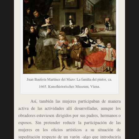
Juan Bautista Martínez del Mazo: La familia del pintor, ca.
1665. Kunsthistorisches Museum, Viena.
Así, también las mujeres participaban de manera
activa de las actividades allí desarrolladas, aunque los
obradores estuviesen dirigidos por sus padres, hermanos o
esposos. Sin pretender reducir la participación de las
mujeres en los oficios artísticos a su situación de
supeditación respecto de un varón -algo que introduciría