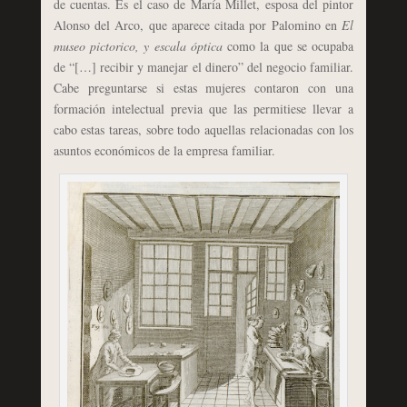
de cuentas. Es el caso de María Millet, esposa del pintor
Alonso del Arco, que aparece citada por Palomino en
El
museo pictorico, y escala óptica
como la que se ocupaba
de “[…] recibir y manejar el dinero” del negocio familiar.
Cabe preguntarse si estas mujeres contaron con una
formación intelectual previa que las permitiese llevar a
cabo estas tareas, sobre todo aquellas relacionadas con los
asuntos económicos de la empresa familiar.