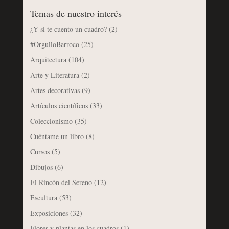
Temas de nuestro interés
¿Y si te cuento un cuadro?
(2)
#OrgulloBarroco
(25)
Arquitectura
(104)
Arte y Literatura
(2)
Artes decorativas
(9)
Artículos científicos
(33)
Coleccionismo
(35)
Cuéntame un libro
(8)
Cursos
(5)
Dibujos
(6)
El Rincón del Sereno
(12)
Escultura
(53)
Exposiciones
(32)
Flores y plantas en los cuadros
(1)