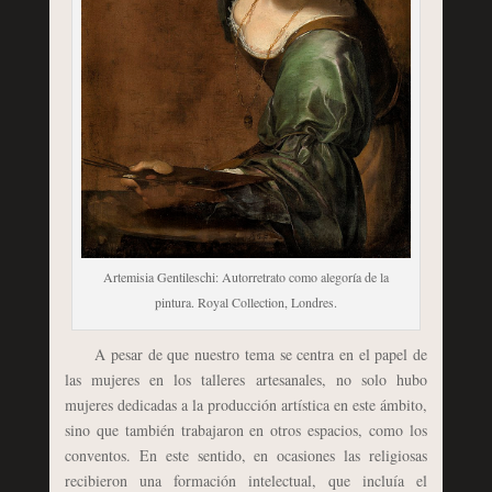
Artemisia Gentileschi: Autorretrato como alegoría de la
pintura. Royal Collection, Londres.
A pesar de que nuestro tema se centra en el papel de
las mujeres en los talleres artesanales, no solo hubo
mujeres dedicadas a la producción artística en este ámbito,
sino que también trabajaron en otros espacios, como los
conventos. En este sentido, en ocasiones las religiosas
recibieron una formación intelectual, que incluía el