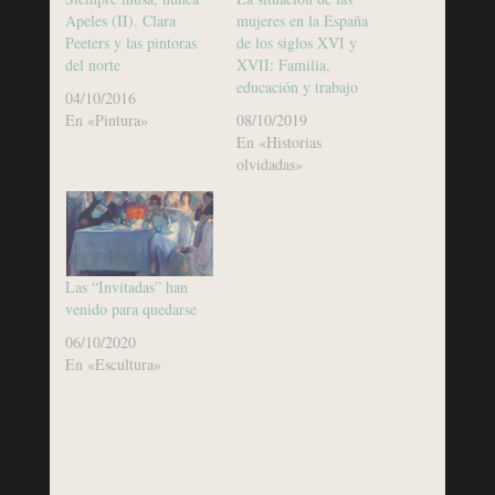
Apeles (II). Clara
mujeres en la España
Peeters y las pintoras
de los siglos XVI y
del norte
XVII: Familia,
educación y trabajo
04/10/2016
En «Pintura»
08/10/2019
En «Historias
olvidadas»
Las “Invitadas” han
venido para quedarse
06/10/2020
En «Escultura»