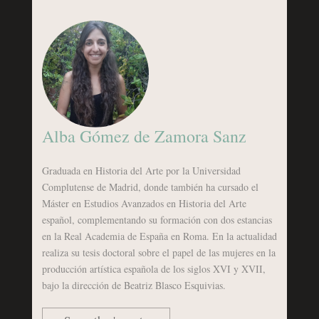
Alba Gómez de Zamora Sanz
Graduada en Historia del Arte por la Universidad
Complutense de Madrid, donde también ha cursado el
Máster en Estudios Avanzados en Historia del Arte
español, complementando su formación con dos estancias
en la Real Academia de España en Roma. En la actualidad
realiza su tesis doctoral sobre el papel de las mujeres en la
producción artística española de los siglos XVI y XVII,
bajo la dirección de Beatriz Blasco Esquivias.