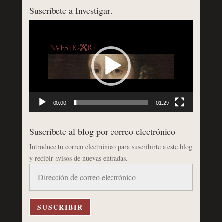
Suscríbete a Investigart
Reproductor
de
vídeo
00:00
01:29
Suscríbete al blog por correo electrónico
Introduce tu correo electrónico para suscribirte a este blog
y recibir avisos de nuevas entradas.
Dirección
de
correo
electrónico
SUSCRIBIR