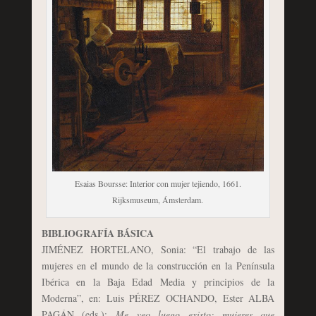
Esaias Boursse: Interior con mujer tejiendo, 1661.
Rijksmuseum, Ámsterdam.
BIBLIOGRAFÍA BÁSICA
JIMÉNEZ HORTELANO, Sonia: “El trabajo de las
mujeres en el mundo de la construcción en la Península
Ibérica en la Baja Edad Media y principios de la
Moderna”, en: Luis PÉREZ OCHANDO, Ester ALBA
PAGÁN (eds.):
Me veo luego existo: mujeres que