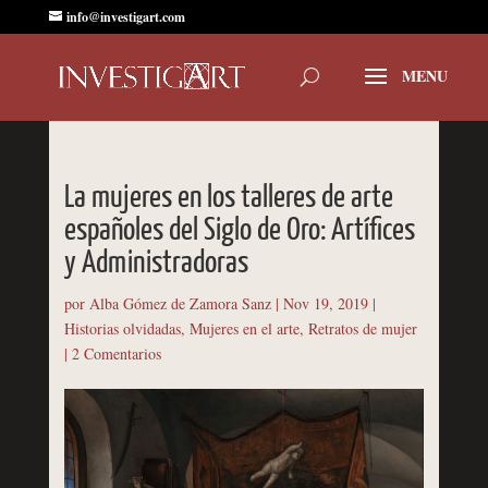
info@investigart.com
La mujeres en los talleres de arte
españoles del Siglo de Oro: Artífices
y Administradoras
por
Alba Gómez de Zamora Sanz
|
Nov 19, 2019
|
Historias olvidadas
,
Mujeres en el arte
,
Retratos de mujer
|
2 Comentarios