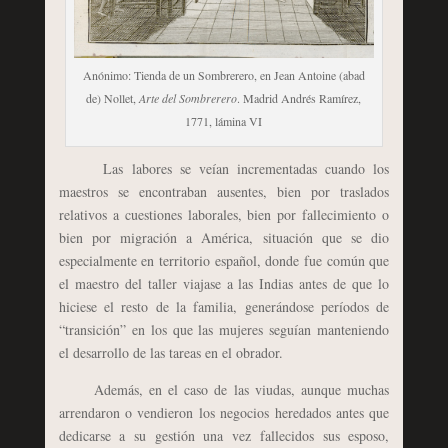
Anónimo: Tienda de un Sombrerero, en Jean Antoine (abad
de) Nollet,
Arte del Sombrerero
. Madrid Andrés Ramírez,
1771, lámina VI
Las labores se veían incrementadas cuando los
maestros se encontraban ausentes, bien por traslados
relativos a cuestiones laborales, bien por fallecimiento o
bien por migración a América, situación que se dio
especialmente en territorio español, donde fue común que
el maestro del taller viajase a las Indias antes de que lo
hiciese el resto de la familia, generándose períodos de
“transición” en los que las mujeres seguían manteniendo
el desarrollo de las tareas en el obrador.
Además, en el caso de las viudas, aunque muchas
arrendaron o vendieron los negocios heredados antes que
dedicarse a su gestión una vez fallecidos sus esposo,