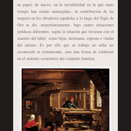
su papel, de nuevo, en la invisibilidad en la que tanto
tiempo han estado sumergidas-, la contribución de las
mujeres en los obradores españoles a lo largo del Siglo de
Oro se dio -mayoritariamente- bajo cuatro situaciones
jurídicas diferentes, según la relación que tuviesen con el
maestro del taller: como hijas, hermanas, esposas o viudas
del mismo. Es por ello que su trabajo no solía ser
reconocido ni remunerado, sino una forma de colaborar
en el sustento económico del conjunto familiar.