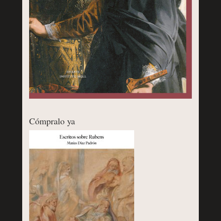
Cómpralo ya