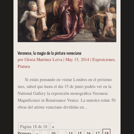
Veronese, la magia de la pintura veneciana
por
Gloria Martínez Leiva
|
May 15, 2014
|
Exposiciones
,
Pintura
Si estáis pensando en visitar Londres en el próximo
mes, sabed que hasta el día 15 de junio podéis ver en la
National Gallery la exposición monográfica Veronese.
Magnificence in Renaissance Venice. La muestra reúne 50
obras del artista veneciano divididas en...
Página 18 de 18
«
18
Primera
«
...
10
...
14
15
16
17