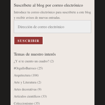
Suscríbete al blog por correo electrónico
Introduce tu correo electrónico para suscribirte a este blog
y recibir avisos de nuevas entradas.
Dirección
de
correo
electrónico
SUSCRIBIR
Temas de nuestro interés
¿Y si te cuento un cuadro?
(2)
#OrgulloBarroco
(25)
Arquitectura
(104)
Arte y Literatura
(2)
Artes decorativas
(9)
Artículos científicos
(33)
Coleccionismo
(35)