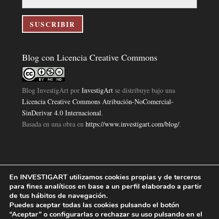
correo
electrónico
SUSCRIBIR
Blog con Licencia Creative Commons
Blog InvestigArt
por
InvestigArt
se distribuye bajo una
Licencia Creative Commons Atribución-NoComercial-
SinDerivar 4.0 Internacional
.
Basada en una obra en
https://www.investigart.com/blog/
.
En INVESTIGART utilizamos cookies propias y de terceros
Política de Privacidad
Aviso Legal
Política de Cookies
|
|
|
para fines analíticos en base a un perfil elaborado a partir
Diseño Pagina Web 4U
Investigart Copyright © 2019. |
de tus hábitos de navegación.
Puedes aceptar todas las cookies pulsando el botón
“Aceptar” o configurarlas o rechazar su uso pulsando en el