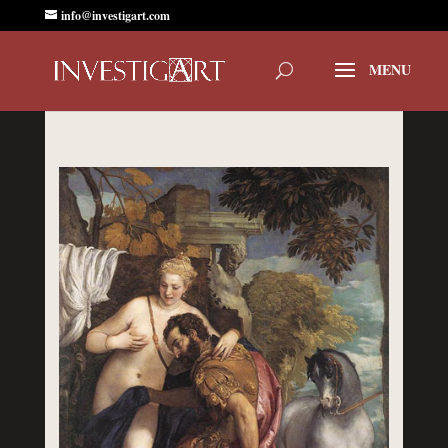
info@investigart.com