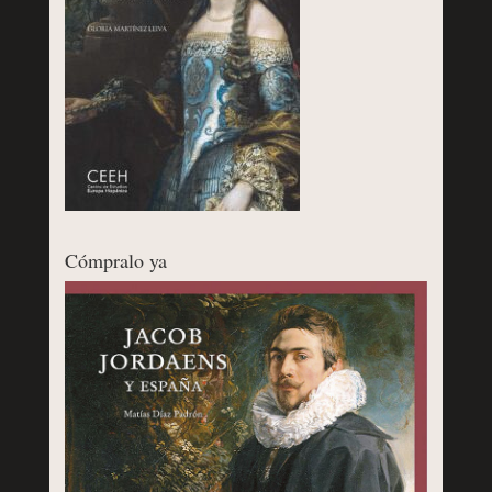
Cómpralo ya