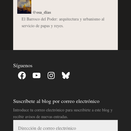
@osa_dias
El Barroco del Poder: arquitectura y urbanismo al
servicio de papas y reyes.
Síguenos
Facebook
YouTube
Instagram
Bluesky
Suscríbete al blog por correo electrónico
Introduce tu correo electrónico para suscribirte a este blog y
recibir avisos de nuevas entradas.
Dirección
de