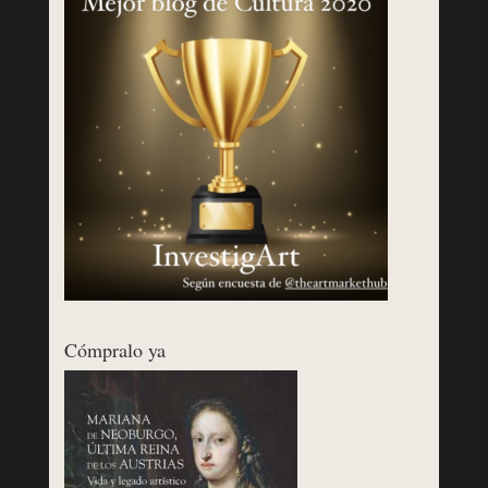
Cómpralo ya