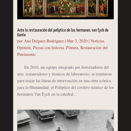
Ante la restauración del políptico de los hermanos van Eyck de
Gante
por
Ana Diéguez-Rodríguez
|
Mar 3, 2020
|
Noticias
,
Opinión
,
Piezas con historia
,
Pintura
,
Restauración del
Patrimonio
En 2010, un equipo integrado por historiadores del
arte, restauradores y técnicos de laboratorio, se reunieron
para trazar las líneas de intervención en una obra icónica
para la Humanidad: el Políptico del cordero místico de los
hermanos Van Eyck en la catedral...