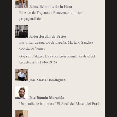
Jaime Belmonte de la Haza
El Arco de Trajano en Benevento, un triunfo
propagandístico
Javier Jordán de Urríes
Las vistas de puertos de España: Mariano Sánchez
copista de Vernet
Goya en Palacio. La exposición conmemorativa del
bicentenario (1746-1946)
José María Domínguez
José Ramón Marcaida
Un detalle de la pintura “El Aire” del Museo del Prado