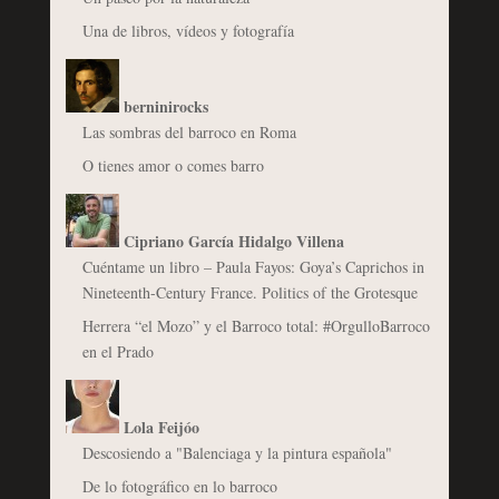
Una de libros, vídeos y fotografía
berninirocks
Las sombras del barroco en Roma
O tienes amor o comes barro
Cipriano García Hidalgo Villena
Cuéntame un libro – Paula Fayos: Goya’s Caprichos in
Nineteenth-Century France. Politics of the Grotesque
Herrera “el Mozo” y el Barroco total: #OrgulloBarroco
en el Prado
Lola Feijóo
Descosiendo a "Balenciaga y la pintura española"
De lo fotográfico en lo barroco