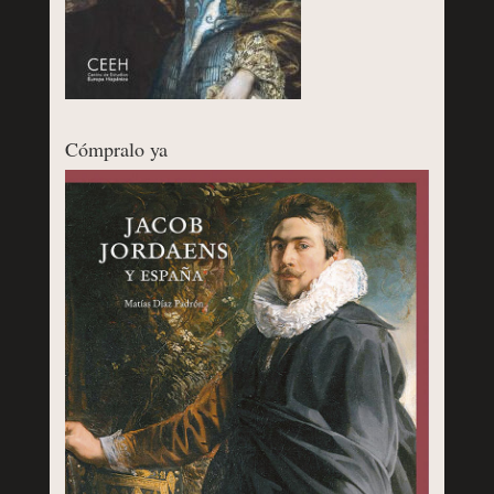
Cómpralo ya