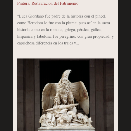
Pintura
,
Restauración del Patrimonio
“Luca Giordano fue padre de la historia con el pincel,
como Herodoto lo fue con la pluma: pues así en la sacra
historia como en la romana, griega, pérsica, gálica,
hispánica y fabulosa, fue peregrino, con gran propiedad, y
caprichosa diferencia en los trajes y...