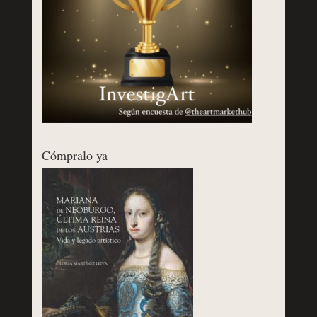
Cómpralo ya