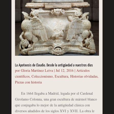
La Apoteosis de Claudio. Desde la antigüedad a nuestros días
por
Gloria Martínez Leiva
|
Jul 12, 2016
|
Artículos
científicos
,
Coleccionismo
,
Escultura
,
Historias olvidadas
,
Piezas con historia
En 1664 llegaba a Madrid, legada por el Cardenal
Girolamo Colonna, una gran escultura de mármol blanco
que conjugaba lo mejor de la antigüedad clásica con
diversos añadidos de los siglos XVI y XVII. La obra le