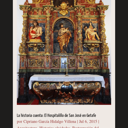
La historia cuenta: El Hospitalillo de San José en Getafe
por
Cipriano García Hidalgo Villena
|
Jul 6, 2015
|
Arquitectura
,
Historias olvidadas
,
Restauración del