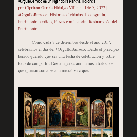
#OrgulloBarroco en un lugar de la Mancha: Herencia
por
Cipriano García Hidalgo Villena
|
Dic 7, 2022
|
#OrgulloBarroco
,
Historias olvidadas
,
Iconografía
,
Patrimonio perdido
,
Piezas con historia
,
Restauración del
Patrimonio
Como cada 7 de diciembre desde el año 2017,
celebramos el día del #OrgulloBarroco. Desde el principio
hemos querido que sea una fecha de celebración y sobre
todo de compartir. Desde aquí os animamos a todos los
que quieran sumarse a la iniciativa a que...