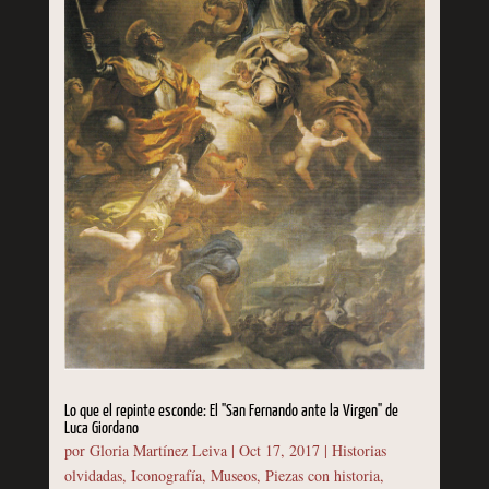
Lo que el repinte esconde: El "San Fernando ante la Virgen" de
Luca Giordano
por
Gloria Martínez Leiva
|
Oct 17, 2017
|
Historias
olvidadas
,
Iconografía
,
Museos
,
Piezas con historia
,