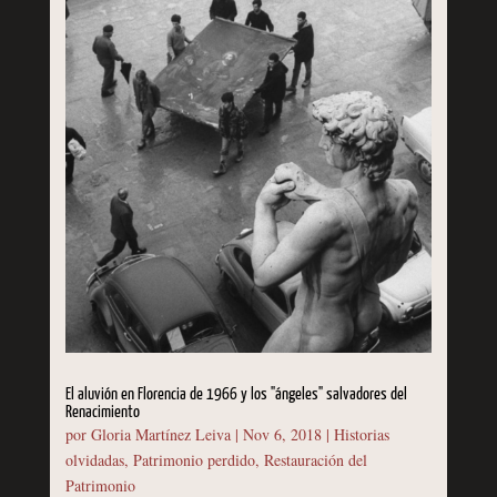
El aluvión en Florencia de 1966 y los "ángeles" salvadores del
Renacimiento
por
Gloria Martínez Leiva
|
Nov 6, 2018
|
Historias
olvidadas
,
Patrimonio perdido
,
Restauración del
Patrimonio