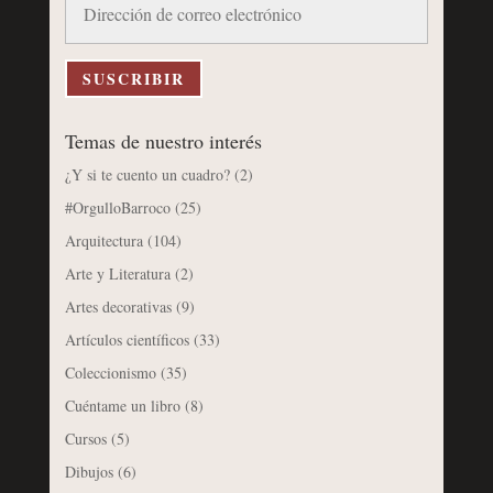
de
correo
electrónico
SUSCRIBIR
Temas de nuestro interés
¿Y si te cuento un cuadro?
(2)
#OrgulloBarroco
(25)
Arquitectura
(104)
Arte y Literatura
(2)
Artes decorativas
(9)
Artículos científicos
(33)
Coleccionismo
(35)
Cuéntame un libro
(8)
Cursos
(5)
Dibujos
(6)