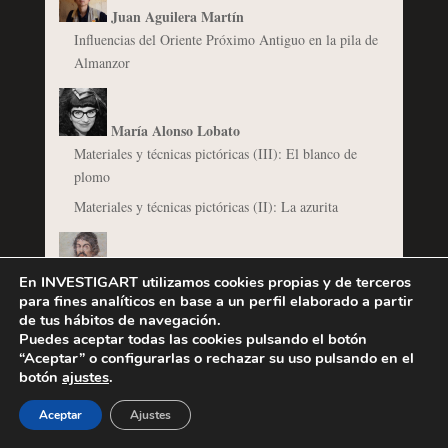
Juan Aguilera Martín
Influencias del Oriente Próximo Antiguo en la pila de
Almanzor
María Alonso Lobato
Materiales y técnicas pictóricas (III): El blanco de
plomo
Materiales y técnicas pictóricas (II): La azurita
Michelangelo Merisi da Caravaggio
En INVESTIGART utilizamos cookies propias y de terceros
Detrás del naturalismo de Caravaggio: La Cena en
para fines analíticos en base a un perfil elaborado a partir
de tus hábitos de navegación.
Emaús
Puedes aceptar todas las cookies pulsando el botón
“Aceptar” o configurarlas o rechazar su uso pulsando en el
botón
ajustes
.
@osa_dias
El Barroco del Poder: arquitectura y urbanismo al
Aceptar
Ajustes
servicio de papas y reyes.