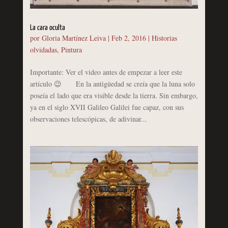
La cara oculta
por
Gloria Martínez Leiva
|
Feb 2, 2016
|
Historias
olvidadas
,
Pintura
Importante: Ver el video antes de empezar a leer este
artículo 😉 En la antigüedad se creía que la luna solo
poseía el lado que era visible desde la tierra. Sin embargo,
ya en el siglo XVII Galileo Galilei fue capaz, con sus
observaciones telescópicas, de adivinar...