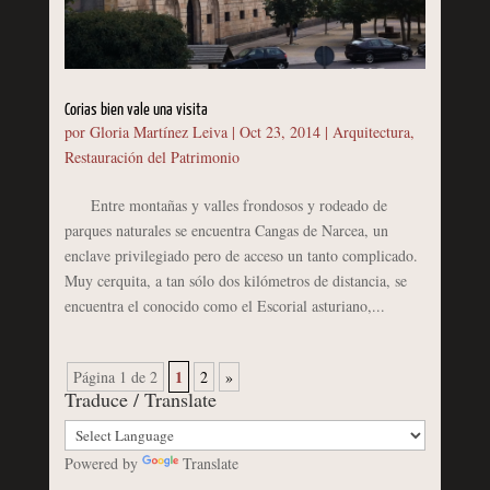
Corias bien vale una visita
por
Gloria Martínez Leiva
|
Oct 23, 2014
|
Arquitectura
,
Restauración del Patrimonio
Entre montañas y valles frondosos y rodeado de
parques naturales se encuentra Cangas de Narcea, un
enclave privilegiado pero de acceso un tanto complicado.
Muy cerquita, a tan sólo dos kilómetros de distancia, se
encuentra el conocido como el Escorial asturiano,...
1
Página 1 de 2
2
»
Traduce / Translate
Powered by
Translate