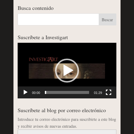
Busca contenido
Suscríbete a Investigart
Reproductor
de
vídeo
00:00
01:29
Suscríbete al blog por correo electrónico
Introduce tu correo electrónico para suscribirte a este blog
y recibir avisos de nuevas entradas.
Dirección