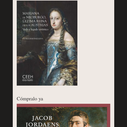
Cómpralo ya