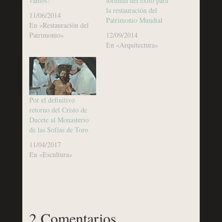
vamos?
formula del éxito para
la restauración del
11/06/2014
Patrimonio Mundial
En «Restauración del
Patrimonio»
12/09/2014
En «Arquitectura»
Por el definitivo
retorno del Cristo de
Ducete al Monasterio
de las Sofías de Toro
11/04/2017
En «Escultura»
2 Comentarios