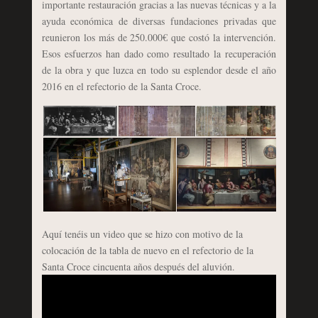
importante restauración gracias a las nuevas técnicas y a la
ayuda económica de diversas fundaciones privadas que
reunieron los más de 250.000€ que costó la intervención.
Esos esfuerzos han dado como resultado la recuperación
de la obra y que luzca en todo su esplendor desde el año
2016 en el refectorio de la Santa Croce.
Aquí tenéis un video que se hizo con motivo de la
colocación de la tabla de nuevo en el refectorio de la
Santa Croce cincuenta años después del aluvión.