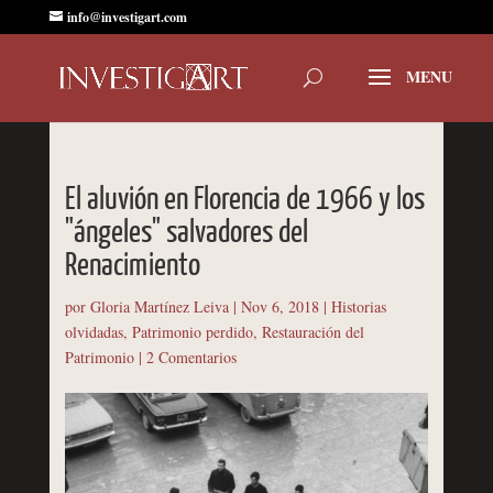
info@investigart.com
El aluvión en Florencia de 1966 y los
"ángeles" salvadores del
Renacimiento
por
Gloria Martínez Leiva
|
Nov 6, 2018
|
Historias
olvidadas
,
Patrimonio perdido
,
Restauración del
Patrimonio
|
2 Comentarios