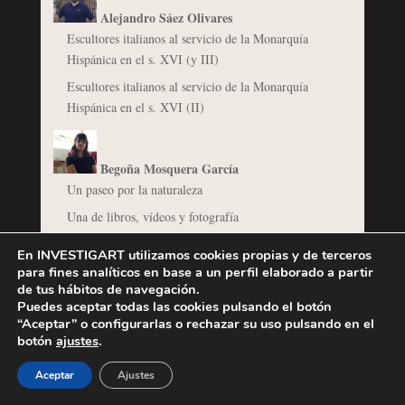
Alejandro Sáez Olivares
Escultores italianos al servicio de la Monarquía
Hispánica en el s. XVI (y III)
Escultores italianos al servicio de la Monarquía
Hispánica en el s. XVI (II)
Begoña Mosquera García
Un paseo por la naturaleza
Una de libros, vídeos y fotografía
En INVESTIGART utilizamos cookies propias y de terceros
para fines analíticos en base a un perfil elaborado a partir
berninirocks
de tus hábitos de navegación.
Las sombras del barroco en Roma
Puedes aceptar todas las cookies pulsando el botón
“Aceptar” o configurarlas o rechazar su uso pulsando en el
O tienes amor o comes barro
botón
ajustes
.
Aceptar
Ajustes
Cipriano García Hidalgo Villena