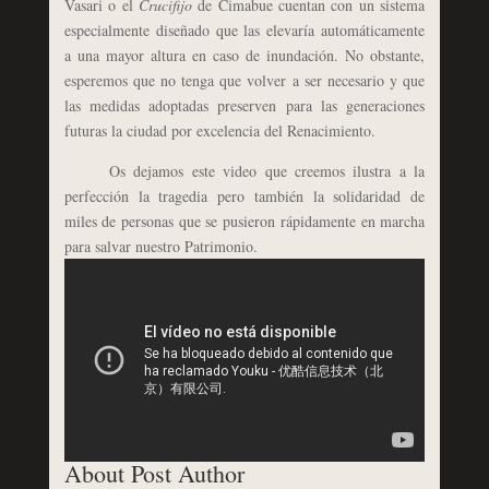
Vasari o el
Crucifijo
de Cimabue cuentan con un sistema
especialmente diseñado que las elevaría automáticamente
a una mayor altura en caso de inundación. No obstante,
esperemos que no tenga que volver a ser necesario y que
las medidas adoptadas preserven para las generaciones
futuras la ciudad por excelencia del Renacimiento.
Os dejamos este video que creemos ilustra a la
perfección la tragedia pero también la solidaridad de
miles de personas que se pusieron rápidamente en marcha
para salvar nuestro Patrimonio.
About Post Author