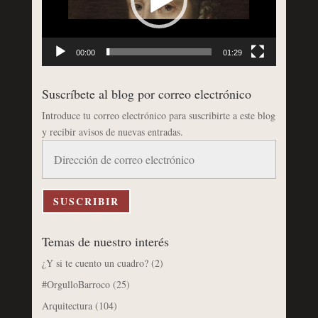
00:00
01:29
Suscríbete al blog por correo electrónico
Introduce tu correo electrónico para suscribirte a este blog
y recibir avisos de nuevas entradas.
Dirección
de
correo
electrónico
SUSCRIBIR
Temas de nuestro interés
¿Y si te cuento un cuadro?
(2)
#OrgulloBarroco
(25)
Arquitectura
(104)