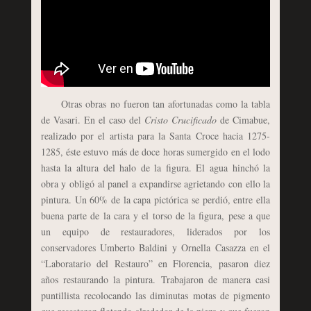
Otras obras no fueron tan afortunadas como la tabla
de Vasari. En el caso del
Cristo Crucificado
de Cimabue,
realizado por el artista para la Santa Croce hacia 1275-
1285, éste estuvo más de doce horas sumergido en el lodo
hasta la altura del halo de la figura. El agua
hinchó la
obra y obligó al panel a expandirse agrietando con ello la
pintura. Un 60% de la capa pictórica se perdió, entre ella
buena parte de la cara y el torso de la figura, pese a que
u
n equipo de restauradores, liderados por los
conservadores Umberto Baldini y Ornella Casazza en el
“Laboratario del Restauro” en Florencia, pasaron diez
años restaurando la pintura.
Trabajaron de manera casi
puntillista recolocando l
as diminutas motas de pigmento