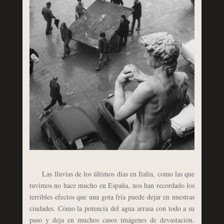
Las lluvias de los últimos días en Italia, como las que
tuvimos no hace mucho en España, nos han recordado los
terribles efectos que una gota fría puede dejar en nuestras
ciudades. Cómo la potencia del agua arrasa con todo a su
paso y deja en muchos casos imágenes de devastación.