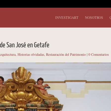
INVESTIGART
NOSOTROS
o de San José en Getafe
rquitectura
,
Historias olvidadas
,
Restauración del Patrimonio
|
0 Comentarios