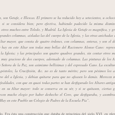
, son Getafe, e Illescas. El primero se ha reducido hoy a setecientos, u ochoc
a si se considera bien; pero efectiva, habiendo padecido la misma dismin
 otros muchos entre Toledo, y Madrid. La Iglesia de Getafe es magnífica, y g
randes columnas, aisladas las del cuerpo de la Iglesia, y las otras anichadas 
ltar mayor, que consta de quatro órdenes, con columnas, enteras, y son el d
ue hay en este Altar son todas muy bellas del Racionero Alonso Cano: repres
la Iglesia; y las principales son quatro quadros grandes, sin contar otros 
 muy gracioso de dos cuerpos, adornado de columnas. Las pinturas de los Al
a Señora de la Paz, son asimismo bellísimas y del expresado Cano. La escultu
póstoles, la Crucifixión, &c. no es de tanto mérito; pero son pésimos los a
po del a Iglesia, y debían quitarse para que no afeasen lo demás. Merecen 
fealdades, con que en quasi todas partes se han desfigurado los Altares antig
en su Altar mayor: todo se conserva en su sér, y si se quitasen, ciertas g
ecen mucho elogio por haber deshecho el Coro, que desfiguraba, y asombra
 Hay en este Pueblo un Colegio de Padres de la Escuela Pía”.
 Era ésta una construcción que databa de principios del siglo XVI, en plen