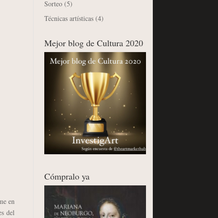
Sorteo
(5)
Técnicas artísticas
(4)
Mejor blog de Cultura 2020
Cómpralo ya
me en
es del