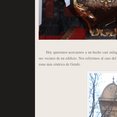
Hoy queremos acercarnos a un hecho casi milagro
sus vecinos de un edificio. Nos referimos al caso de
zona más céntrica de Getafe.