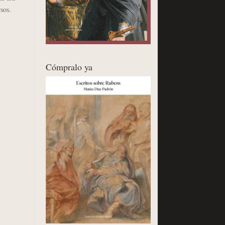
rsos.
Cómpralo ya