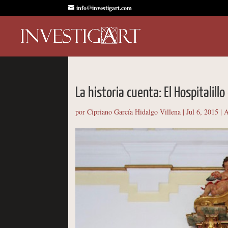
info@investigart.com
La historia cuenta: El Hospitalill
por
Cipriano García Hidalgo Villena
|
Jul 6, 2015
|
A