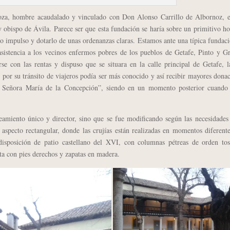
 hombre acaudalado y vinculado con Don Alonso Carrillo de Albornoz, e
y obispo de Ávila. Parece ser que esta fundación se haría sobre un primitivo ho
o impulso y dotarlo de unas ordenanzas claras. Estamos ante una típica fundac
 asistencia a los vecinos enfermos pobres de los pueblos de Getafe, Pinto y G
rse con las rentas y dispuso que se situara en la calle principal de Getafe, 
or su tránsito de viajeros podía ser más conocido y así recibir mayores dona
a Señora María de la Concepción”, siendo en un momento posterior cuando 
iento único y director, sino que se fue modificando según las necesidades 
aspecto rectangular, donde las crujías están realizadas en momentos diferent
a disposición de patio castellano del XVI, con columnas pétreas de orden to
ta con pies derechos y zapatas en madera.