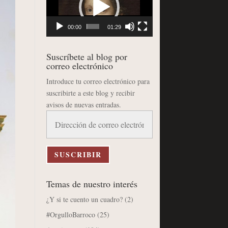
vídeo
00:00
01:29
Suscríbete al blog por
correo electrónico
Introduce tu correo electrónico para
suscribirte a este blog y recibir
avisos de nuevas entradas.
Dirección
de
correo
electrónico
SUSCRIBIR
Temas de nuestro interés
¿Y si te cuento un cuadro?
(2)
#OrgulloBarroco
(25)