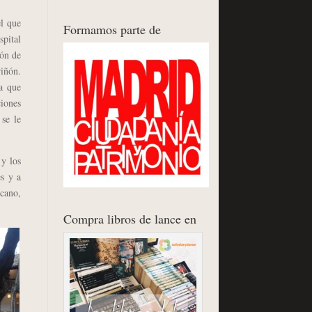
l que
Formamos parte de
spital
ión de
riñón.
la que
ciones
se le
y los
es y a
scano,
Compra libros de lance en