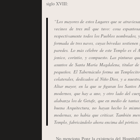
siglo XVIII:
“Los mayores de estos Lugares que se atraviesan
vecinos de tres mil que tuvo: cosa espantos
respectivamente todos los Pueblos nombrados, y
formada de tres naves, cuyas bóvedas sostienen g
paredes. Lo más célebre de este Templo es el A
jonico, corintio, y compuesto. Las pinturas q
asuntos de Santa María Magdalena, titular de 
pequeños. El Tabernáculo forma un Templecito
colaterales, dedicados al Niño Dios, y a nuestr
Altar mayor, en la que se figuran los Santos A
modernos, que hay a uno, y otro lado del cuer
alabanza los de Getafe, que en medio de tantas 
buena Arquitectura, no hayan hecho lo mismo 
modernas, no había que criticar. También mer
Templo, fabricándolo ahora encima del pórtico.
No menciona Ponz la existencia del Hospitalillo.