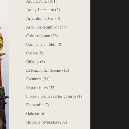
Arquitectura
(104)
Arte y Literatura
(2)
Artes decorativas
(9)
Artículos científicos
(33)
Coleccionismo
(35)
Cuéntame un libro
(8)
Cursos
(5)
Dibujos
(6)
El Rincón del Sereno
(12)
Escultura
(53)
Exposiciones
(32)
Flores y plantas en los cuadros
(1)
Fotografía
(7)
Galerías
(6)
Historias olvidadas
(202)