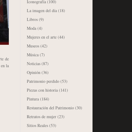
Iconografía
(100)
La imagen del día
(18)
Libros
(9)
Moda
(4)
Mujeres en el arte
(44)
Museos
(42)
Música
(7)
rte de
Noticias
(87)
 en la
Opinión
(36)
Patrimonio perdido
(53)
Piezas con historia
(141)
Pintura
(184)
Restauración del Patrimonio
(30)
Retratos de mujer
(23)
Sitios Reales
(53)