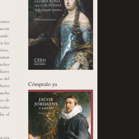
ientos
ución
rande,
en las
órico,
entan
muchos
tares
ra del
Cómpralo ya
ltares
mucha
uos de
radas
ba el
a era