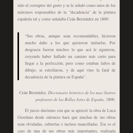
sido el corruptor del gusto y se le señaló como unos de los
máximos responsables de la “decadencia” de la pintura
española tal y como señalaba Ceán Bermúdez en 1800:
“Sus obras, aunque sean recomendables, hicieron
mucho daño a los que quisieron imitarlas. Por
desgracia fueron muchos lo que acá le siguieron,
creyendo haber hallado un camino más corto para
llegar a la perfección; pero como estaban faltos de
dibujo, se estrellaron, y de aquí vino la fatal de
decadencia de la pintura en España”.
Ceán Bermúdez,
Diccionario historico de los mas ilustres
profesores de las Bellas Artes de España
, 1800.
El juicio durísimo con que se apreció la obra de Luca
Giordano desde entonces hará que muchas de sus obras
sean olvidadas, cubiertas e incluso mancilladas. Ese es el
caso de una de sus obras más importantes, realizada