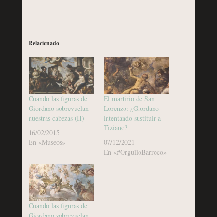
Relacionado
Cuando las figuras de
El martirio de San
Giordano sobrevuelan
Lorenzo: ¿Giordano
nuestras cabezas (II)
intentando sustituir a
Tiziano?
16/02/2015
En «Museos»
07/12/2021
En «#OrgulloBarroco»
Cuando las figuras de
Giordano sobrevuelan