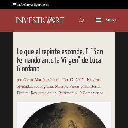
info@investigart.com
Lo que el repinte esconde: El "San
Fernando ante la Virgen" de Luca
Giordano
por
Gloria Martínez Leiva
|
Oct 17, 2017
|
Historias
olvidadas
,
Iconografía
,
Museos
,
Piezas con historia
,
Pintura
,
Restauración del Patrimonio
|
0 Comentarios