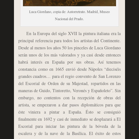
Luca Giordano, copia de: Autorretrato. Madrid, Museo
Nacional del Prado.
En la Europa del siglo XVII la pintura italiana era la
principal referencia para todos los artistas del Continente.
Desde al menos los años 50 los pinceles de Luca Giordano
serán unos de los más valorados y ya casi desde entonces
habrá interés en España por sus obras. Así tenemos
constancia como en 1665 envió desde Nápoles “dieciséis
grandes cuadros… para el regio convento de San Lorenzo
del Escorial de Orden de su Majestad, repartidos en las
maneras de Guido, Tintoretto, Veronés y Españoleto”. Sin
embargo, no contentos con la recepción de obras del
artista, se empezaron a dar pasos diplomáticos para que
éste viniera a pintar a España. Ésto se consiguió
finalmente en 1692 y casi de inmediato se desplazará a El
Escorial para iniciar las pintura de la bóveda de la
escalera y de la nave de la Basílica. El éxito de estos