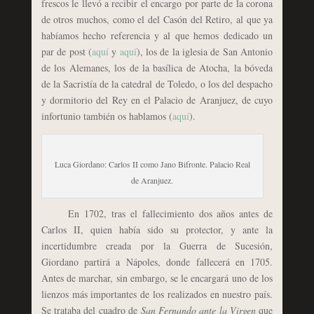
frescos le llevó a recibir el encargo por parte de la corona
de otros muchos, como el del Casón del Retiro, al que ya
habíamos hecho referencia y al que hemos dedicado un
par de post (
aquí
y
aquí
), los de la iglesia de San Antonio
de los Alemanes, los de la basílica de Atocha, la bóveda
de la Sacristía de la catedral de Toledo, o los del despacho
y dormitorio del Rey en el Palacio de Aranjuez, de cuyo
infortunio también os hablamos (
aquí
).
Luca Giordano: Carlos II como Jano Bifronte. Palacio Real
de Aranjuez.
En 1702, tras el fallecimiento dos años antes de
Carlos II, quien había sido su protector, y ante la
incertidumbre creada por la Guerra de Sucesión,
Giordano partirá a Nápoles, donde fallecerá en 1705.
Antes de marchar, sin embargo, se le encargará uno de los
lienzos más importantes de los realizados en nuestro país.
Se trataba del cuadro de
San Fernando ante la Virgen
que