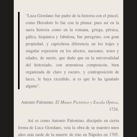
“Luca Giordano fue padre de la historia con el pincel,
como Herodoto lo fue con la pluma: pues así en la
sacra historia como en la romana, griega, pérsica,
gálica, hispánica y fabulosa, fue peregrino, con gran
propiedad, y caprichosa diferencia en los trajes y
singular expresión en los afectos, naciones, sexos y
edades, de suerte, que dudo que en la universalidad
del historiado, con armoniosa composicón, bien
organizada de claro y oscuro, y contraposición de
luces, le haya excedido, si es que lo ha igualado
alguno”.
Antonio Palomino,
El Museo Pictórico y Escala Óptica
,
1724.
Así es como Antonio Palomino, discípulo en cierta
forma de Luca Giordano, veía la obra de su maestro unos
años más tarde de la muerte de éste en Nápoles en 1705.