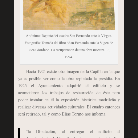
Anónimo: Repinte del cuadro San Fernando ante la Virgen.
Fotografía: Tomada del libro “San Fernando ante la Vigen de
Luca Giordano. La recuperación de una obra maestra…”,
1994.
Hacia 1921 existe otra imagen de la Capilla en la que
ya es posible ver como la obra repintada la presidía. En
1925 el Ayuntamiento adquirió el edificio y se
acometieron los trabajos de restauración de éste para
poder instalar en él la exposición histórica madrileña y
realizar diversas actividades culturales. El cuadro entonces
será retirado, tal y como Elías Tormo nos informa:
“la Diputación, al entregar el edificio al