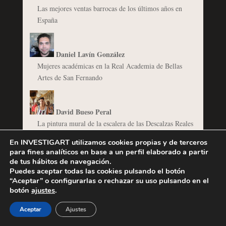
Las mejores ventas barrocas de los últimos años en
España
Daniel Lavín González
Mujeres académicas en la Real Academia de Bellas
Artes de San Fernando
David Bueso Peral
La pintura mural de la escalera de las Descalzas Reales
de Madrid
En INVESTIGART utilizamos cookies propias y de terceros
La pieza de los Eminentes Españoles. El X Almirante
para fines analíticos en base a un perfil elaborado a partir
de tus hábitos de navegación.
de Castilla y su colección de pintura.
Puedes aceptar todas las cookies pulsando el botón
“Aceptar” o configurarlas o rechazar su uso pulsando en el
botón
ajustes
.
Eduardo Puerto Mendoza
Los príncipes olvidados del Museo del Prado
Aceptar
Ajustes
Las galerías de retratos de Mariana de Neoburgo en el