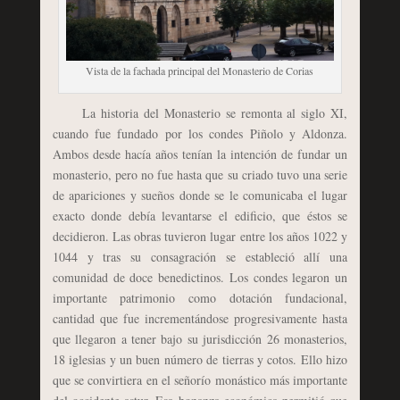
Vista de la fachada principal del Monasterio de Corias
La historia del Monasterio se remonta al siglo XI,
cuando fue fundado por los condes Piñolo y Aldonza.
Ambos desde hacía años tenían la intención de fundar un
monasterio, pero no fue hasta que su criado tuvo una serie
de apariciones y sueños donde se le comunicaba el lugar
exacto donde debía levantarse el edificio, que éstos se
decidieron. Las obras tuvieron lugar entre los años 1022 y
1044 y tras su consagración se estableció allí una
comunidad de doce benedictinos. Los condes legaron un
importante patrimonio como dotación fundacional,
cantidad que fue incrementándose progresivamente hasta
que llegaron a tener bajo su jurisdicción 26 monasterios,
18 iglesias y un buen número de tierras y cotos. Ello hizo
que se convirtiera en el señorío monástico más importante