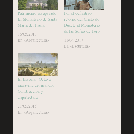
Patrimonio recuperado:
Por el definitivo
El Monasterio de Santa
retorno del Cristo de
María del Paular.
Ducete al Monasterio
de las Sofías de Toro
16/05/2017
En «Arquitectura»
11/04/2017
En «Escultura»
El Escorial: Octava
maravilla del mundo.
Construcción y
arquitectura
21/05/2015
En «Arquitectura»