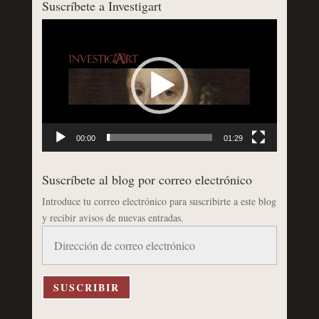
Suscríbete a Investigart
Reproductor
de
vídeo
00:00
01:29
Suscríbete al blog por correo electrónico
Introduce tu correo electrónico para suscribirte a este blog
y recibir avisos de nuevas entradas.
Dirección
de
correo
electrónico
SUSCRIBIR