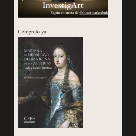
Cómpralo ya