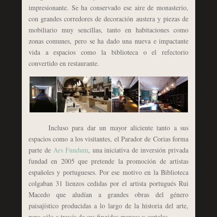
impresionante. Se ha conservado ese aire de monasterio,
con grandes corredores de decoración austera y piezas de
mobiliario muy sencillas, tanto en habitaciones como
zonas comunes, pero se ha dado una nueva e impactante
vida a espacios como la biblioteca o el refectorio
convertido en restaurante.
Incluso para dar un mayor aliciente tanto a sus
espacios como a los visitantes, el Parador de Corias forma
parte de
Ars Fundum
, una iniciativa de inversión privada
fundad en 2005 que pretende la promoción de artistas
españoles y portugueses. Por ese motivo en la Biblioteca
colgaban 31 lienzos cedidas por el artista portugués Rui
Macedo que aludían a grandes obras del género
paisajístico producidas a lo largo de la historia del arte,
pero sólo a través de sus fingidos marcos y cartelas.