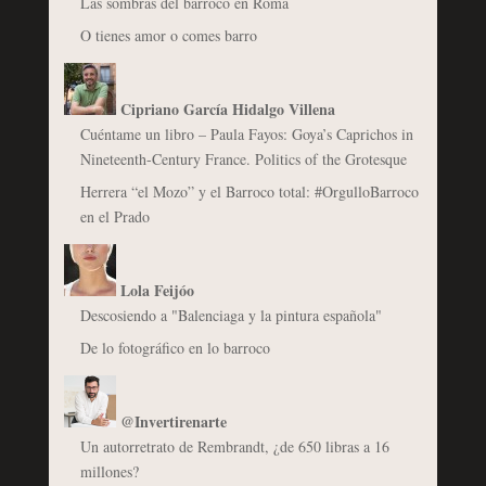
Las sombras del barroco en Roma
O tienes amor o comes barro
Cipriano García Hidalgo Villena
Cuéntame un libro – Paula Fayos: Goya’s Caprichos in
Nineteenth-Century France. Politics of the Grotesque
Herrera “el Mozo” y el Barroco total: #OrgulloBarroco
en el Prado
Lola Feijóo
Descosiendo a "Balenciaga y la pintura española"
De lo fotográfico en lo barroco
@Invertirenarte
Un autorretrato de Rembrandt, ¿de 650 libras a 16
millones?