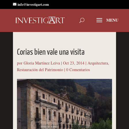
info@investigart.com
Corias bien vale una visita
por
Gloria Martínez Leiva
|
Oct 23, 2014
|
Arquitectura
,
Restauración del Patrimonio
|
0 Comentarios