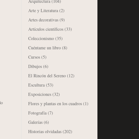
Arquitectura
(104)
Arte y Literatura
(2)
Artes decorativas
(9)
Artículos científicos
(33)
Coleccionismo
(35)
Cuéntame un libro
(8)
Cursos
(5)
Dibujos
(6)
El Rincón del Sereno
(12)
Escultura
(53)
Exposiciones
(32)
do
Flores y plantas en los cuadros
(1)
Fotografía
(7)
Galerías
(6)
Historias olvidadas
(202)