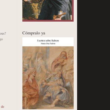
Cómpralo ya
ous?
go
 de