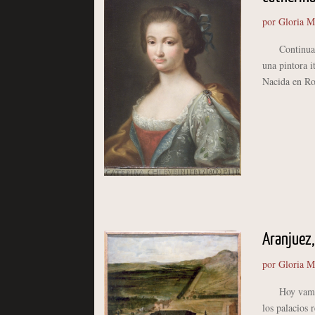
por
Gloria M
Continuamos 
una pintora i
Nacida en Ro
Aranjuez,
por
Gloria M
Hoy vamos a 
los palacios 