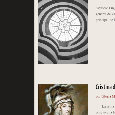
“Museo: Lugar
general de v
principal de 
Cristina 
por
Gloria M
La reina Cri
poseyó una fo