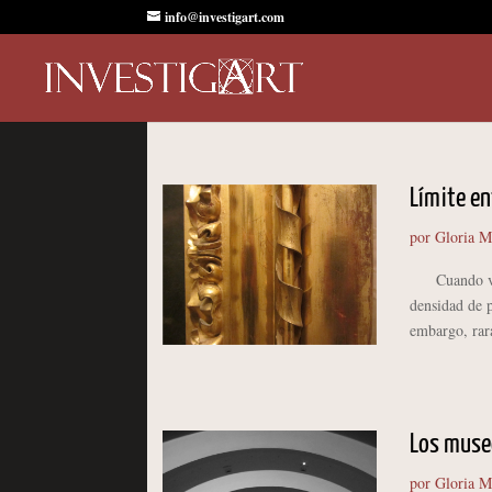
info@investigart.com
Límite ent
por
Gloria M
Cuando visit
densidad de p
embargo, rara
Los museo
por
Gloria M