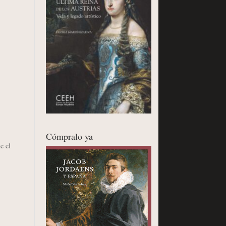
Cómpralo ya
e el