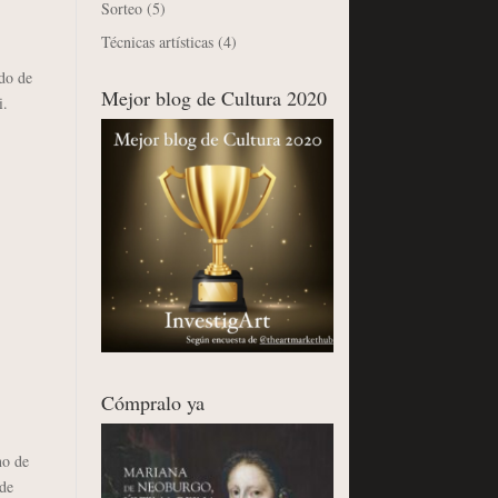
Sorteo
(5)
Técnicas artísticas
(4)
do de
Mejor blog de Cultura 2020
i.
Cómpralo ya
no de
 de