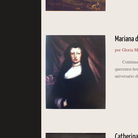
Mariana d
por
Gloria M
Continuamos 
queremos hom
aniversario d
Catherina