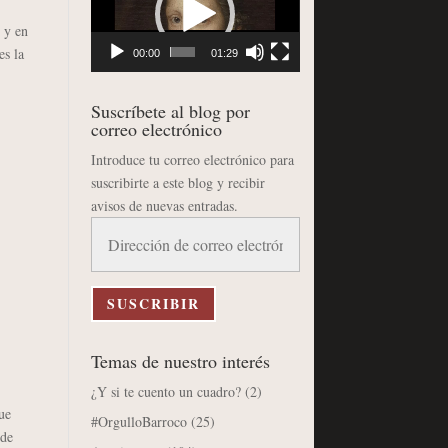
vídeo
 y en
s la
00:00
01:29
Suscríbete al blog por
correo electrónico
Introduce tu correo electrónico para
suscribirte a este blog y recibir
avisos de nuevas entradas.
Dirección
de
correo
electrónico
SUSCRIBIR
Temas de nuestro interés
¿Y si te cuento un cuadro?
(2)
ue
#OrgulloBarroco
(25)
 de