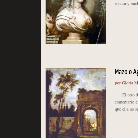
esposa y madre
Mazo o Ag
por
Gloria M
El otro día 
comentario en
que ella no s