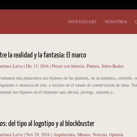
INVESTIGART
NOSOTROS
re la realidad y la fantasía: El marco
artínez Leiva
|
Dic 13, 2016
|
Piezas con historia
,
Pintura
,
Sitios Reales
amos una pinacoteca nos fijamos en las pinturas, en su temática, colorido, s
igmento o ausencia de éste, o incluso en el estado de conservación de éstas. Si
mente nos fijamos en el elemento que abraza, protege, sustenta y...
s: del tipo al logotipo y al blockbuster
artínez Leiva
|
Nov 29, 2016
|
Arquitectura
,
Museos
,
Noticias
,
Opinión