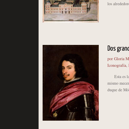
los alrededor
Dos grand
por
Gloria M
Iconografía
,
Esta es la h
mismo mecenas
duque de Mód