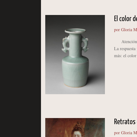
El color d
por
Gloria M
Atención, p
La respuesta 
más: el color
Retratos 
por
Gloria M