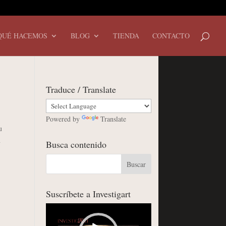
QUÉ HACEMOS
BLOG
TIENDA
CONTACTO
Traduce / Translate
Powered by
Translate
u
n
Busca contenido
Suscríbete a Investigart
Reproductor
de