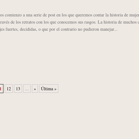
mienzo a una serie de post en los que queremos contar la historia de muje
través de los retratos con los que conocemos sus rasgos. La historia de muchos 
jes fuertes, decididas, o que por el contrario no pudieron manejar...
1
12
13
...
»
Última »