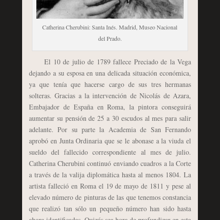
Catherina Cherubini: Santa Inés. Madrid, Museo Nacional
del Prado.
El 10 de julio de 1789 fallece Preciado de la Vega
dejando a su esposa en una delicada situación económica,
ya que tenía que hacerse cargo de sus tres hermanas
solteras. Gracias a la intervención de Nicolás de Azara,
Embajador de España en Roma, la pintora conseguirá
aumentar su pensión de 25 a 30 escudos al mes para salir
adelante. Por su parte la Academia de San Fernando
aprobó en Junta Ordinaria que se le abonase a la viuda el
sueldo del fallecido correspondiente al mes de julio.
Catherina Cherubini continuó enviando cuadros a la Corte
a través de la valija diplomática hasta al menos 1804. La
artista falleció en Roma el 19 de mayo de 1811 y pese al
elevado número de pinturas de las que tenemos constancia
que realizó tan sólo un pequeño número han sido hasta
ahora identificadas. Quizás sea hora de profundizar en esta