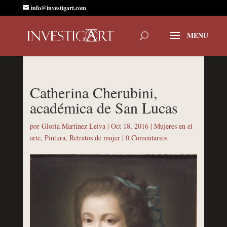
info@investigart.com
Catherina Cherubini,
académica de San Lucas
por
Gloria Martínez Leiva
|
Oct 18, 2016
|
Mujeres en el
arte
,
Pintura
,
Retratos de mujer
|
0 Comentarios