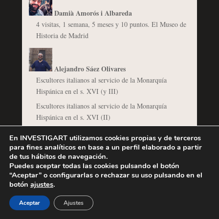
Damià Amorós i Albareda
4 visitas, 1 semana, 5 meses y 10 puntos. El Museo de
Historia de Madrid
Alejandro Sáez Olivares
Escultores italianos al servicio de la Monarquía
Hispánica en el s. XVI (y III)
Escultores italianos al servicio de la Monarquía
Hispánica en el s. XVI (II)
En INVESTIGART utilizamos cookies propias y de terceros
para fines analíticos en base a un perfil elaborado a partir
Begoña Mosquera García
de tus hábitos de navegación.
Un paseo por la naturaleza
Puedes aceptar todas las cookies pulsando el botón
“Aceptar” o configurarlas o rechazar su uso pulsando en el
Una de libros, vídeos y fotografía
botón
ajustes
.
Aceptar
Ajustes
berninirocks