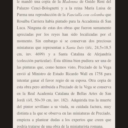
le mandó una copia de la
Madonna
de Guido Reni del
Palazzo Cenci-Bolognetti y a la reina María Luisa de
Parma una reproducción de la
Fanciulla con colomba
que
Rosalba Carriera había pintado para la Accademia di San
Luca. Ninguna de estas dos obras que fueron sumamente
apreciadas por los reyes han sido localizadas por el
momento. Sin embargo si se conservan dos preciosas
miniaturas que representan a
Santa Inés
(ó/c, 24,5×18,5
cm, inv. 4699) y a Santa Catalina de Alejandría
(colección particular). Ésta última bien pudiera ser una de
las pinturas que, como hemos visto, Preciado de la Vega
envió al Ministro de Estado Ricardo Wall en 1758 para
intentar ganar el favor regio de su esposa. Otra copia de
esta obra pero atribuida a Preciado de la Vega se conserva
en la Real Academia Catalana de Bellas Artes de San
Jordi (ó/l, 50×39 cm, inv. 182)
. Adquirida tras la muerte
del pintor sevillano a su viuda, su cuidada factura, muy
distinta a la que se observa en las miniaturas de Preciado,
empieza a plantear dudas a los expertos que creen que
podría tratarse de una obra de la miniaturista romana.