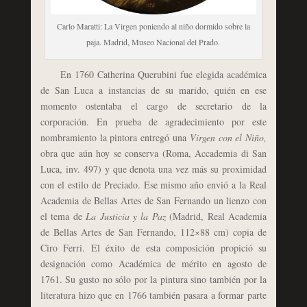
Carlo Maratti: La Virgen poniendo al niño dormido sobre la
paja. Madrid, Museo Nacional del Prado.
En 1760 Catherina Querubini fue elegida académica
de San Luca a instancias de su marido, quién en ese
momento ostentaba el cargo de secretario de la
corporación. En prueba de agradecimiento por este
nombramiento la pintora entregó una
Virgen con el Niño,
obra que aún hoy se conserva (Roma, Accademia di San
Luca, inv. 497) y que denota una vez más su proximidad
con el estilo de Preciado. Ese mismo año envió a la Real
Academia de Bellas Artes de San Fernando un lienzo con
el tema de
La Justicia y la Paz
(Madrid, Real Academia
de Bellas Artes de San Fernando, 112×88 cm) copia de
Ciro Ferri. El éxito de esta composición propició su
designación como Académica de mérito en agosto de
1761. Su gusto no sólo por la pintura sino también por la
literatura hizo que en 1766 también pasara a formar parte