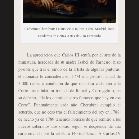
Catherina Cherubini: La Justicia y la Paz, 1760. Madrid, Real
Academia de Bellas Artes de San Fernando.
La apreciación que Carlos III sentía por el arte de la
miniatura, heredada de su madre Isabel de Farnesio, hizo
posible que tras el envió de la artista de algunas pinturas,
el monarca le concediera en 1774 una pensión anual de
3.000 reales a condición de que mandara cada año a la
Corte una miniatura tomada de Rafael y Correggio o, en
su defecto, “de los demás cuadros famosos que hay en esa
Corte”. Puntualmente cada año Cherubini cumplió el
acuerdo, que no cesó tras el fallecimiento del rey en 1788;
de hecho ya en 1789 tenemos noticias de que remitió a los
nuevos soberanos dos obras, según se desprende de una
carta enviada por la artista a Floridablanca. A Carlos IV