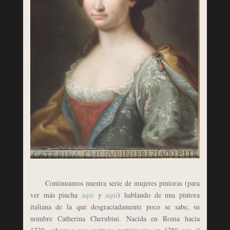
Continuamos nuestra serie de mujeres pintoras (para
ver más pincha
aquí
y
aquí
) hablando de una pintora
italiana de la que desgraciadamente poco se sabe, su
nombre
Catherina Cherubini. Nacida en Roma hacia