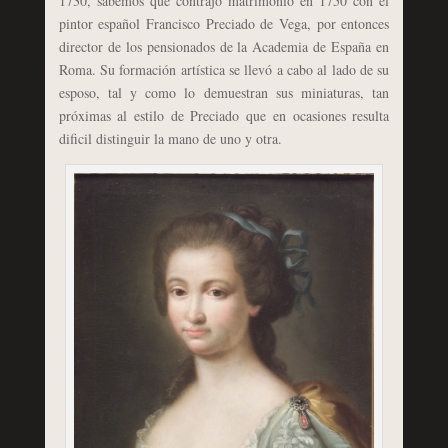
1730, sabemos que contrajo matrimonio en 1750 con el
pintor español Francisco Preciado de Vega, por entonces
director de los pensionados de la Academia de España en
Roma. Su formación artística se llevó a cabo al lado de su
esposo, tal y como lo demuestran sus miniaturas, tan
próximas al estilo de Preciado que en ocasiones resulta
dificil distinguir la mano de uno y otra.