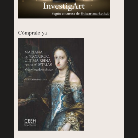
Cómpralo ya