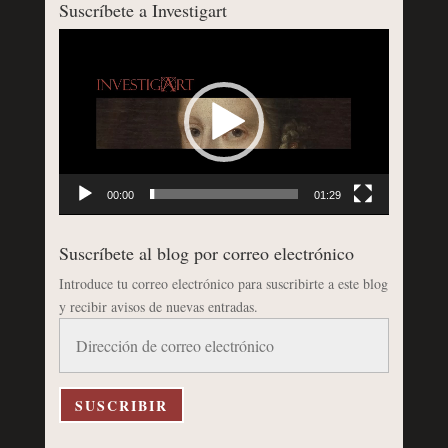
Suscríbete a Investigart
Reproductor
de
vídeo
00:00
01:29
Suscríbete al blog por correo electrónico
Introduce tu correo electrónico para suscribirte a este blog
y recibir avisos de nuevas entradas.
Dirección
de
correo
electrónico
SUSCRIBIR