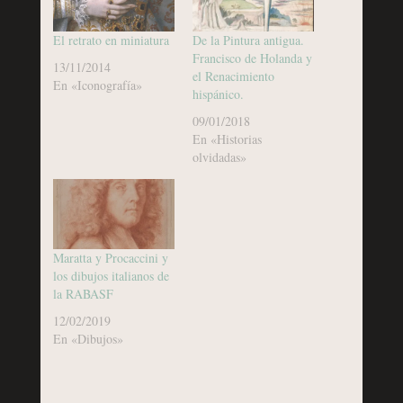
El retrato en miniatura
De la Pintura antigua.
Francisco de Holanda y
13/11/2014
el Renacimiento
En «Iconografía»
hispánico.
09/01/2018
En «Historias
olvidadas»
Maratta y Procaccini y
los dibujos italianos de
la RABASF
12/02/2019
En «Dibujos»