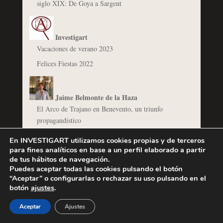
siglo XIX: De Goya a Sargent
Investigart
Vacaciones de verano 2023
Felices Fiestas 2022
Jaime Belmonte de la Haza
El Arco de Trajano en Benevento, un triunfo
propagandístico
En INVESTIGART utilizamos cookies propias y de terceros
para fines analíticos en base a un perfil elaborado a partir
Javier Jordán de Urríes
de tus hábitos de navegación.
Las vistas de puertos de España: Mariano Sánchez
Puedes aceptar todas las cookies pulsando el botón
copista de Vernet
“Aceptar” o configurarlas o rechazar su uso pulsando en el
botón
ajustes
.
Goya en Palacio. La exposición conmemorativa del
bicentenario (1746-1946)
Aceptar
Ajustes