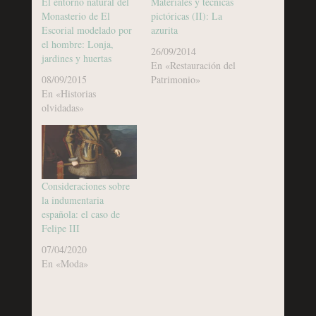
El entorno natural del
Materiales y técnicas
Monasterio de El
pictóricas (II): La
Escorial modelado por
azurita
el hombre: Lonja,
26/09/2014
jardines y huertas
En «Restauración del
08/09/2015
Patrimonio»
En «Historias
olvidadas»
Consideraciones sobre
la indumentaria
española: el caso de
Felipe III
07/04/2020
En «Moda»