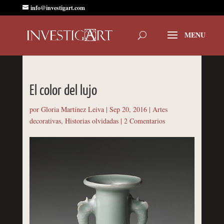
info@investigart.com
El color del lujo
por
Gloria Martínez Leiva
|
Sep 20, 2016
|
Artes
decorativas
,
Historias olvidadas
|
2 Comentarios