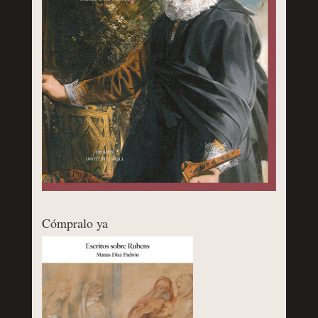
Cómpralo ya