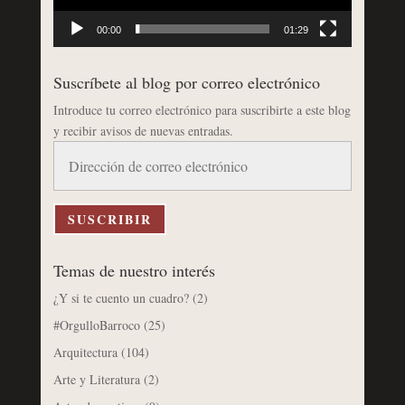
00:00
01:29
Suscríbete al blog por correo electrónico
Introduce tu correo electrónico para suscribirte a este blog
y recibir avisos de nuevas entradas.
Dirección
de
correo
electrónico
SUSCRIBIR
Temas de nuestro interés
¿Y si te cuento un cuadro?
(2)
#OrgulloBarroco
(25)
Arquitectura
(104)
Arte y Literatura
(2)