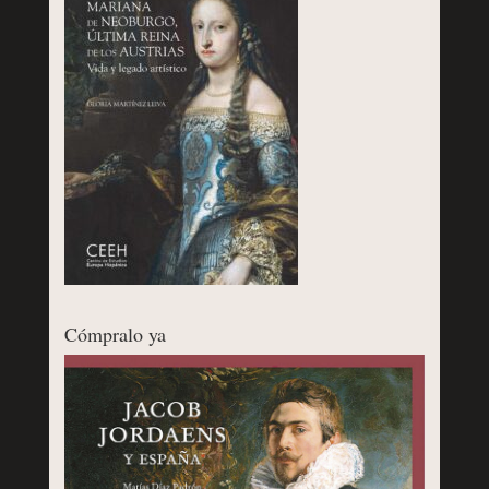
Cómpralo ya