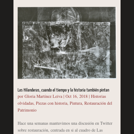
Las Hilanderas, cuando el tiempo y la historia también pintan
por
Gloria Martínez Leiva
|
Oct 16, 2018
|
Historias
olvidadas
,
Piezas con historia
,
Pintura
,
Restauración del
Patrimonio
Hace una semanas mantuvimos una discusión en Twitter
sobre restauración, centrada en si al cuadro de Las