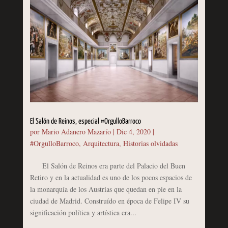
El Salón de Reinos, especial #OrgulloBarroco
por
Mario Adanero Mazarío
|
Dic 4, 2020
|
#OrgulloBarroco
,
Arquitectura
,
Historias olvidadas
El Salón de Reinos era parte del Palacio del Buen
Retiro y en la actualidad es uno de los pocos espacios de
la monarquía de los Austrias que quedan en pie en la
ciudad de Madrid. Construído en época de Felipe IV su
significación política y artística era...