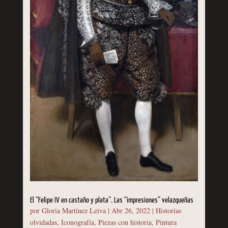
El “Felipe IV en castaño y plata”. Las “impresiones” velazqueñas
por
Gloria Martínez Leiva
|
Abr 26, 2022
|
Historias
olvidadas
,
Iconografía
,
Piezas con historia
,
Pintura