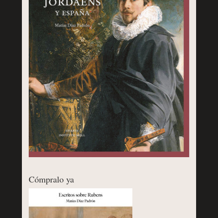
Cómpralo ya