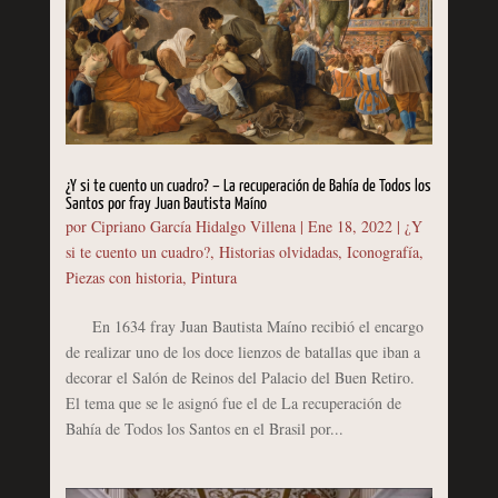
¿Y si te cuento un cuadro? – La recuperación de Bahía de Todos los
Santos por fray Juan Bautista Maíno
por
Cipriano García Hidalgo Villena
|
Ene 18, 2022
|
¿Y
si te cuento un cuadro?
,
Historias olvidadas
,
Iconografía
,
Piezas con historia
,
Pintura
En 1634 fray Juan Bautista Maíno recibió el encargo
de realizar uno de los doce lienzos de batallas que iban a
decorar el Salón de Reinos del Palacio del Buen Retiro.
El tema que se le asignó fue el de La recuperación de
Bahía de Todos los Santos en el Brasil por...