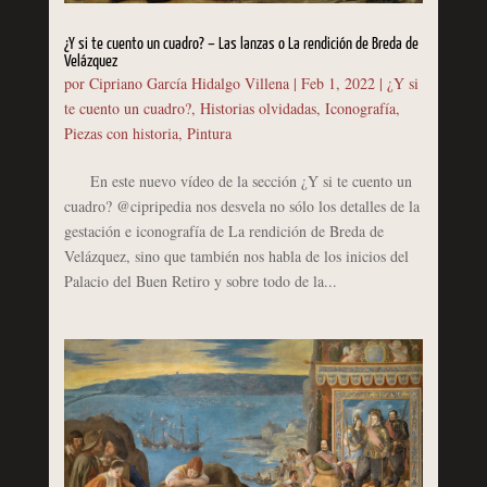
¿Y si te cuento un cuadro? – Las lanzas o La rendición de Breda de
Velázquez
por
Cipriano García Hidalgo Villena
|
Feb 1, 2022
|
¿Y si
te cuento un cuadro?
,
Historias olvidadas
,
Iconografía
,
Piezas con historia
,
Pintura
En este nuevo vídeo de la sección ¿Y si te cuento un
cuadro? @cipripedia nos desvela no sólo los detalles de la
gestación e iconografía de La rendición de Breda de
Velázquez, sino que también nos habla de los inicios del
Palacio del Buen Retiro y sobre todo de la...