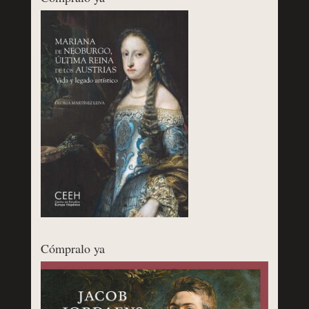
Cómpralo ya