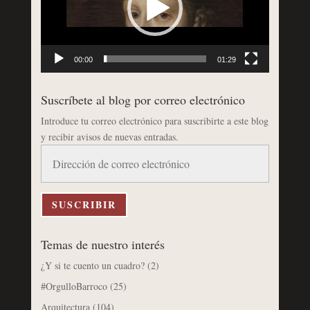
00:00
01:29
Suscríbete al blog por correo electrónico
Introduce tu correo electrónico para suscribirte a este blog
y recibir avisos de nuevas entradas.
Dirección
de
correo
electrónico
SUSCRIBIR
Temas de nuestro interés
¿Y si te cuento un cuadro?
(2)
#OrgulloBarroco
(25)
Arquitectura
(104)