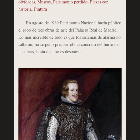
olvidadas
,
Museos
,
Patrimonio perdido
,
Piezas con
historia
,
Pintura
En agosto de 1989 Patrimonio Nacional hacía público
el robo de tres obras de arte del Palacio Real de Madrid.
Lo más increible de todo es que los sistemas de alarma no
saltaron, no se pudo precisar el día concreto del hurto de
las obras, hasta dos meses después...