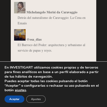
Michelangelo Merisi da Caravaggio
Detrás del naturalismo de Caravaggio: La Cena en
Emaús
@osa_dias
El Barroco del Poder: arquitectura y urbanismo al
servicio de papas y reyes.
En INVESTIGART utilizamos cookies propias y de terceros
para fines analíticos en base a un perfil elaborado a partir
de tus hábitos de navegación.
Puedes aceptar todas las cookies pulsando el botón
Síguenos
“Aceptar” o configurarlas o rechazar su uso pulsando en el
Facebook
YouTube
Instagram
Bluesky
botón
ajustes
.
Aceptar
Ajustes