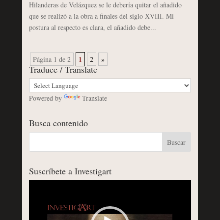
Hilanderas de Velázquez se le debería quitar el añadido
que se realizó a la obra a finales del siglo XVIII. Mi
postura al respecto es clara, el añadido debe...
1
Página 1 de 2
2
»
Traduce / Translate
Powered by
Translate
Busca contenido
Suscríbete a Investigart
Reproductor
de
vídeo