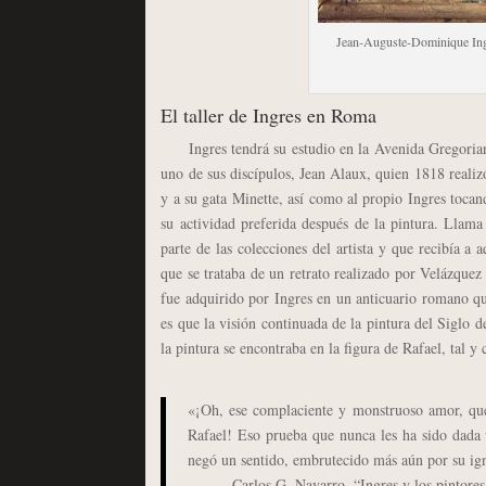
Jean-Auguste-Dominique In
El taller de Ingres en Roma
Ingres tendrá su estudio en la Avenida Gregoriana
uno de sus discípulos, Jean Alaux, quien 1818 realizó 
y a su gata Minette, así como al propio Ingres tocan
su actividad preferida después de la pintura. Llam
parte de las colecciones del artista y que recibía a 
que se trataba de un retrato realizado por Velázquez
fue adquirido por Ingres en un anticuario romano que
es que la visión continuada de la pintura del Siglo d
la pintura se encontraba en la figura de Rafael, tal 
«¡Oh, ese complaciente y monstruoso amor, qu
Rafael! Eso prueba que nunca les ha sido dada un
negó un sentido, embrutecido más aún por su igno
Carlos G. Navarro, “Ingres y los pintore