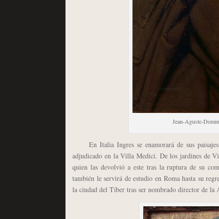
Jean-Aguste-Domin
En Italia Ingres se enamorará de sus paisajes y 
adjudicado en la Villa Medici. De los jardines de Vi
quien las devolvió a este tras la ruptura de su com
también le servirá de estudio en Roma hasta su regr
la ciudad del Tíber tras ser nombrado director de l