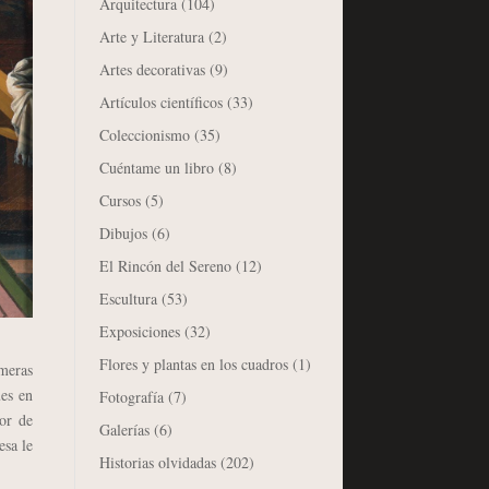
Arquitectura
(104)
Arte y Literatura
(2)
Artes decorativas
(9)
Artículos científicos
(33)
Coleccionismo
(35)
Cuéntame un libro
(8)
Cursos
(5)
Dibujos
(6)
El Rincón del Sereno
(12)
Escultura
(53)
Exposiciones
(32)
Flores y plantas en los cuadros
(1)
meras
ues en
Fotografía
(7)
or de
Galerías
(6)
esa le
Historias olvidadas
(202)