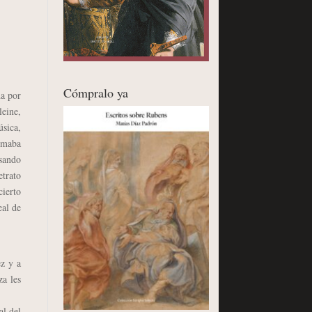
Cómpralo ya
a por
leine,
úsica,
ormaba
nsando
etrato
cierto
eal de
z y a
za les
al del