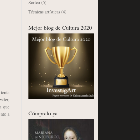
Sorteo
(5)
Técnicas artísticas
(4)
Mejor blog de Cultura 2020
tenía
stier,
da que
Cómpralo ya
ente a