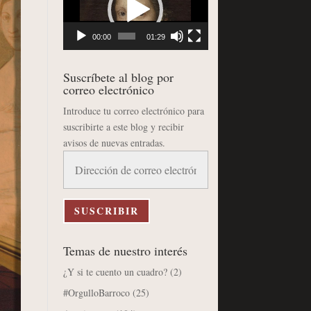
vídeo
00:00
01:29
Suscríbete al blog por
correo electrónico
Introduce tu correo electrónico para
suscribirte a este blog y recibir
avisos de nuevas entradas.
Dirección
de
correo
electrónico
SUSCRIBIR
Temas de nuestro interés
¿Y si te cuento un cuadro?
(2)
#OrgulloBarroco
(25)