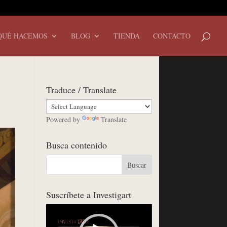
QUÉ HACEMOS
BLOG
TIENDA
CONTACTO
Traduce / Translate
Powered by
Translate
Busca contenido
Suscríbete a Investigart
Reproductor
de