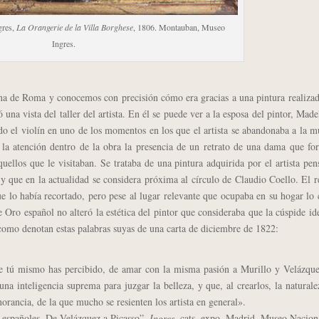
gres,
La Orangerie de la Villa Borghese
, 1806. Montauban, Museo
Ingres.
 de Roma y conocemos con precisión cómo era gracias a una pintura realizad
una vista del taller del artista. En él se puede ver a la esposa del pintor, Made
do el violín en uno de los momentos en los que el artista se abandonaba a la m
a la atención dentro de la obra la presencia de un retrato de una dama que f
aquellos que le visitaban. Se trataba de una pintura adquirida por el artista pe
 y que en la actualidad se considera próxima al círculo de Claudio Coello. El r
 lo había recortado, pero pese al lugar relevante que ocupaba en su hogar lo 
e Oro español no alteró la estética del pintor que consideraba que la cúspide id
y como denotan estas palabras suyas de una carta de diciembre de 1822:
e tú mismo has percibido, de amar con la misma pasión a Murillo y Velázque
a inteligencia suprema para juzgar la belleza, y que, al crearlos, la naturale
rancia, de la que mucho se resienten los artista en general».
s españoles. De Velázquez a Picasso”,
Ingres
, cats, expo, Madrid, Museo Nacion