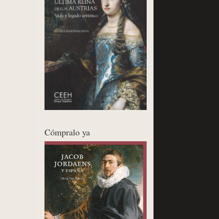
Cómpralo ya