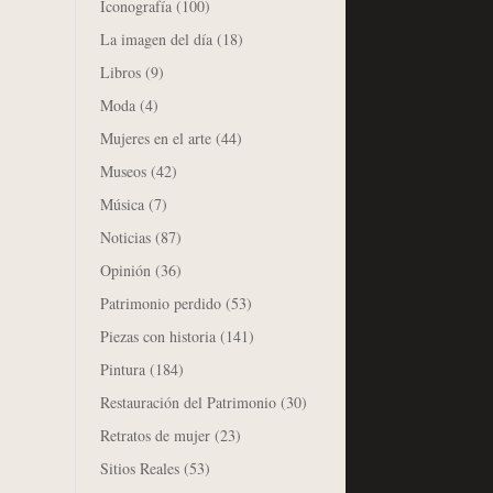
Iconografía
(100)
La imagen del día
(18)
Libros
(9)
Moda
(4)
Mujeres en el arte
(44)
Museos
(42)
Música
(7)
Noticias
(87)
Opinión
(36)
Patrimonio perdido
(53)
Piezas con historia
(141)
Pintura
(184)
Restauración del Patrimonio
(30)
Retratos de mujer
(23)
Sitios Reales
(53)