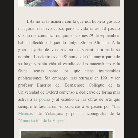
Esta no es la manera con la que nos hubiera gustado
inaugurar el nuevo curso, pero la vida es así. El pasado
sábado me comunicaron que, el viernes 29 de septiembre,
había fallecido mi querido amigo Simon Altmann. A la
gran mayoría de vosotros no os sonará para nada su
nombre. Lo cierto es que Simon dedicó la mayor parte de
su larga y sabia vida al estudio de las matemáticas y la
física, temas sobre los que tiene inumerables
publicaciones. Sin embargo, tras retirarse en 1991 y ser
profesor Emerito del Bransenose Collegue de la
Universidad de Oxford comenzó a dedicarse de forma más
activa a la
poesia
y al estudio de las obras de arte que
siempre le fascinaron, en concreto a su pasión por
“Las
Meninas”
de Velázquez y por la iconografía de la
“Anunciación de la Virgen”.