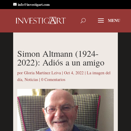
info@investigart.com
Simon Altmann (1924-
2022): Adiós a un amigo
por
Gloria Martínez Leiva
|
Oct 4, 2022
|
La imagen del
día
,
Noticias
|
0 Comentarios