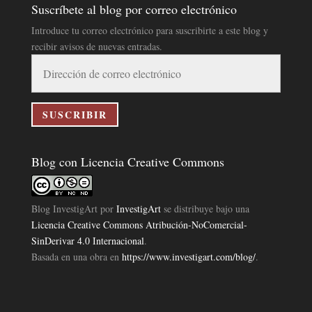
Suscríbete al blog por correo electrónico
Introduce tu correo electrónico para suscribirte a este blog y
recibir avisos de nuevas entradas.
Dirección
de
correo
electrónico
SUSCRIBIR
Blog con Licencia Creative Commons
Blog InvestigArt
por
InvestigArt
se distribuye bajo una
Licencia Creative Commons Atribución-NoComercial-
SinDerivar 4.0 Internacional
.
Basada en una obra en
https://www.investigart.com/blog/
.