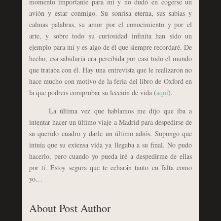
momento importante para mí y no dudó en cogerse un
avión y estar conmigo. Su sonrisa eterna, sus sabias y
calmas palabras, su amor por el conocimiento y por el
arte, y sobre todo su curiosidad infinita han sido un
ejemplo para mí y es algo de él que siempre recordaré. De
hecho, esa sabiduría era percibida por casi todo el mundo
que trataba con él. Hay una entrevista que le realizaron no
hace mucho con motivo de la feria del libro de Oxford en
la que podreis comprobar su lección de vida (
aquí
).
La última vez que hablamos me dijo que iba a
intentar hacer un último viaje a Madrid para despedirse de
su querido cuadro y darle un último adiós. Supongo que
intuía que su extensa vida ya llegaba a su final. No pudo
hacerlo, pero cuando yo pueda iré a despedirme de ellas
por tí. Estoy segura que te echarán tanto en falta como
yo…
About Post Author