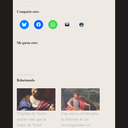
Comparte esto:
Me gusta esto:
Relacionado
Virginia da Vezzo,
Una nueva revista para
mucho más que la
la difusión de las
mujer de Vouet
investigaciones en