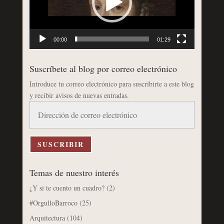
00:00
01:29
Suscríbete al blog por correo electrónico
Introduce tu correo electrónico para suscribirte a este blog
y recibir avisos de nuevas entradas.
Dirección
de
correo
electrónico
SUSCRIBIR
Temas de nuestro interés
¿Y si te cuento un cuadro?
(2)
#OrgulloBarroco
(25)
Arquitectura
(104)