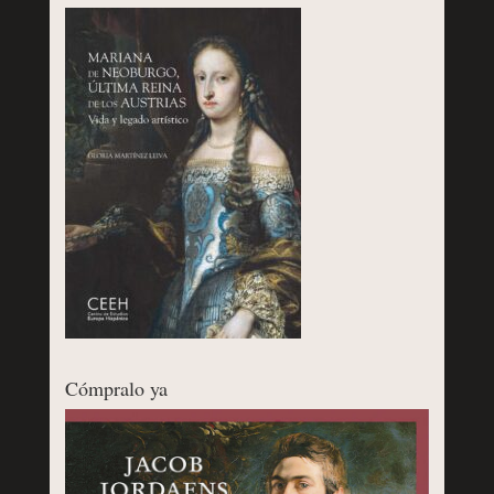
Cómpralo ya