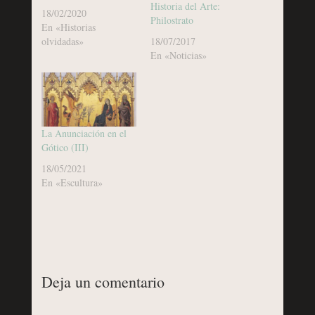
Historia del Arte:
18/02/2020
Philostrato
En «Historias
olvidadas»
18/07/2017
En «Noticias»
La Anunciación en el
Gótico (III)
18/05/2021
En «Escultura»
Deja un comentario