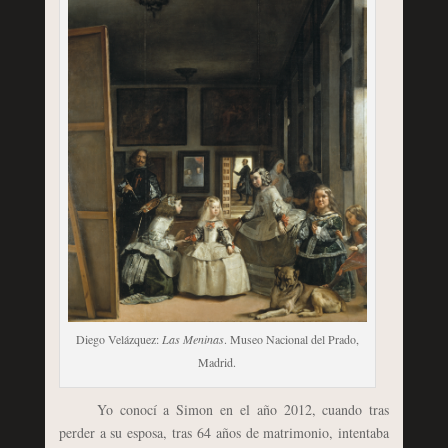
Diego Velázquez:
Las Meninas
. Museo Nacional del Prado,
Madrid.
Yo conocí a Simon en el año 2012, cuando tras
perder a su esposa, tras 64 años de matrimonio, intentaba