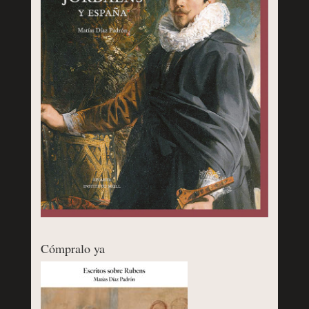
Cómpralo ya