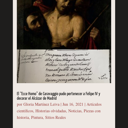
El “Ecce Homo” de Caravaggio pudo pertenecer a Felipe IV y
decorar el Alcázar de Madrid
por
Gloria Martínez Leiva
|
Jun 16, 2021
|
Artículos
científicos
,
Historias olvidadas
,
Noticias
,
Piezas con
historia
,
Pintura
,
Sitios Reales