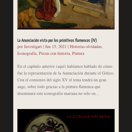
La Anunciación vista por los primitivos flamencos (IV)
por
Investigart
|
Jun 15, 2021
|
Historias olvidadas
,
Iconografía
,
Piezas con historia
,
Pintura
En el capítulo anterior (aquí) habíamos hablado de cómo
fue la representación de la Anunciación durante el Gótico.
Con el comienzo del siglo XV el tema tendrá un gran
auge, sobre todo gracias a la pintura flamenca que
diseminará esta iconografía mariana no sólo en...