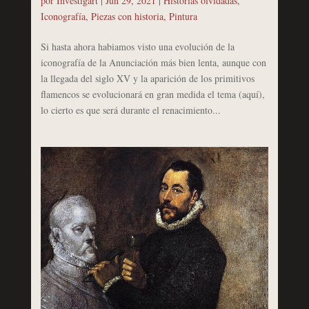
por
Investigart
|
Jun 29, 2021
|
Historias olvidadas
,
Iconografía
,
Piezas con historia
,
Pintura
Si hasta ahora habiamos visto una evolución de la
iconografía de la Anunciación más bien lenta, aunque con
la llegada del siglo XV y la aparición de los primitivos
flamencos se evolucionará en gran medida el tema (aquí),
lo cierto es que será durante el renacimiento...