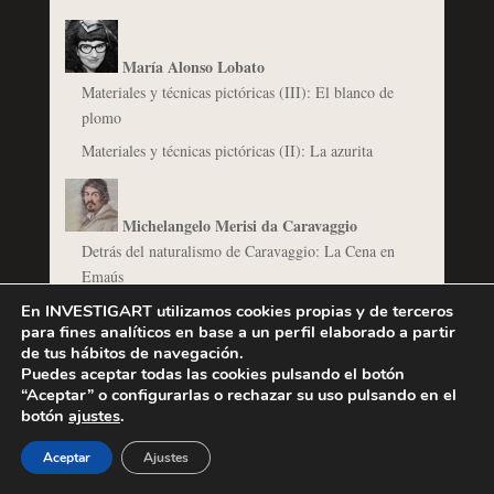
María Alonso Lobato
Materiales y técnicas pictóricas (III): El blanco de
plomo
Materiales y técnicas pictóricas (II): La azurita
Michelangelo Merisi da Caravaggio
Detrás del naturalismo de Caravaggio: La Cena en
Emaús
En INVESTIGART utilizamos cookies propias y de terceros
para fines analíticos en base a un perfil elaborado a partir
@osa_dias
de tus hábitos de navegación.
Puedes aceptar todas las cookies pulsando el botón
El Barroco del Poder: arquitectura y urbanismo al
“Aceptar” o configurarlas o rechazar su uso pulsando en el
servicio de papas y reyes.
botón
ajustes
.
Aceptar
Ajustes