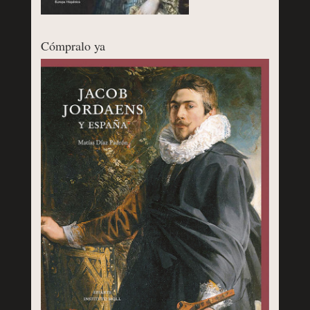
Cómpralo ya