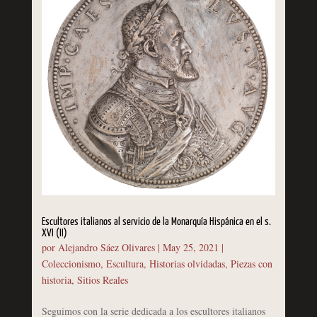
Escultores italianos al servicio de la Monarquía Hispánica en el s.
XVI (II)
por
Alejandro Sáez Olivares
|
May 25, 2021
|
Coleccionismo
,
Escultura
,
Historias olvidadas
,
Piezas con
historia
,
Sitios Reales
Seguimos con la serie dedicada a los escultores italianos