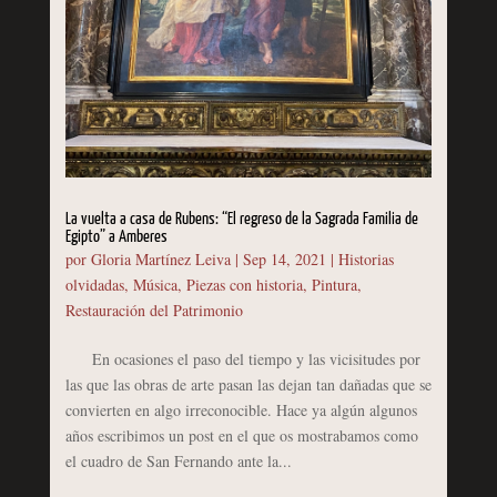
La vuelta a casa de Rubens: “El regreso de la Sagrada Familia de
Egipto” a Amberes
por
Gloria Martínez Leiva
|
Sep 14, 2021
|
Historias
olvidadas
,
Música
,
Piezas con historia
,
Pintura
,
Restauración del Patrimonio
En ocasiones el paso del tiempo y las vicisitudes por
las que las obras de arte pasan las dejan tan dañadas que se
convierten en algo irreconocible. Hace ya algún algunos
años escribimos un post en el que os mostrabamos como
el cuadro de San Fernando ante la...