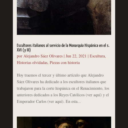
Escultores italianos al servicio de la Monarquía Hispánica en el s.
XVI (y III)
por
Alejandro Sáez Olivares
|
Jun 22, 2021
|
Escultura
,
Historias olvidadas
,
Piezas con historia
Hoy traemos el tercer y último artículo que Alejandro
Sáez Olivares ha dedicado a los escultores italianos que
trabajaron para la corte hispánica en el Renacimiento, los
anteriores dedicados a los Reyes Católicos (ver aquí) y el
Emperador Carlos (ver aquí). En esta...