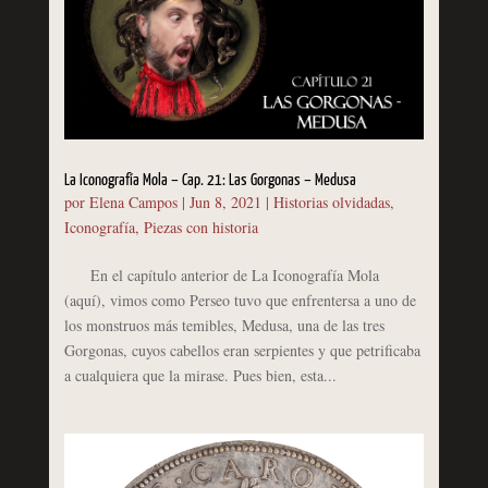
La Iconografía Mola – Cap. 21: Las Gorgonas – Medusa
por
Elena Campos
|
Jun 8, 2021
|
Historias olvidadas
,
Iconografía
,
Piezas con historia
En el capítulo anterior de La Iconografía Mola
(aquí), vimos como Perseo tuvo que enfrentersa a uno de
los monstruos más temibles, Medusa, una de las tres
Gorgonas, cuyos cabellos eran serpientes y que petrificaba
a cualquiera que la mirase. Pues bien, esta...