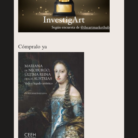
Cómpralo ya