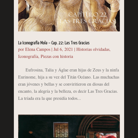
La Iconografía Mola – Cap. 22: Las Tres Gracias
por
Elena Campos
|
Jul 6, 2021
|
Historias olvidadas
,
Iconografía
,
Piezas con historia
Eufrosina, Talia y Áglae eran hijas de Zeus y la ninfa
Eurinome, hija a su vez del Titán Océano. Las muchachas
eran jóvenes y bellas y se conviritieron en diosas del
encanto, la alegría y la belleza, es decir Las Tres Gracias.
La tríada era la que presidía todos...