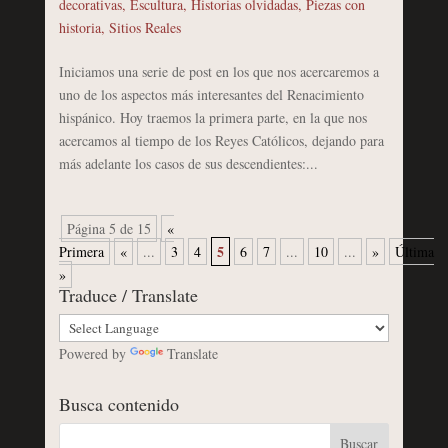
decorativas
,
Escultura
,
Historias olvidadas
,
Piezas con
historia
,
Sitios Reales
Iniciamos una serie de post en los que nos acercaremos a
uno de los aspectos más interesantes del Renacimiento
hispánico. Hoy traemos la primera parte, en la que nos
acercamos al tiempo de los Reyes Católicos, dejando para
más adelante los casos de sus descendientes:...
Página 5 de 15
«
5
Primera
«
...
3
4
6
7
...
10
...
»
Última
»
Traduce / Translate
Powered by
Translate
Busca contenido