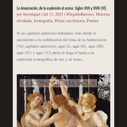
La Anunciación, de la explosión al ocaso. Siglos XVII y XVIII (VI)
por
Investigart
|
Jul 13, 2021
|
#OrgulloBarroco
,
Historias
olvidadas
,
Iconografía
,
Piezas con historia
,
Pintura
Si en capítulos anteriores habíamos visto desde el
nacimiento a la codificación del tema de la Anunciación
[Ver capítulos anteriores; aquí (I), aquí (II), aquí (III),
aquí (IV) y aquí (V)] ahora le llega el turno a la
explosión iconográfica de éste y al ocaso,...