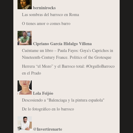
berninirocks
Las sombras del barroco en Roma
O tienes amor o comes barro
Cipriano García Hidalgo Villena
Cuéntame un libro – Paula Fayos: Goya’s Caprichos in
Nineteenth-Century France. Politics of the Grotesque
Herrera “el Mozo” y el Barroco total: #OrgulloBarroco
en el Prado
Lola Feijóo
Descosiendo a "Balenciaga y la pintura española"
De lo fotográfico en lo barroco
@Invertirenarte