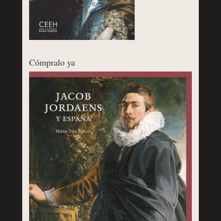
Cómpralo ya