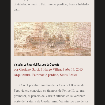
olvidadas, o nuestro Patrimonio perdido; hemos hablado
de...
Valsaín: La Casa del Bosque de Segovia
por
Cipriano García Hidalgo Villena
|
Abr 13, 2015
|
Arquitectura
,
Patrimonio perdido
,
Sitios Reales
Con el peculiar nombre de la Casa del Bosque de
Segovia era conocido en tiempos de Felipe II, su gran
promotor, el palacio de Valsaín situado en la vertiente
norte de la sierra de Guadarrama. Valsaín fue uno de los