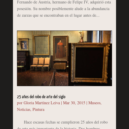
Fernando de Austria, hermano de Felipe IV, adquirió esta
posesión. Su nombre posiblemente alude a la abundancia
de zarzas que se encontraban en el lugar antes de...
25 años del robo de arte del siglo
por
Gloria Martínez Leiva
|
Mar 30, 2015
|
Museos
,
Noticias
,
Pintura
Hace escasas fechas se cumplieron 25 años del robo
de arte más importante de la historia. Dos hombres,