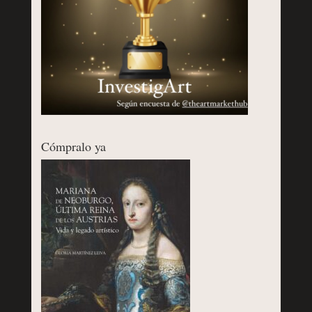
Cómpralo ya