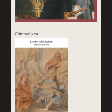
Cómpralo ya