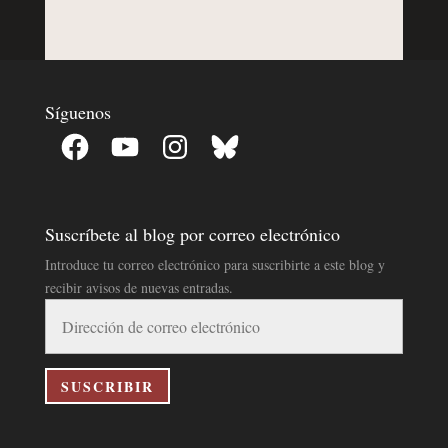
Síguenos
Facebook
YouTube
Instagram
Bluesky
Suscríbete al blog por correo electrónico
Introduce tu correo electrónico para suscribirte a este blog y
recibir avisos de nuevas entradas.
Dirección
de
correo
electrónico
SUSCRIBIR