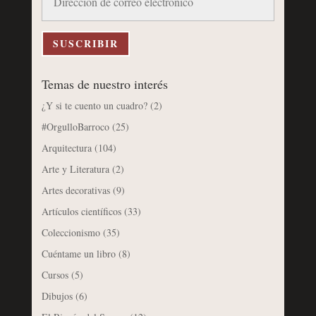
de
correo
electrónico
SUSCRIBIR
Temas de nuestro interés
¿Y si te cuento un cuadro?
(2)
#OrgulloBarroco
(25)
Arquitectura
(104)
Arte y Literatura
(2)
Artes decorativas
(9)
Artículos científicos
(33)
Coleccionismo
(35)
Cuéntame un libro
(8)
Cursos
(5)
Dibujos
(6)