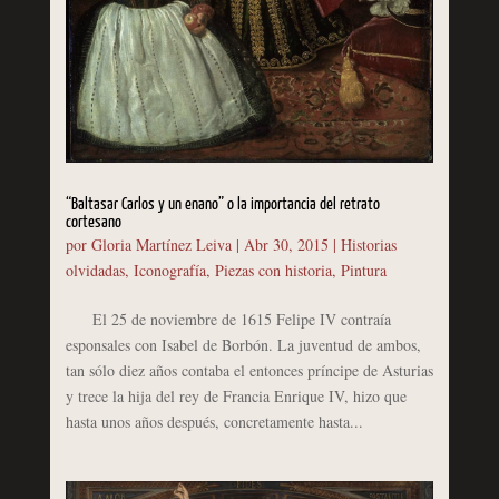
“Baltasar Carlos y un enano” o la importancia del retrato
cortesano
por
Gloria Martínez Leiva
|
Abr 30, 2015
|
Historias
olvidadas
,
Iconografía
,
Piezas con historia
,
Pintura
El 25 de noviembre de 1615 Felipe IV contraía
esponsales con Isabel de Borbón. La juventud de ambos,
tan sólo diez años contaba el entonces príncipe de Asturias
y trece la hija del rey de Francia Enrique IV, hizo que
hasta unos años después, concretamente hasta...