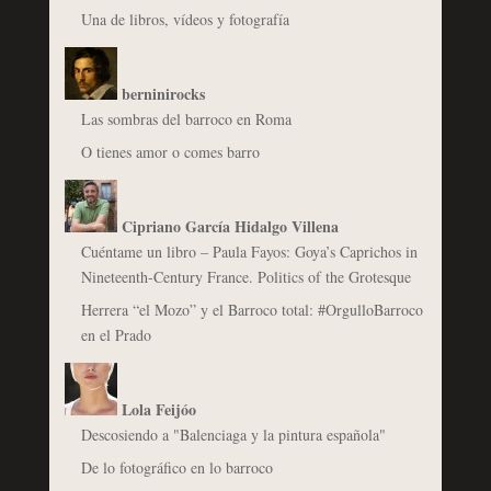
Una de libros, vídeos y fotografía
berninirocks
Las sombras del barroco en Roma
O tienes amor o comes barro
Cipriano García Hidalgo Villena
Cuéntame un libro – Paula Fayos: Goya’s Caprichos in
Nineteenth-Century France. Politics of the Grotesque
Herrera “el Mozo” y el Barroco total: #OrgulloBarroco
en el Prado
Lola Feijóo
Descosiendo a "Balenciaga y la pintura española"
De lo fotográfico en lo barroco