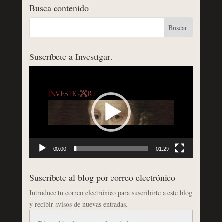
Busca contenido
Suscríbete a Investigart
Reproductor
de
vídeo
00:00
01:29
Suscríbete al blog por correo electrónico
Introduce tu correo electrónico para suscribirte a este blog
y recibir avisos de nuevas entradas.
Dirección