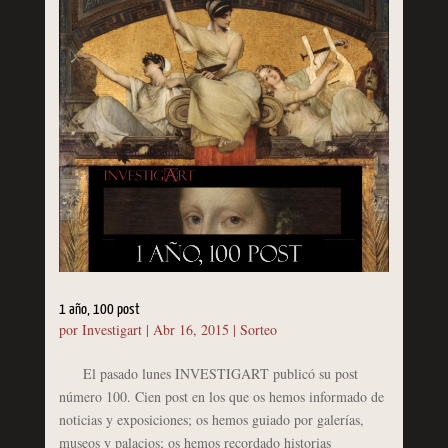
1 año, 100 post
por
Investigart
|
Abr 16, 2015
|
Sorteo
El pasado lunes INVESTIGART publicó su post
número 100. Cien post en los que os hemos informado de
noticias y exposiciones; os hemos guiado por galerías,
museos y palacios; os hemos recordado historias