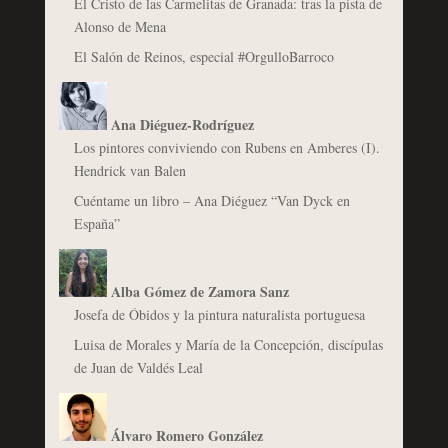
El Cristo de las Carmelitas de Granada: tras la pista de
Alonso de Mena
El Salón de Reinos, especial #OrgulloBarroco
Ana Diéguez-Rodríguez
Los pintores conviviendo con Rubens en Amberes (I).
Hendrick van Balen
Cuéntame un libro – Ana Diéguez “Van Dyck en
España”
Alba Gómez de Zamora Sanz
Josefa de Óbidos y la pintura naturalista portuguesa
Luisa de Morales y María de la Concepción, discípulas
de Juan de Valdés Leal
Álvaro Romero González