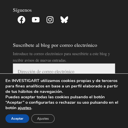
Síguenos
Facebook
YouTube
Instagram
Bluesky
Suscríbete al blog por correo electrónico
Introduce tu correo electrónico para suscribirte a este blog y
recibir avisos de nuevas entradas.
Dirección
de
correo
En INVESTIGART utilizamos cookies propias y de terceros
para fines analíticos en base a un perfil elaborado a partir
electrónico
SUSCRIBIR
de tus hábitos de navegación.
Puedes aceptar todas las cookies pulsando el botón
“Aceptar” o configurarlas o rechazar su uso pulsando en el
Blog con Licencia Creative Commons
botón
ajustes
.
Aceptar
Ajustes
Blog InvestigArt
por
InvestigArt
se distribuye bajo una