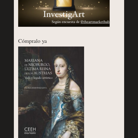
Cómpralo ya