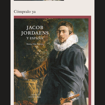
Cómpralo ya