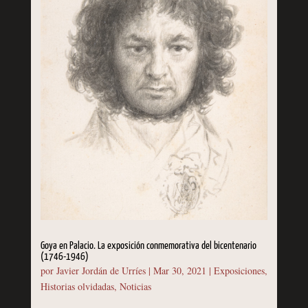
Goya en Palacio. La exposición conmemorativa del bicentenario
(1746-1946)
por
Javier Jordán de Urríes
|
Mar 30, 2021
|
Exposiciones
,
Historias olvidadas
,
Noticias