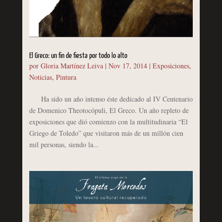
El Greco: un fin de fiesta por todo lo alto
por
Gloria Martínez Leiva
|
Nov 17, 2014
|
Exposiciones
,
Noticias
,
Pintura
Ha sido un año intenso éste dedicado al IV Centenario
de Domenico Theotocópuli, El Greco. Un año repleto de
exposiciones que dió comienzo con la multitudinaria “El
Griego de Toledo” que visitaron más de un millón cien
mil personas, siendo la...