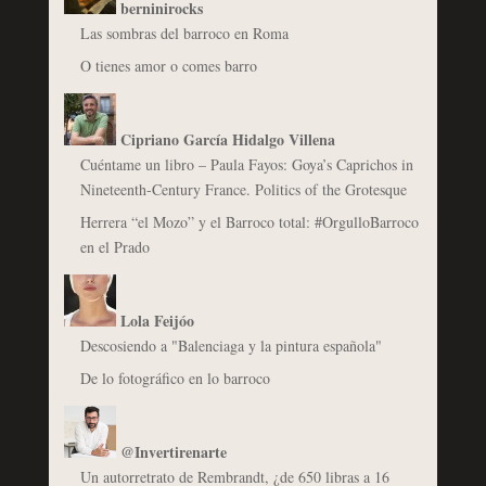
berninirocks
Las sombras del barroco en Roma
O tienes amor o comes barro
Cipriano García Hidalgo Villena
Cuéntame un libro – Paula Fayos: Goya’s Caprichos in
Nineteenth-Century France. Politics of the Grotesque
Herrera “el Mozo” y el Barroco total: #OrgulloBarroco
en el Prado
Lola Feijóo
Descosiendo a "Balenciaga y la pintura española"
De lo fotográfico en lo barroco
@Invertirenarte
Un autorretrato de Rembrandt, ¿de 650 libras a 16