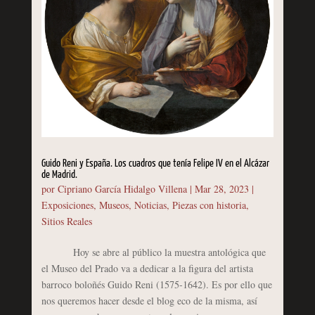
Guido Reni y España. Los cuadros que tenía Felipe IV en el Alcázar
de Madrid.
por
Cipriano García Hidalgo Villena
|
Mar 28, 2023
|
Exposiciones
,
Museos
,
Noticias
,
Piezas con historia
,
Sitios Reales
Hoy se abre al público la muestra antológica que
el Museo del Prado va a dedicar a la figura del artista
barroco boloñés Guido Reni (1575-1642). Es por ello que
nos queremos hacer desde el blog eco de la misma, así