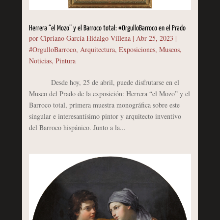
Herrera “el Mozo” y el Barroco total: #OrgulloBarroco en el Prado
por
Cipriano García Hidalgo Villena
|
Abr 25, 2023
|
#OrgulloBarroco
,
Arquitectura
,
Exposiciones
,
Museos
,
Noticias
,
Pintura
Desde hoy, 25 de abril, puede disfrutarse en el
Museo del Prado de la exposición: Herrera “el Mozo” y el
Barroco total, primera muestra monográfica sobre este
singular e interesantísimo pintor y arquitecto inventivo
del Barroco hispánico. Junto a la...