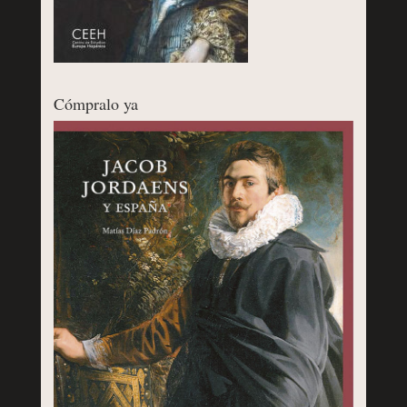
Cómpralo ya