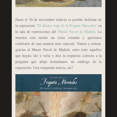
Hasta el 30 de noviembre todavía es posible disfrutar de
la exposición
“El último viaje de la Fragata Mercedes”
en
la sala de exposiciones del
Museo Naval de Madrid
. La
muestra está siendo un éxito rotundo y queremos
celebrarlo de una manera muy especial. Vamos a sortear,
gracias al Museo Naval de Madrid, entre todo aquellos
que hayáis ido a verla y deis la respuesta correcta a la
pregunta que abajo formulamos un catálogo de la
exposición. Una estupenda noticia, no?