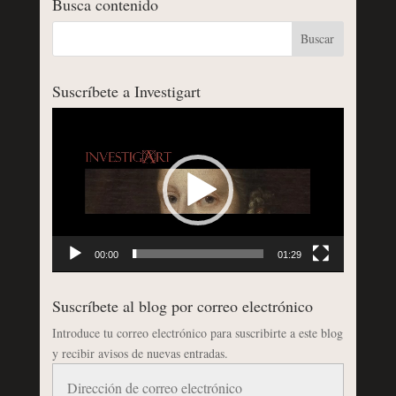
Busca contenido
Suscríbete a Investigart
Reproductor
de
vídeo
00:00
01:29
Suscríbete al blog por correo electrónico
Introduce tu correo electrónico para suscribirte a este blog
y recibir avisos de nuevas entradas.
Dirección
de