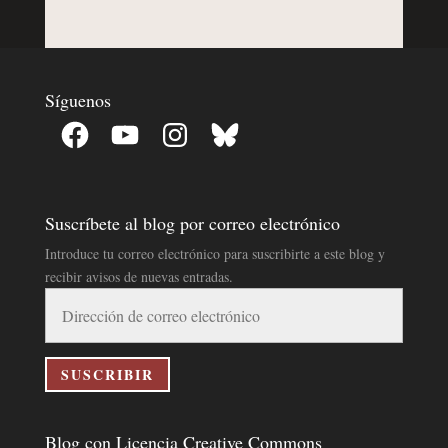
Síguenos
Facebook
YouTube
Instagram
Bluesky
Suscríbete al blog por correo electrónico
Introduce tu correo electrónico para suscribirte a este blog y
recibir avisos de nuevas entradas.
Dirección
de
correo
electrónico
SUSCRIBIR
Blog con Licencia Creative Commons