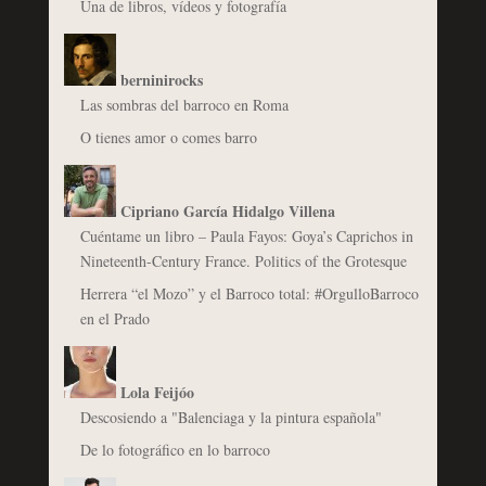
Una de libros, vídeos y fotografía
berninirocks
Las sombras del barroco en Roma
O tienes amor o comes barro
Cipriano García Hidalgo Villena
Cuéntame un libro – Paula Fayos: Goya’s Caprichos in
Nineteenth-Century France. Politics of the Grotesque
Herrera “el Mozo” y el Barroco total: #OrgulloBarroco
en el Prado
Lola Feijóo
Descosiendo a "Balenciaga y la pintura española"
De lo fotográfico en lo barroco