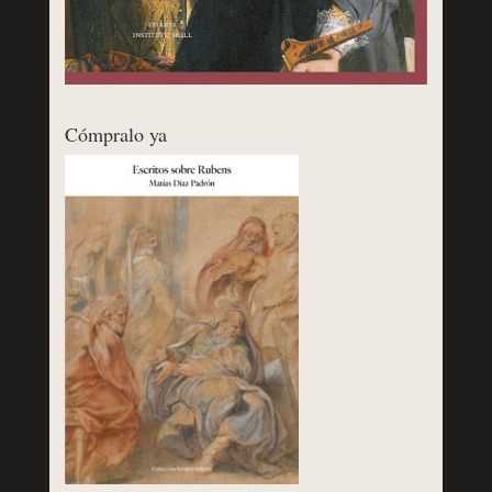
Cómpralo ya