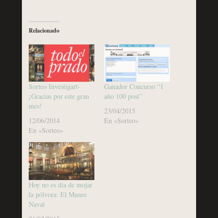
Relacionado
Sorteo Investigart-
Ganador Concurso “1
¡Gracias por este gran
año 100 post”
mes!
23/04/2015
12/06/2014
En «Sorteo»
En «Sorteo»
Hoy no es día de mojar
la pólvora: El Museo
Naval