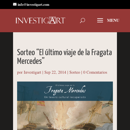
info@investigart.com
Sorteo “El último viaje de la Fragata
Mercedes”
por
Investigart
|
Sep 22, 2014
|
Sorteo
|
0 Comentarios