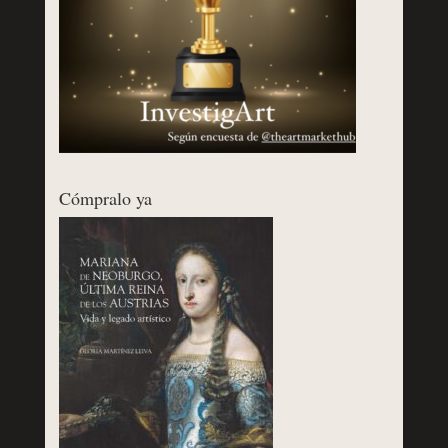
Cómpralo ya