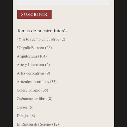
correo
electrónico
SUSCRIBIR
Temas de nuestro interés
¿Y si te cuento un cuadro?
(2)
#OrgulloBarroco
(25)
Arquitectura
(104)
Arte y Literatura
(2)
Artes decorativas
(9)
Artículos científicos
(33)
Coleccionismo
(35)
Cuéntame un libro
(8)
Cursos
(5)
Dibujos
(6)
El Rincón del Sereno
(12)