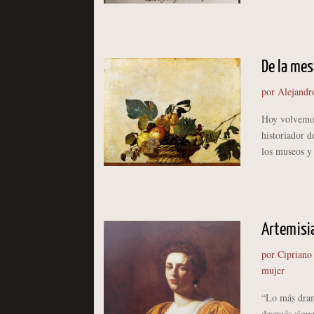
De la mes
por
Alejandr
Hoy volvemos 
historiador d
los museos y 
Artemisia
por
Cipriano
mujer
“Lo más dramá
después sigu