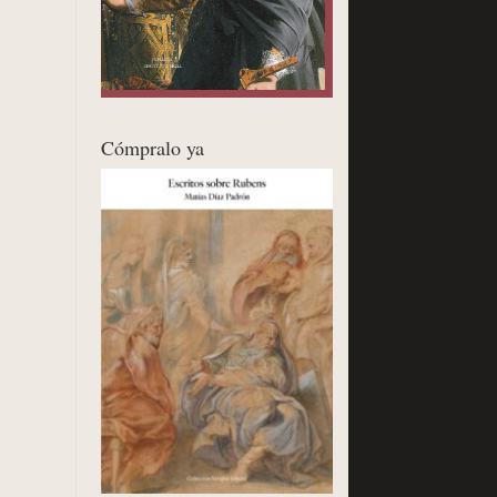
Cómpralo ya