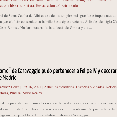
as con historia
,
Pintura
,
Restauración del Patrimonio
de Santa Cecilia de Albi es una de los templos más grandes e imponentes de
mayor edificio construído en ladrillo hasta época reciente. A finales del siglo X
Jean-Baptiste Nualart, natural de la diócesis de Girona y que...
Homo” de Caravaggio pudo pertenecer a Felipe IV y decorar
e Madrid
artínez Leiva
|
Jun 16, 2021
|
Artículos científicos
,
Historias olvidadas
,
Noticia
storia
,
Pintura
,
Sitios Reales
 la procedencia de una obra no resulta fácil en ocasiones, ni siquiera cuando
o siempre dentro de las colecciones reales. El descubrimiento por parte de la
Magazine de que el Ecce Homo atribuido ahora a Caravaggio...