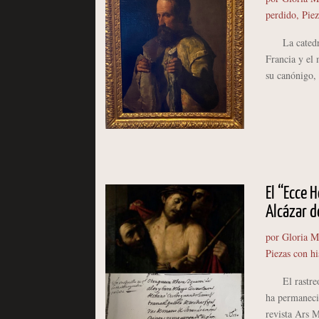
perdido
,
Piez
La catedral 
Francia y el 
su canónigo, 
El “Ecce 
Alcázar d
por
Gloria M
Piezas con hi
El rastreo de
ha permanecid
revista Ars 