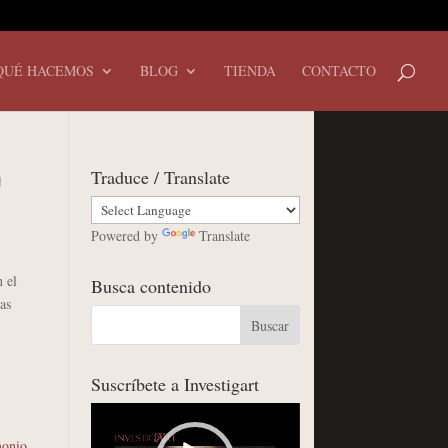
QUÉ HACEMOS
BLOG
TIENDA
CONTACTO
Traduce / Translate
a
Powered by
Translate
 el
Busca contenido
as
Suscríbete a Investigart
Reproductor
de
monio