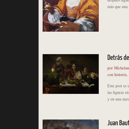
más que una m
Detrás de
por
Michelan
con historia
,
Este post es
las figuras r
y en una mesa
Juan Baut