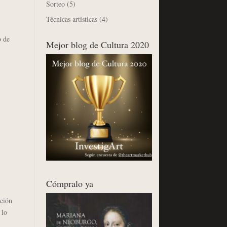
Sorteo
(5)
Técnicas artísticas
(4)
o de
Mejor blog de Cultura 2020
Cómpralo ya
ción
 lo