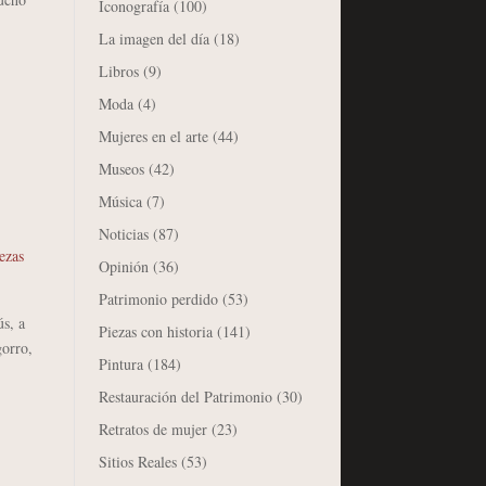
Iconografía
(100)
La imagen del día
(18)
Libros
(9)
Moda
(4)
Mujeres en el arte
(44)
Museos
(42)
Música
(7)
Noticias
(87)
ezas
Opinión
(36)
Patrimonio perdido
(53)
s, a
Piezas con historia
(141)
gorro,
Pintura
(184)
Restauración del Patrimonio
(30)
Retratos de mujer
(23)
Sitios Reales
(53)