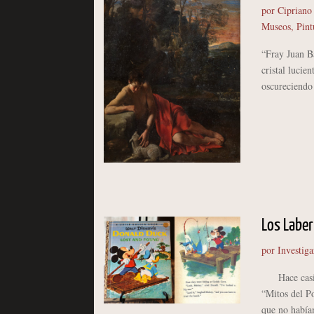
por
Cipriano
Museos
,
Pint
“Fray Juan Ba
cristal luci
oscureciendo 
Los Laber
por
Investiga
Hace casi u
“Mitos del Po
que no había