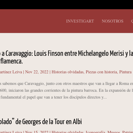
INVESTIGART
NOSOTROS
a Caravaggio: Louis Finson entre Michelangelo Merisi y l
 flamenca.
artínez Leiva
|
Nov 22, 2022
|
Historias olvidadas
,
Piezas con historia
,
Pintura
os que Caravaggio, junto con otros maestros que van a llegar a Roma en
600, iniciaron las grandes corrientes de la pintura barroca. En la expansión de l
fundamental el papel que van a tener los discípulos directos y...
olado” de Georges de la Tour en Albi
artínez Leiva
|
Nov 15, 2022
|
Historias olvidadas
,
Iconografía
,
Museos
,
Patri