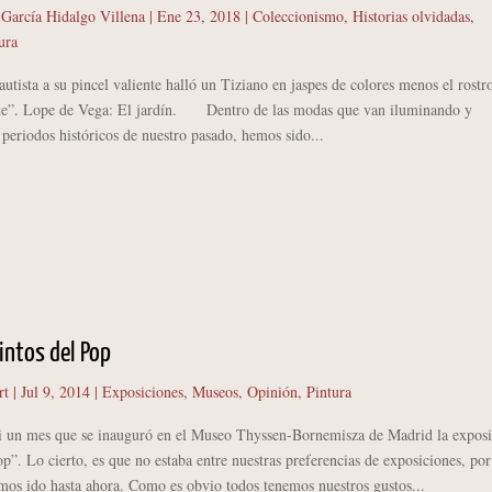
 García Hidalgo Villena
|
Ene 23, 2018
|
Coleccionismo
,
Historias olvidadas
,
ura
utista a su pincel valiente halló un Tiziano en jaspes de colores menos el rostr
ente”. Lope de Vega: El jardín. Dentro de las modas que van iluminando y
periodos históricos de nuestro pasado, hemos sido...
intos del Pop
rt
|
Jul 9, 2014
|
Exposiciones
,
Museos
,
Opinión
,
Pintura
n mes que se inauguró en el Museo Thyssen-Bornemisza de Madrid la exposi
p”. Lo cierto, es que no estaba entre nuestras preferencias de exposiciones, por
mos ido hasta ahora. Como es obvio todos tenemos nuestros gustos...