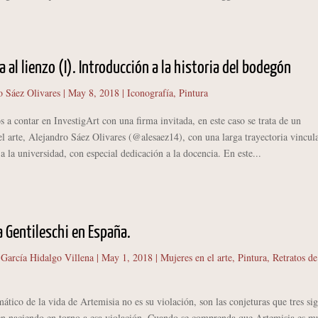
a al lienzo (I). Introducción a la historia del bodegón
o Sáez Olivares
|
May 8, 2018
|
Iconografía
,
Pintura
a contar en InvestigArt con una firma invitada, en este caso se trata de un
el arte, Alejandro Sáez Olivares (@alesaez14), con una larga trayectoria vincul
a la universidad, con especial dedicación a la docencia. En este...
 Gentileschi en España.
 García Hidalgo Villena
|
May 1, 2018
|
Mujeres en el arte
,
Pintura
,
Retratos de
tico de la vida de Artemisia no es su violación, son las conjeturas que tres sig
en naciendo en torno a esa violación. Cuando se comprenda que Artemisia es m