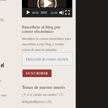
vídeo
00:00
01:29
VII,
Suscríbete al blog por
correo electrónico
Introduce tu correo electrónico para
suscribirte a este blog y recibir
avisos de nuevas entradas.
Dirección
de
 el
correo
electrónico
SUSCRIBIR
s
,
Temas de nuestro interés
¿Y si te cuento un cuadro?
(2)
 ésta
#OrgulloBarroco
(25)