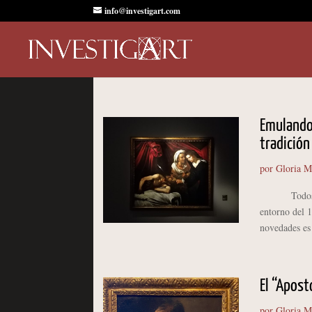
info@investigart.com
Emulando 
tradición
por
Gloria M
Todos sabem
entorno del 1
novedades es 
El “Apost
por
Gloria M