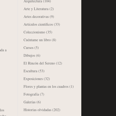
Arquitectura
(104)
Arte y Literatura
(2)
Artes decorativas
(9)
Artículos científicos
(33)
Coleccionismo
(35)
Cuéntame un libro
(8)
Cursos
(5)
ada a
Dibujos
(6)
El Rincón del Sereno
(12)
Escultura
(53)
Exposiciones
(32)
Flores y plantas en los cuadros
(1)
Fotografía
(7)
Galerías
(6)
Historias olvidadas
(202)
los
ucho