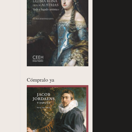
Cómpralo ya