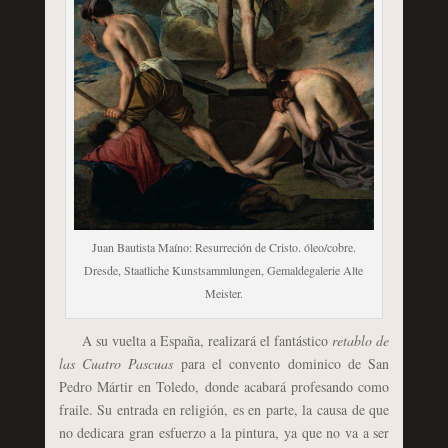
Juan Bautista Maíno: Resurreción de Cristo. óleo/cobre.
Dresde, Staatliche Kunstsammlungen, Gemaldegalerie Alte
Meister.
A su vuelta a España, realizará el fantástico
retablo de
las Cuatro Pascuas
para el convento dominico de San
Pedro Mártir en Toledo, donde acabará profesando como
fraile. Su entrada en religión, es en parte, la causa de que
no dedicara gran esfuerzo a la pintura, ya que no va a ser