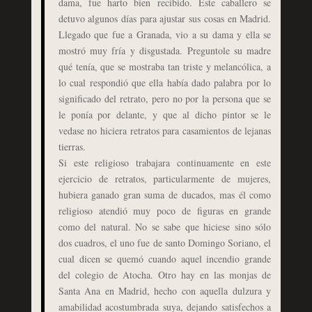
dama, fue harto bien recibido. Este caballero se
detuvo algunos días para ajustar sus cosas en Madrid.
Llegado que fue a Granada, vio a su dama y ella se
mostró muy fría y disgustada. Preguntole su madre
qué tenía, que se mostraba tan triste y melancólica, a
lo cual respondió que ella había dado palabra por lo
significado del retrato, pero no por la persona que se
le ponía por delante, y que al dicho pintor se le
vedase no hiciera retratos para casamientos de lejanas
tierras.
Si este religioso trabajara continuamente en este
ejercicio de retratos, particularmente de mujeres,
hubiera ganado gran suma de ducados, mas él como
religioso atendió muy poco de figuras en grande
como del natural. No se sabe que hiciese sino sólo
dos cuadros, el uno fue de santo Domingo Soriano, el
cual dicen se quemó cuando aquel incendio grande
del colegio de Atocha. Otro hay en las monjas de
Santa Ana en Madrid, hecho con aquella dulzura y
amabilidad acostumbrada suya, dejando satisfechos a