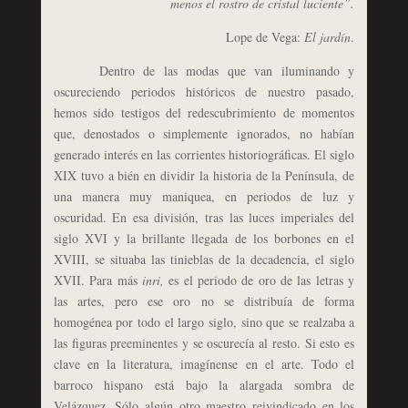
menos el rostro de cristal luciente”.
Lope de Vega:
El jardín
.
Dentro de las modas que van iluminando y
oscureciendo periodos históricos de nuestro pasado,
hemos sido testigos del redescubrimiento de momentos
que, denostados o simplemente ignorados, no habían
generado interés en las corrientes historiográficas. El siglo
XIX tuvo a bién en dividir la historia de la Península, de
una manera muy maniquea, en periodos de luz y
oscuridad. En esa división, tras las luces imperiales del
siglo XVI y la brillante llegada de los borbones en el
XVIII, se situaba las tinieblas de la decadencia, el siglo
XVII. Para más
inri,
es el periodo de oro de las letras y
las artes, pero ese oro no se distribuía de forma
homogénea por todo el largo siglo, sino que se realzaba a
las figuras preeminentes y se oscurecía al resto. Si esto es
clave en la literatura, imagínense en el arte. Todo el
barroco hispano está bajo la alargada sombra de
Velázquez. Sólo algún otro maestro reivindicado en los