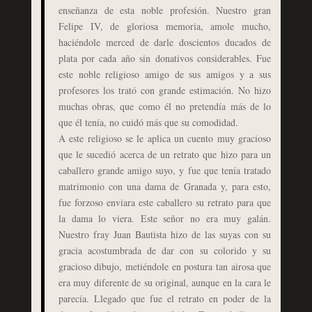
enseñanza de esta noble profesión. Nuestro gran
Felipe IV, de gloriosa memoria, amole mucho,
haciéndole merced de darle doscientos ducados de
plata por cada año sin donativos considerables. Fue
este noble religioso amigo de sus amigos y a sus
profesores los trató con grande estimación. No hizo
muchas obras, que como él no pretendía más de lo
que él tenía, no cuidó más que su comodidad.
A este religioso se le aplica un cuento muy gracioso
que le sucedió acerca de un retrato que hizo para un
caballero grande amigo suyo, y fue que tenía tratado
matrimonio con una dama de Granada y, para esto,
fue forzoso enviara este caballero su retrato para que
la dama lo viera. Este señor no era muy galán.
Nuestro fray Juan Bautista hizo de las suyas con su
gracia acostumbrada de dar con su colorido y su
gracioso dibujo, metiéndole en postura tan airosa que
era muy diferente de su original, aunque en la cara le
parecía. Llegado que fue el retrato en poder de la