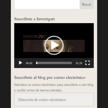
Suscríbete a Investigart
Reproductor
de
vídeo
00:00
01:29
Suscríbete al blog por correo electrónico
Introduce tu correo electrónico para suscribirte a este blog
y recibir avisos de nuevas entradas.
Dirección
de
correo