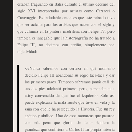
estaban fraguando en Italia durante el último decenio del
siglo XVI interpretadas por artistas como Carracci o
Caravaggio. Es indudable entonces que este reinado tuvo
que ser acicate para los artistas que nacen con el siglo y
que culmina en la pintura madrileña con Felipe IV, pero
también es innegable que la historiografía no ha tratado a
Felipe III, no decimos con cariño, simplemente con
objetividad:
<<Nunca sabremos con certeza en qué momento
decidió Felipe III abandonar su regio taca-taca y dar
los primeros pasos. Tampoco sabremos jamás cuál de
sus dos pies adelantó primero; pero, personalmente,
estoy convencido de que fue el izquierdo. Sólo así
puede explicarse la mala suerte que tuvo en vida y la
saña con que le ha perseguido la Historia. Fue un rey
apático y abúlico. Uno de esos monarcas que pasaron
con más pena que gloria, sin tener siquiera la
grandeza que confiriera a Carlos II su propia miseria