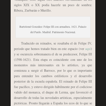
siglos XIX o XX podía hacerle un poco de sombra:
Ribera, Zurbarán o Murillo.
Bartolomé González: Felipe III con armadura. 1621. Palacio
del Pardo. Madrid. Patrimonio Nacional.
Traducido en reinados, se resaltaba el de Felipe IV,
periodo que hemos tratado bien en este espacio (ver
aqu
í
)
y se oscurecía sobremanera el de su predecesor, Felipe III
(1598-1621). Esta etapa es coincidente con uno de los
momentos más interesantes en lo artístico, ya que
comienza a surgir el Barroco, por lo que es importante
para entender los cambios estilísticos y el desarrollo
posterior de la escuela española. El reinado de Felipe III
fue pacífico, y estuvo dirigido hábilmente por el codicioso
valido del monarca, el duque de Lerma, que favoreció el
desarrollo de todas las novedades artísticas, especialmente
pictóricas. Pronto llegarán a España los ecos de lo que se