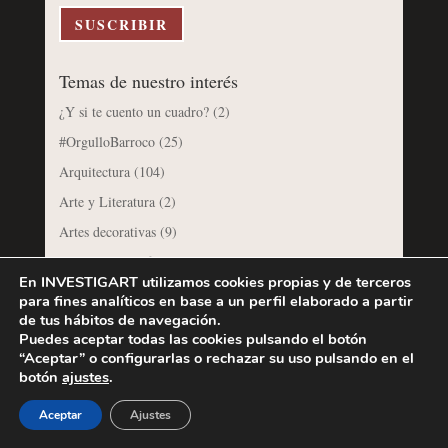
electrónico
SUSCRIBIR
Temas de nuestro interés
¿Y si te cuento un cuadro?
(2)
#OrgulloBarroco
(25)
Arquitectura
(104)
Arte y Literatura
(2)
Artes decorativas
(9)
Artículos científicos
(33)
En INVESTIGART utilizamos cookies propias y de terceros
Coleccionismo
(35)
para fines analíticos en base a un perfil elaborado a partir
de tus hábitos de navegación.
Cuéntame un libro
(8)
Puedes aceptar todas las cookies pulsando el botón
Cursos
(5)
“Aceptar” o configurarlas o rechazar su uso pulsando en el
botón
ajustes
.
Dibujos
(6)
El Rincón del Sereno
(12)
Aceptar
Ajustes
Escultura
(53)