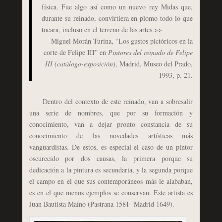
física. Fue algo así como un nuevo rey Midas que,
durante su reinado, convirtiera en plomo todo lo que
tocara, incluso en el terreno de las artes.>>
Miguel Morán Turina, “Los gustos pictóricos en la
corte de Felipe III” en
Pintores del reinado de Felipe
III (catálogo-exposición)
, Madrid, Museo del Prado,
1993, p. 21.
Dentro del contexto de este reinado, van a sobresalir
una serie de nombres, que por su formación y
conocimiento, van a dejar pronto constancia de su
conocimiento de las novedades artísticas más
vanguardistas. De estos, es especial el caso de un pintor
oscurecido por dos causas, la primera porque su
dedicación a la pintura es secundaria, y la segunda porque
el campo en el que sus contemporáneos más le alababan,
es en el que menos ejemplos se conservan. Este artista es
Juan Bautista Maíno (Pastrana 1581- Madrid 1649).