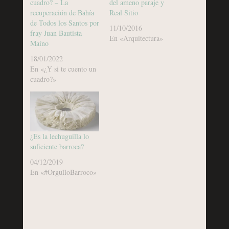
cuadro? – La
del ameno paraje y
recuperación de Bahía
Real Sitio
de Todos los Santos por
11/10/2016
fray Juan Bautista
En «Arquitectura»
Maíno
18/01/2022
En «¿Y si te cuento un
cuadro?»
¿Es la lechuguilla lo
suficiente barroca?
04/12/2019
En «#OrgulloBarroco»