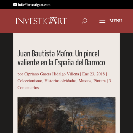
info@investigart.com
Juan Bautista Maíno: Un pincel
valiente en la España del Barroco
por
Cipriano García Hidalgo Villena
|
Ene 23, 2018
|
Coleccionismo
,
Historias olvidadas
,
Museos
,
Pintura
|
3
Comentarios