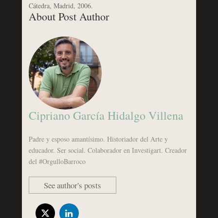
Cátedra, Madrid, 2006.
About Post Author
Cipriano García Hidalgo Villena
Padre y esposo amantísimo. Historiador del Arte y
educador. Ser social. Colaborador en Investigart. Creador
del #OrgulloBarroco
See author's posts