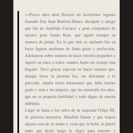
<<Pocos años atrás floreció un lucidísimo ingenio
llamado fray Juan Bautista Maíno, discípulo y amigo
que fue de Annibale Carracci y gran compañero de
nuestro gran Guido Reni, que siguió siempre su
manera de pintar. En lo que más se adelantó fue en
hacer figuras medianas de lindo gusto y perfección.
Adelantose sobre manera en hacer retratos pequeños y
superó en estos a todos cuantos hasta ese tiempo han
llegado. Tuvo gracia especial en hacer retratos que,
aunque fuese la persona fea, sin defraudar a lo
parecido, añadía cierta hermosura que daba mucho
gusto y más a las mujeres, que les minoraba los años,
que no es pequeña habilidad y todo digno de mucha
alabanza.
Llegó su fama a los oídos de su majestad Felipe III,
de gloriosa memoria. Mandolo llamar y que trajese
alguna cosa de su mano y, vista que la hubo, le plació
tanto que desde luego le eligió para maestro y