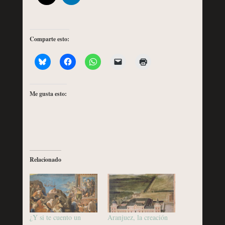
Comparte esto:
Me gusta esto:
Relacionado
¿Y si te cuento un
Aranjuez, la creación