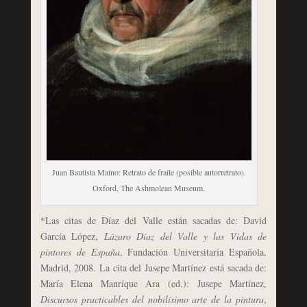
Juan Bautista Maíno: Retrato de fraile (posible autorretrato).
Oxford, The Ashmolean Museum.
*Las citas de Díaz del Valle están sacadas de: David
García López,
Lázaro Díaz del Valle y las Vidas de
pintores de España
, Fundación Universitaria Española,
Madrid, 2008. La cita del Jusepe Martínez está sacada de:
María Elena Manríque Ara (ed.): Jusepe Martínez,
Discursos practicables del nobilísimo arte de la pintura
,