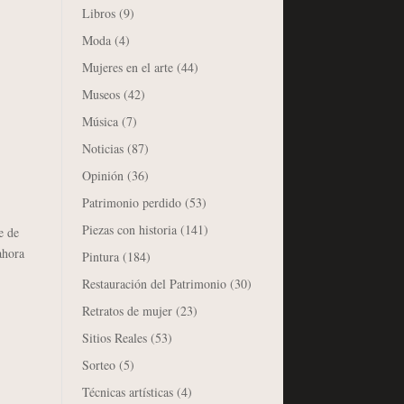
Libros
(9)
Moda
(4)
Mujeres en el arte
(44)
Museos
(42)
Música
(7)
Noticias
(87)
Opinión
(36)
Patrimonio perdido
(53)
Piezas con historia
(141)
e de
ahora
Pintura
(184)
Restauración del Patrimonio
(30)
Retratos de mujer
(23)
Sitios Reales
(53)
Sorteo
(5)
Técnicas artísticas
(4)