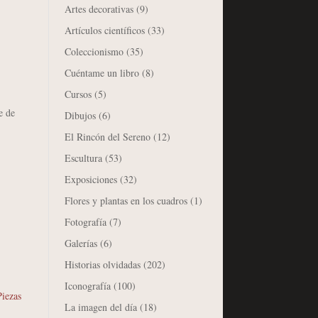
Artes decorativas
(9)
Artículos científicos
(33)
Coleccionismo
(35)
Cuéntame un libro
(8)
Cursos
(5)
e de
Dibujos
(6)
El Rincón del Sereno
(12)
Escultura
(53)
Exposiciones
(32)
Flores y plantas en los cuadros
(1)
Fotografía
(7)
Galerías
(6)
Historias olvidadas
(202)
Iconografía
(100)
Piezas
La imagen del día
(18)