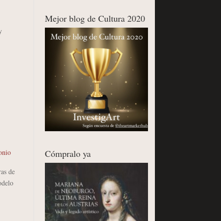
Mejor blog de Cultura 2020
y
Cómpralo ya
onio
as de
odelo