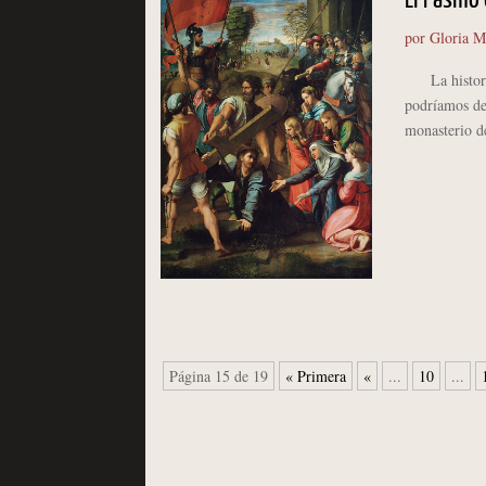
El Pasmo 
por
Gloria M
La historia 
podríamos de
monasterio d
Página 15 de 19
« Primera
«
...
10
...