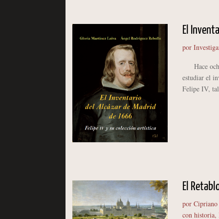
El Invent
por
Investiga
Hace ocho a
estudiar el 
Felipe IV, ta
El Retablo
por
Cipriano
con historia
,