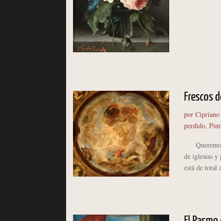
Frescos d
por
Cipriano
perdido
,
Pint
Queremos hoy
de iglesias y
está de total 