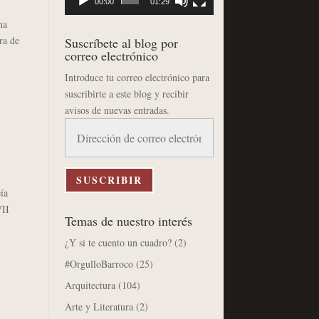
00:00
01:29
na
ra de
Suscríbete al blog por
correo electrónico
Introduce tu correo electrónico para
suscribirte a este blog y recibir
avisos de nuevas entradas.
Dirección
de
correo
electrónico
SUSCRIBIR
ía
VII
Temas de nuestro interés
¿Y si te cuento un cuadro?
(2)
#OrgulloBarroco
(25)
Arquitectura
(104)
Arte y Literatura
(2)