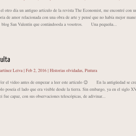
tro día un antiguo artículo de la revista The Economist, me encontré con u
toria de amor relacionada con una obra de arte y pensé que no había mejor mane
el blog San Valentín que contándoosla a vosotros. Una pequeña...
culta
artínez Leiva
|
Feb 2, 2016
|
Historias olvidadas
,
Pintura
Ver el video antes de empezar a leer este artículo 😉 En la antigüedad se cre
olo poseía el lado que era visible desde la tierra. Sin embargo, ya en el siglo X
ei fue capaz, con sus observaciones telescópicas, de adivinar...