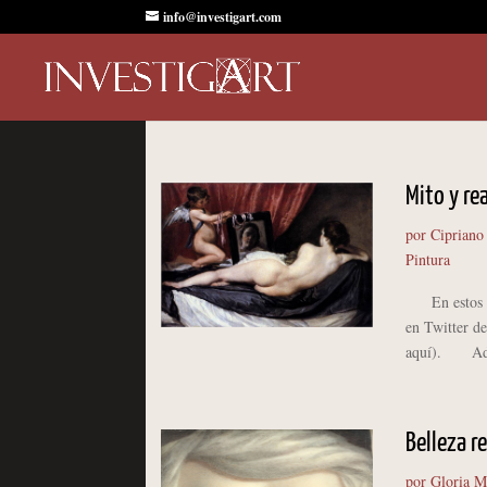
info@investigart.com
Mito y re
por
Cipriano
Pintura
En estos día
en Twitter de
aquí). Ademá
Belleza r
por
Gloria M