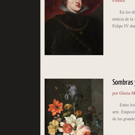
Pintura
En los últim
noticia de la
Felipe IV dur
Sombras y
por
Gloria M
Entre los añ
arte. Empezó
de las grande