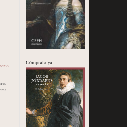
Cómpralo ya
monio
ores
tema