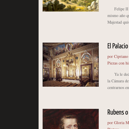
Felipe II in
mismo año qu
Majestad quis
El Palaci
por
Cipriano
Piezas con hi
Ya le dedica
la Cámara de
centrarnos en
Rubens o 
por
Gloria M