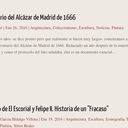
ario del Alcázar de Madrid de 1666
rt
|
Ene 26, 2016
|
Arquitectura
,
Coleccionismo
,
Escultura
,
Noticias
,
Pintura
ños -se dice pronto pero que realmente se hacen muy largos- comenzamos a
inventario del Alcázar de Madrid de 1666. Redactado un año después de la muert
l y como el protocolo del luto señalaba, éste es un documento esencial...
 de El Escorial y Felipe II. Historia de un "Fracaso"
 García Hidalgo Villena
|
Ene 19, 2016
|
Arquitectura
,
Escultura
,
Iconografía
,
Pintura
,
Sitios Reales