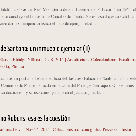
ició las obras del Real Monasterio de San Lorenzo de El Escorial en 1563, el
e se concluyó el famosísimo Concilio de Trento. No es casual que su Católica
iese dar a su empeño artístico el halo de ejemplaridad...
o de Santoña: un inmueble ejemplar (II)
 García Hidalgo Villena
|
Dic 8, 2015
|
Arquitectura
,
Coleccionismo
,
Escultura
,
storia
,
Pintura
mos un post a la historia edilicia del fastuoso Palacio de Santoña, actual sed
 Comercio de Madrid, situado en la calle del Príncipe (ver aquí). Quisiéramos 
 su decoración y su uso como palacio en el pasado, pues la...
no Rubens, esa es la cuestión
artínez Leiva
|
Nov 24, 2015
|
Coleccionismo
,
Iconografía
,
Piezas con historia
,