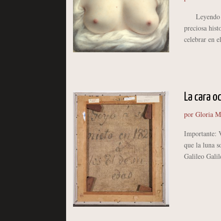
Leyendo el o
preciosa his
celebrar en 
La cara o
por
Gloria M
Importante: 
que la luna s
Galileo Galil