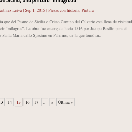
de Sicilia, una pintura “milagrosa”
artínez Leiva
|
Sep 1, 2015
|
Piezas con historia
,
Pintura
que del Pasmo de Sicilia o Cristo Camino del Calvario está llena de visicitud
cir “milagros”. La obra fue encargada hacia 1516 por Jacopo Basilio para el
e Santa Maria dello Spasimo en Palermo, de la que tomó su...
15
13
14
16
17
...
»
Última »