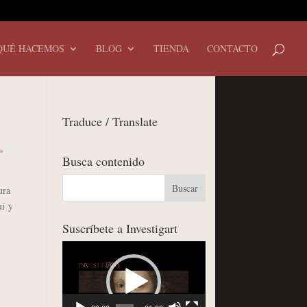
QUÉ HACEMOS
BLOG
TIENDA
CONTACTO
Traduce / Translate
a
,
Busca contenido
ura
uí y
Suscríbete a Investigart
Reproductor
de
vídeo