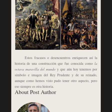
Estos fracasos o desencuentros enriquecen así la
historia de una construcción que fue conocida como
la
octava maravilla del mundo
y que aún hoy tenemos por
símbolo e imagen del Rey Prudente y de su reinado,
aunque como hemos visto pudo tener otro aspecto, pero
eso siempre es otra historia.
About Post Author