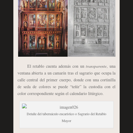
El retablo cuenta además con un
transparente
, una
ventana abierta a un camarín tras el sagrario que ocupa la
calle central del primer cuerpo, donde con una cortinilla
de seda de colores se puede “teñir” la custodia con el
color correspondiente según el calendario litúrgico.
Detalle del tabernáculo eucarístico o Sagrario del Retablo
Mayor