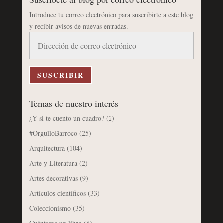
Introduce tu correo electrónico para suscribirte a este blog
y recibir avisos de nuevas entradas.
Dirección
de
correo
electrónico
SUSCRIBIR
Temas de nuestro interés
¿Y si te cuento un cuadro?
(2)
#OrgulloBarroco
(25)
Arquitectura
(104)
Arte y Literatura
(2)
Artes decorativas
(9)
Artículos científicos
(33)
Coleccionismo
(35)
Cuéntame un libro
(8)