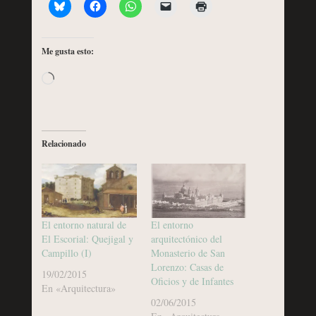
Me gusta esto:
Cargando...
Relacionado
El entorno natural de
El entorno
El Escorial: Quejigal y
arquitectónico del
Campillo (I)
Monasterio de San
Lorenzo: Casas de
19/02/2015
Oficios y de Infantes
En «Arquitectura»
02/06/2015