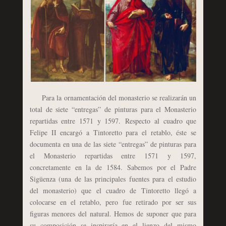
Para la ornamentación del monasterio se realizarán un
total de siete “entregas” de pinturas para el Monasterio
repartidas entre 1571 y 1597. Respecto al cuadro que
Felipe II encargó a Tintoretto para el retablo, éste se
documenta en una de las siete “entregas” de pinturas para
el Monasterio repartidas entre 1571 y 1597,
concretamente en la de 1584. Sabemos por el Padre
Sigüenza (una de las principales fuentes para el estudio
del monasterio) que el cuadro de Tintoretto llegó a
colocarse en el retablo, pero fue retirado por ser sus
figuras menores del natural. Hemos de suponer que para
su composición se inspiraría en el lienzo del mismo