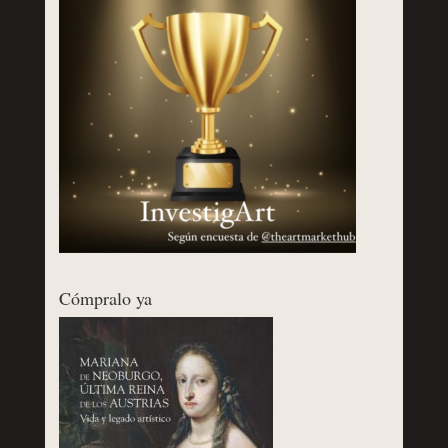
Cómpralo ya