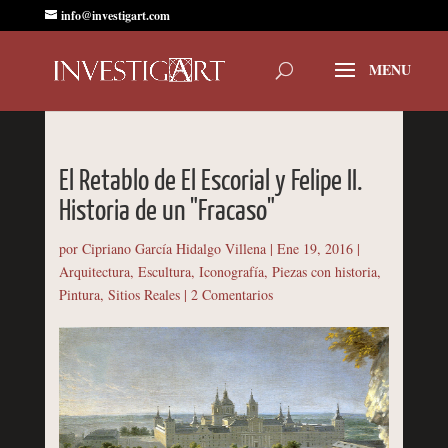
info@investigart.com
El Retablo de El Escorial y Felipe II.
Historia de un "Fracaso"
por
Cipriano García Hidalgo Villena
|
Ene 19, 2016
|
Arquitectura
,
Escultura
,
Iconografía
,
Piezas con historia
,
Pintura
,
Sitios Reales
|
2 Comentarios