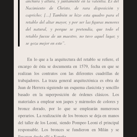
anchura y altura, y juntamente en la valentía. Es del
Nacimiento de Christo, de rara disposición y
capricho; […] También se hizo esta quadro para el
retablo del altar mayor, y por ser las figuras menores
del natural, y porque se pretendía, que todo el
retablo fuesse de un maestro, no tuvo aquel lugar, y
se goza mejor en este”.
En lo que a la arquitectura del retablo se refiere, el
encargo de ésta se documenta en 1579, fecha en que se
realizan los contratos con las diferentes cuadrillas de
trabajadores. La traza general arquitectónica es obra de
Juan de Herrera siguiendo un esquema clasicista y sencillo
basado en la superposición de órdenes clásicos. Los
materiales a emplear son jaspes y mármoles de colores y
bronce dorado, por lo que se emplearán numerosos
operarios. La realización de los bronces se deja en manos
del taller de los Leoni, siendo Pompeo Leoni el principal
responsable. Los bronces se fundieron en Milán y se
llevaron desde allí a España.