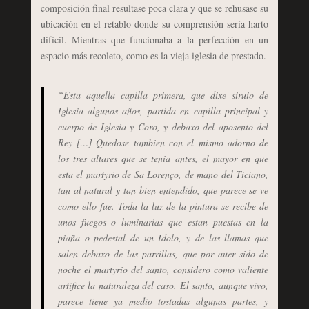
composición final resultase poca clara y que se rehusase su
ubicación en el retablo donde su comprensión sería harto
difícil. Mientras que funcionaba a la perfección en un
espacio más recoleto, como es la vieja iglesia de prestado.
“Esta aquella capilla primera, que dixe siruio de
Iglesia algunos años, partida en capilla principal y
cuerpo de Iglesia y Coro, y debaxo del aposento del
Rey […] Quedose tambien con el mismo adorno de
los tres altares que se tenia antes, el mayor en que
esta el martyrio de Sa Lorenço, de mano del Ticiano,
tan al natural y tan bien entendido, que parece se ve
como ello fue. Toda la luz de la pintura se recibe de
unos fuegos o luminarias que estan puestas en la
piaña o pedestal de un Idolo, y de las llamas que
salen debaxo de las parrillas, que por auer sido de
noche el martyrio del santo, considero como valiente
artifice la naturaleza del caso. El santo, aunque vivo,
parece tiene ya medio tostadas algunas partes, y