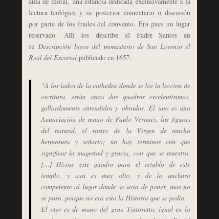
aula de moral, una estancia dedicada exclusivamente a la
lectura teológica y su posterior comentario o discusión
por parte de los frailes del convento. Era pues un lugar
reservado. Allí los describe el Padre Santos en
su
Descripción breve del monasterio de San Lorenzo el
Real del Escorial
publicado en 1657:
“A los lados de la cathedra donde se lee la leccion de
escritura, están otros dos quadros excelentísimos,
gallardamente entendidos y obrados. El uno es una
Anunciación de mano de Paulo Veronés, las figuras
del natural, el rostro de la Virgen de mucha
hermosura y señorío; no hay términos con que
significar la magestad y gracia, con que se muestra.
[…] Hízose este quadro para el retablo de este
templo, y assí es muy alto, y de la anchura
competente al lugar donde se avía de poner, mas no
se puso, porque no era esta la Historia que se pedía.
El otro es de mano del gran Tintoretto, igual en la