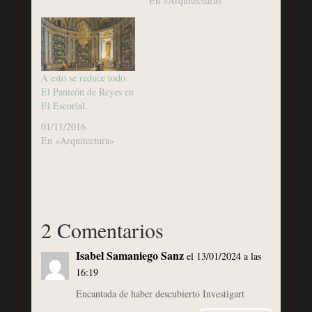
En «Arquitectura»
A esto se reduce todo.
El Panteón de Reyes en
El Escorial.
01/11/2016
En «Arquitectura»
2 Comentarios
Isabel Samaniego Sanz
el 13/01/2024 a las
16:19
Encantada de haber descubierto Investigart