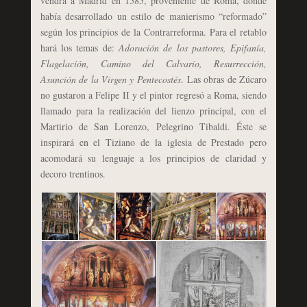
vendrá a Madrid en 1585, proveniente de Roma, donde
había desarrollado un estilo de manierismo “reformado”
según los principios de la Contrarreforma. Para el retablo
hará los temas de:
Adoración de los pastores, Epifanía,
Flagelación, Camino del Calvario, Resurrección,
Asunción de la Virgen y Pentecostés
. Las obras de Zúcaro
no gustaron a Felipe II y el pintor regresó a Roma, siendo
llamado para la realización del lienzo principal, con el
Martirio de San Lorenzo, Pelegrino Tibaldi. Éste se
inspirará en el Tiziano de la iglesia de Prestado pero
acomodará su lenguaje a los principios de claridad y
decoro trentinos.