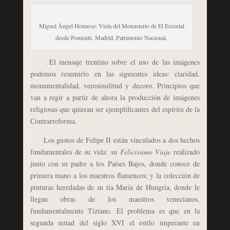
Miguel Ángel Houasse: Vista del Monasterio de El Escorial
desde Poniente. Madrid, Patrimonio Nacional.
El mensaje trentino sobre el uso de las imágenes
podemos resumirlo en las siguientes ideas: claridad,
monumentalidad, verosimilitud y decoro. Principios que
van a regir a partir de ahora la producción de imágenes
religiosas que quieran ser ejemplificantes del espíritu de la
Contrarreforma.
Los gustos de Felipe II están vinculados a dos hechos
fundamentales de su vida: su
Felicissimo Viaje
realizado
junto con su padre a los Países Bajos, donde conoce de
primera mano a los maestros flamencos; y la colección de
pinturas heredadas de su tía María de Hungría, donde le
llegan obras de los maestros venecianos,
fundamentalmente Tiziano. El problema es que en la
segunda mitad del siglo XVI el estilo imperante en