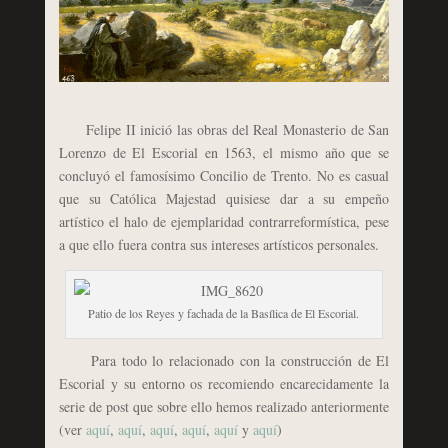
Felipe II inició las obras del Real Monasterio de San
Lorenzo de El Escorial en 1563, el mismo año que se
concluyó el famosísimo Concilio de Trento. No es casual
que su Católica Majestad quisiese dar a su empeño
artístico el halo de ejemplaridad contrarreformística, pese
a que ello fuera contra sus intereses artísticos personales.
Patio de los Reyes y fachada de la Basílica de El Escorial.
Para todo lo relacionado con la construcción de El
Escorial y su entorno os recomiendo encarecidamente la
serie de post que sobre ello hemos realizado anteriormente
(ver
aquí
,
aquí
,
aquí
,
aquí
,
aquí
y
aquí
)