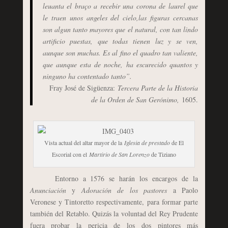
leuanta el braço a recebir una corona de laurel que
le traen unos angeles del cielo,las figuras cercanas
son algun tanto mayores que el natural, con tan lindo
artificio puestas, que todas tienen luz y se ven,
aunque son muchas. Es al fino el quadro tan valiente,
que aunque esta de noche, ha escurecido quantos y
ninguno ha contentado tanto”.
Fray José de Sigüenza:
Tercera Parte de la Historia
de la Orden de San Gerónimo,
1605.
Vista actual del altar mayor de la
Iglesia de prestado
de El
Escorial con el
Martirio de San Lorenzo
de Tiziano
Entorno a 1576 se harán los encargos de la
Anunciación
y
Adoración de los pastores
a Paolo
Veronese y Tintoretto respectivamente, para formar parte
también del Retablo. Quizás la voluntad del Rey Prudente
fuera probar la pericia de los dos pintores más