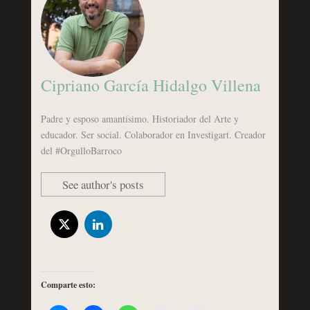
Cipriano García Hidalgo Villena
Padre y esposo amantísimo. Historiador del Arte y
educador. Ser social. Colaborador en Investigart. Creador
del #OrgulloBarroco
See author's posts
Comparte esto: