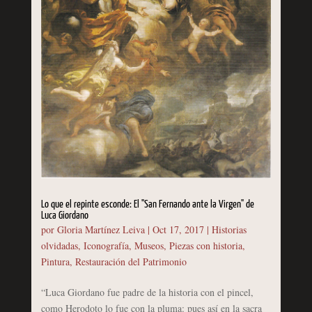
Lo que el repinte esconde: El "San Fernando ante la Virgen" de
Luca Giordano
por
Gloria Martínez Leiva
|
Oct 17, 2017
|
Historias
olvidadas
,
Iconografía
,
Museos
,
Piezas con historia
,
Pintura
,
Restauración del Patrimonio
“Luca Giordano fue padre de la historia con el pincel,
como Herodoto lo fue con la pluma: pues así en la sacra