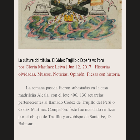
La cultura del titular: El Códex Trujillo o España vs Perú
por
Gloria Martínez Leiva
|
Jun 12, 2017
|
Historias
olvidadas
,
Museos
,
Noticias
,
Opinión
,
Piezas con historia
La semana pasada fueron subastadas en la casa
madrileña Alcalá, con el lote 496, 136 acuarelas
pertenecientes al llamado Códex de Trujillo del Perú o
Codéx Martínez Compañón. Éste fue mandado realizar
por el obispo de Trujillo y arzobispo de Santa Fe, D.
Baltasar...