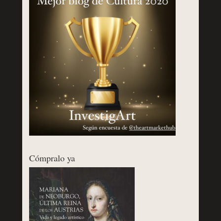
Cómpralo ya