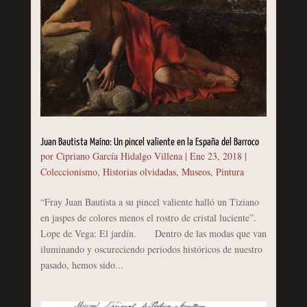
Juan Bautista Maíno: Un pincel valiente en la España del Barroco
por
Cipriano García Hidalgo Villena
|
Ene 23, 2018
|
Coleccionismo
,
Historias olvidadas
,
Museos
,
Pintura
“Fray Juan Bautista a su pincel valiente halló un Tiziano
en jaspes de colores menos el rostro de cristal luciente”.
Lope de Vega: El jardín. Dentro de las modas que van
iluminando y oscureciendo periodos históricos de nuestro
pasado, hemos sido...