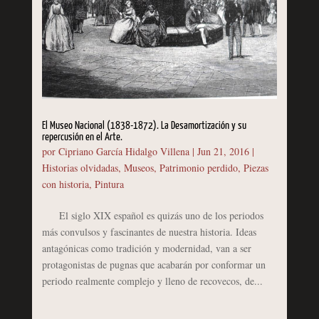
El Museo Nacional (1838-1872). La Desamortización y su
repercusión en el Arte.
por
Cipriano García Hidalgo Villena
|
Jun 21, 2016
|
Historias olvidadas
,
Museos
,
Patrimonio perdido
,
Piezas
con historia
,
Pintura
El siglo XIX español es quizás uno de los periodos
más convulsos y fascinantes de nuestra historia. Ideas
antagónicas como tradición y modernidad, van a ser
protagonistas de pugnas que acabarán por conformar un
periodo realmente complejo y lleno de recovecos, de...