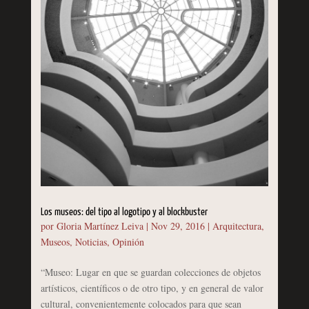
Los museos: del tipo al logotipo y al blockbuster
por
Gloria Martínez Leiva
|
Nov 29, 2016
|
Arquitectura
,
Museos
,
Noticias
,
Opinión
“Museo: Lugar en que se guardan colecciones de objetos
artísticos, científicos o de otro tipo, y en general de valor
cultural, convenientemente colocados para que sean