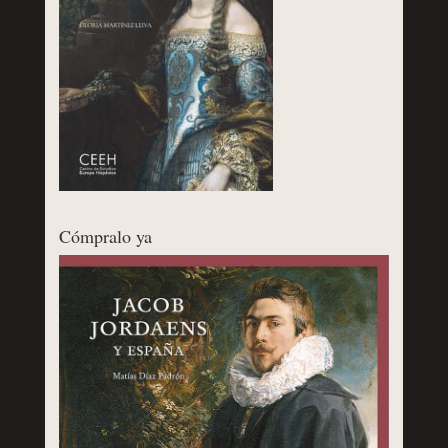
Cómpralo ya