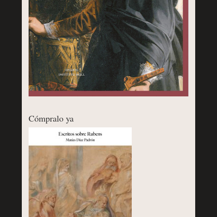
Cómpralo ya