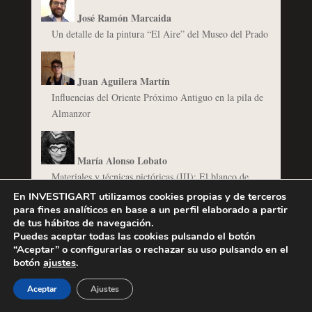
José Ramón Marcaida
Un detalle de la pintura “El Aire” del Museo del Prado
Juan Aguilera Martín
Influencias del Oriente Próximo Antiguo en la pila de
Almanzor
María Alonso Lobato
Materiales y técnicas pictóricas (III): El blanco de
plomo
En INVESTIGART utilizamos cookies propias y de terceros
para fines analíticos en base a un perfil elaborado a partir
Materiales y técnicas pictóricas (II): La azurita
de tus hábitos de navegación.
Puedes aceptar todas las cookies pulsando el botón
“Aceptar” o configurarlas o rechazar su uso pulsando en el
Michelangelo Merisi da Caravaggio
botón
ajustes
.
Detrás del naturalismo de Caravaggio: La Cena en
Aceptar
Ajustes
Emaús