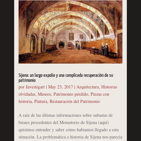
Sijena: un largo expolio y una complicada recuperación de su
patrimonio
por
Investigart
|
May 23, 2017
|
Arquitectura
,
Historias
olvidadas
,
Museos
,
Patrimonio perdido
,
Piezas con
historia
,
Pintura
,
Restauración del Patrimonio
A raíz de las últimas informaciones sobre subastas de
bienes procedentes del Monasterio de Sijena (aquí)
quisimos entender y saber cómo habíamos llegado a esta
situación. La problemática e historia de Sijena nos parecía