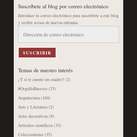
Suscríbete al blog por correo electrónico
Introduce tu correo electrónico para suscribirte a este blog
y recibir avisos de nuevas entradas.
Dirección
de
correo
electrónico
SUSCRIBIR
Temas de nuestro interés
¿Y si te cuento un cuadro?
(2)
#OrgulloBarroco
(25)
Arquitectura
(104)
Arte y Literatura
(2)
Artes decorativas
(9)
Artículos científicos
(33)
Coleccionismo
(35)