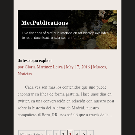
Un tesoro por explorar
por
Gloria Martínez Leiva
|
May 17, 2016
|
Museos
,
Noticias
Cada vez son más los contenidos que uno puede
encontrar en línea de forma gratuita. Hace unos días en
twitter, en una conversación en relación con nuestro post
sobre la historia del Alcázar de Madrid, nuestro
compañero @Boro_RR nos señaló que a través de la...
3
Página 3 de 5
«
1
2
4
5
»