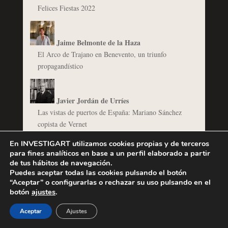
Felices Fiestas 2022
Jaime Belmonte de la Haza
El Arco de Trajano en Benevento, un triunfo
propagandístico
Javier Jordán de Urríes
Las vistas de puertos de España: Mariano Sánchez
copista de Vernet
Goya en Palacio. La exposición conmemorativa del
En INVESTIGART utilizamos cookies propias y de terceros
bicentenario (1746-1946)
para fines analíticos en base a un perfil elaborado a partir
de tus hábitos de navegación.
Puedes aceptar todas las cookies pulsando el botón
“Aceptar” o configurarlas o rechazar su uso pulsando en el
José María Domínguez
botón
ajustes
.
Aceptar
Ajustes
José Ramón Marcaida