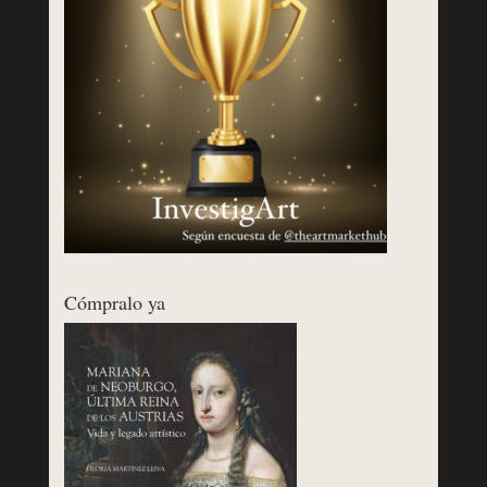
Cómpralo ya