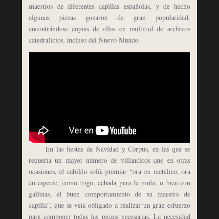
maestros de diferentes capillas españolas, y de hecho
algunas piezas gozaron de gran popularidad,
encontrándose copias de ellas en multitud de archivos
catedralicios, incluso del Nuevo Mundo.
En las fiestas de Navidad y Corpus, en las que se
requería un mayor número de villancicos que en otras
ocasiones, el cabildo solía premiar “ora en metálico, ora
en especie, como trigo, cebada para la mula, o bien con
gallinas, el buen comportamiento de su maestro de
capilla”, que se veía obligado a realizar un gran esfuerzo
para componer todas las piezas necesarias. La necesidad