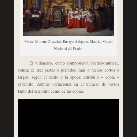
Matias Moreno Gonzalez: Ensayo al órgano. Madrid, Museo
Nacional del Prado.
El villancico, como composición poético-musical,
consta de tres partes o períodos, más o menos cortos o
largos, según el estilo y la época: estribillo – copla –
estribillo. Admite variaciones en el número de versos
tanto del estribillo como de las coplas.