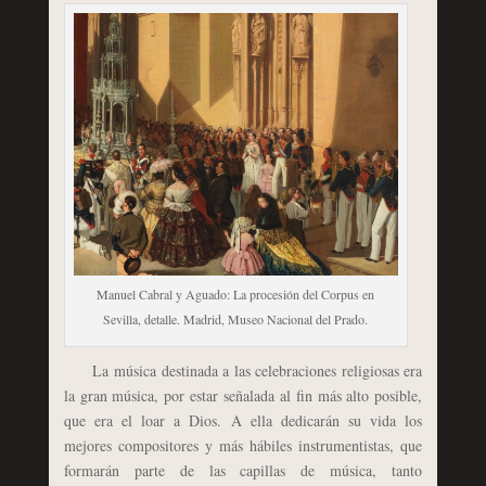
Manuel Cabral y Aguado: La procesión del Corpus en
Sevilla, detalle. Madrid, Museo Nacional del Prado.
La música destinada a las celebraciones religiosas era
la gran música, por estar señalada al fin más alto posible,
que era el loar a Dios. A ella dedicarán su vida los
mejores compositores y más hábiles instrumentistas, que
formarán parte de las capillas de música, tanto