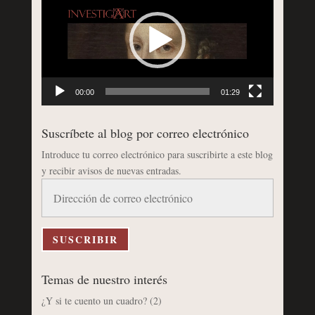
vídeo
00:00
01:29
Suscríbete al blog por correo electrónico
Introduce tu correo electrónico para suscribirte a este blog
y recibir avisos de nuevas entradas.
Dirección
de
correo
electrónico
SUSCRIBIR
Temas de nuestro interés
¿Y si te cuento un cuadro?
(2)