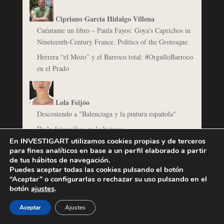
Cipriano García Hidalgo Villena
Cuéntame un libro – Paula Fayos: Goya’s Caprichos in
Nineteenth-Century France. Politics of the Grotesque
Herrera “el Mozo” y el Barroco total: #OrgulloBarroco
en el Prado
Lola Feijóo
Descosiendo a "Balenciaga y la pintura española"
De lo fotográfico en lo barroco
En INVESTIGART utilizamos cookies propias y de terceros
para fines analíticos en base a un perfil elaborado a partir
de tus hábitos de navegación.
@Invertirenarte
Puedes aceptar todas las cookies pulsando el botón
Un autorretrato de Rembrandt, ¿de 650 libras a 16
“Aceptar” o configurarlas o rechazar su uso pulsando en el
millones?
botón
ajustes
.
Las mejores ventas barrocas de los últimos años en
Aceptar
Ajustes
España