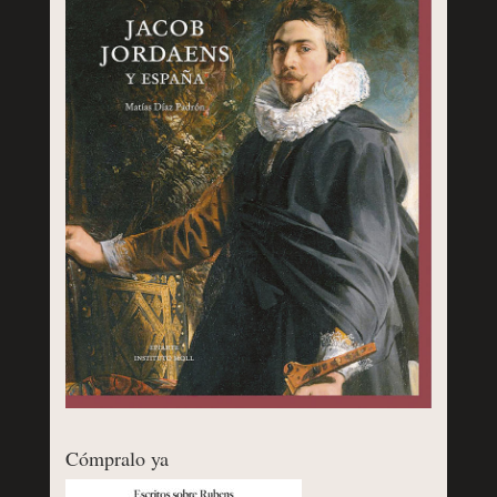
Cómpralo ya