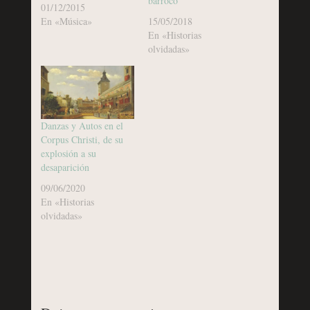
barroco
01/12/2015
En «Música»
15/05/2018
En «Historias
olvidadas»
Danzas y Autos en el
Corpus Christi, de su
explosión a su
desaparición
09/06/2020
En «Historias
olvidadas»