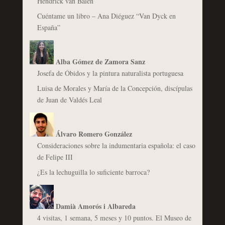
Hendrick van Balen
Cuéntame un libro – Ana Diéguez “Van Dyck en
España”
Alba Gómez de Zamora Sanz
Josefa de Óbidos y la pintura naturalista portuguesa
Luisa de Morales y María de la Concepción, discípulas
de Juan de Valdés Leal
Álvaro Romero González
Consideraciones sobre la indumentaria española: el caso
de Felipe III
¿Es la lechuguilla lo suficiente barroca?
Damià Amorós i Albareda
4 visitas, 1 semana, 5 meses y 10 puntos. El Museo de