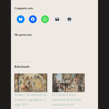
Comparte esto:
Me gusta esto:
Relacionado
Trento y la situación de
El Corpus Christi,
la música sagrada en el
explosión de la fiesta
siglo XVI
eucarística en el