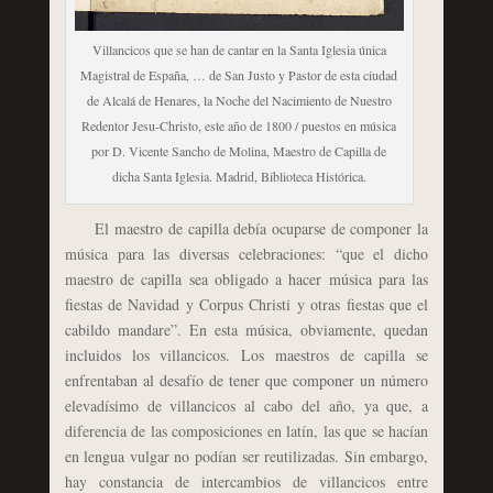
Villancicos que se han de cantar en la Santa Iglesia única
Magistral de España, … de San Justo y Pastor de esta ciudad
de Alcalá de Henares, la Noche del Nacimiento de Nuestro
Redentor Jesu-Christo, este año de 1800 / puestos en música
por D. Vicente Sancho de Molina, Maestro de Capilla de
dicha Santa Iglesia. Madrid, Biblioteca Histórica.
El maestro de capilla debía ocuparse de componer la
música para las diversas celebraciones: “que el dicho
maestro de capilla sea obligado a hacer música para las
fiestas de Navidad y Corpus Christi y otras fiestas que el
cabildo mandare”. En esta música, obviamente, quedan
incluidos los villancicos. Los maestros de capilla se
enfrentaban al desafío de tener que componer un número
elevadísimo de villancicos al cabo del año, ya que, a
diferencia de las composiciones en latín, las que se hacían
en lengua vulgar no podían ser reutilizadas. Sin embargo,
hay constancia de intercambios de villancicos entre