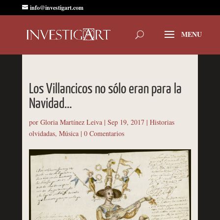
info@investigart.com
Los Villancicos no sólo eran para la
Navidad…
por
Gloria Martínez Leiva
|
Sep 19, 2017
|
Historias
olvidadas
,
Música
|
0 Comentarios