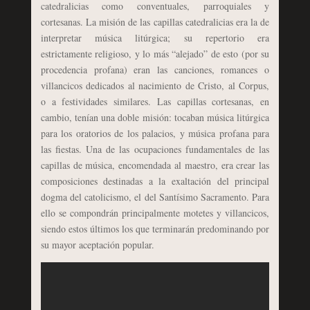
catedralicias como conventuales, parroquiales y
cortesanas. La misión de las capillas catedralicias era la de
interpretar música litúrgica; su repertorio era
estrictamente religioso, y lo más “alejado” de esto (por su
procedencia profana) eran las canciones, romances o
villancicos dedicados al nacimiento de Cristo, al Corpus,
o a festividades similares. Las capillas cortesanas, en
cambio, tenían una doble misión: tocaban música litúrgica
para los oratorios de los palacios, y música profana para
las fiestas. Una de las ocupaciones fundamentales de las
capillas de música, encomendada al maestro, era crear las
composiciones destinadas a la exaltación del principal
dogma del catolicismo, el del Santísimo Sacramento. Para
ello se compondrán principalmente motetes y villancicos,
siendo estos últimos los que terminarán predominando por
su mayor aceptación popular.