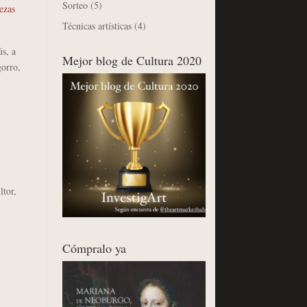
Sorteo
(5)
ezas
Técnicas artísticas
(4)
s, a
Mejor blog de Cultura 2020
gorro,
tor,
Cómpralo ya