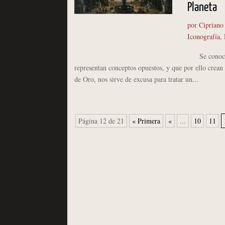
Planeta
por
Cipriano
Iconografía
,
Se conoce c
representan conceptos opuestos, y que por ello crean
de Oro, nos sirve de excusa para tratar un...
Página 12 de 21
« Primera
«
...
10
11