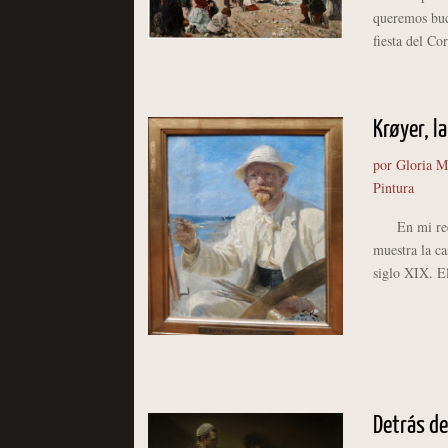
queremos buc
fiesta del Co
Krøyer, la
por
Gloria M
Pintura
En mi recien
muestra la ca
siglo XIX. El
Detrás de