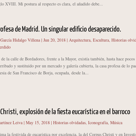
iglo XVIII. Mi postura al respecto es clara, el añadido debe...
rofesa de Madrid. Un singular edificio desaparecido.
 García Hidalgo Villena
|
Jun 20, 2018
|
Arquitectura
,
Escultura
,
Historias olvi
erdido
 de la calle de Bordadores, frente a la Mayor, existía también, hasta hace pocos
rribado y sustituido por un mercado y galería cubierta, la casa profesa de lo pa
glesia de San Francisco de Borja, ocupada, desde la...
 Christi, explosión de la fiesta eucarística en el barroco
artínez Leiva
|
May 15, 2018
|
Historias olvidadas
,
Iconografía
,
Música
a festivida de eucarística por excelencia, la del Corpus Christi y en Investi