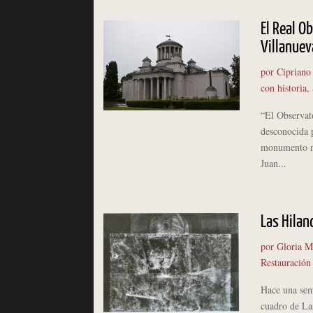
El Real O
Villanuev
por
Cipriano
con historia
,
“El Observat
desconocida p
monumento na
Juan...
Las Hilan
por
Gloria M
Restauración
Hace una sem
cuadro de Las