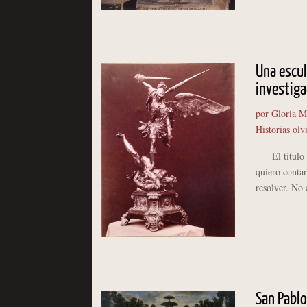
Una escul
investig
por
Gloria M
Historias olv
El título de
quiero conta
resolver. No e
San Pablo