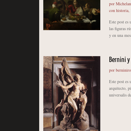
por
Michelan
con historia
,
Este post es
las figuras r
y en una mesa
Bernini y
por
berninir
Este post es
arquitecto, p
universalis d