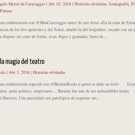
gelo Merisi da Caravaggio
|
Abr 10, 2018
|
Historias olvidadas
,
Iconografía
,
Pi
Pintura
 una colaboración con @MdaCaravaggio autor de este texto «En la cena de Emaú
ústicas de los dos apóstoles y del Señor, añadió la del hospedero, tocado con un 
 dispuso un cesto de frutas, uvas, higos y granadas, fuera de...
 la magia del teatro
ocks
|
Abr 3, 2018
|
Historias olvidadas
 una colaboración especial con @BerniniRocks a quien se debe su texto Escul
intor, peón político, empresario… Bernini fue uno de los indiscutibles homo
el Barroco. Una necesidad casi patológica de expresar sus...