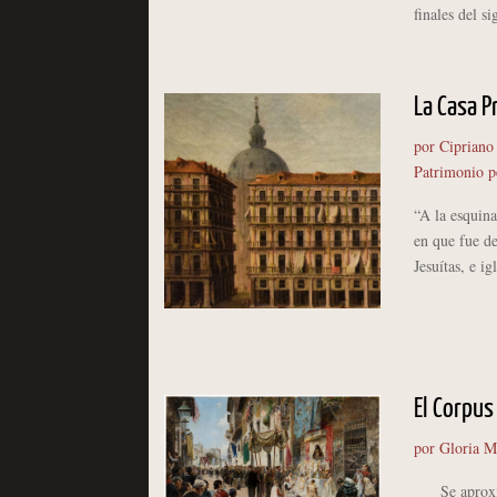
finales del s
La Casa P
por
Cipriano
Patrimonio p
“A la esquina
en que fue de
Jesuítas, e i
El Corpus
por
Gloria M
Se aproxima l