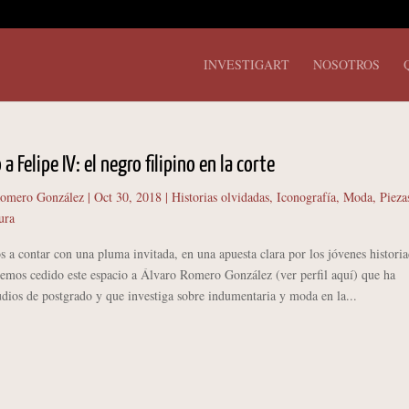
INVESTIGART
NOSOTROS
a Felipe IV: el negro filipino en la corte
Romero González
|
Oct 30, 2018
|
Historias olvidadas
,
Iconografía
,
Moda
,
Pieza
ura
a contar con una pluma invitada, en una apuesta clara por los jóvenes histori
hemos cedido este espacio a Álvaro Romero González (ver perfil aquí) que ha
udios de postgrado y que investiga sobre indumentaria y moda en la...