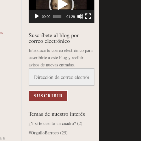
vídeo
00:00
01:29
as
Suscríbete al blog por
correo electrónico
Introduce tu correo electrónico para
suscribirte a este blog y recibir
avisos de nuevas entradas.
Dirección
de
correo
electrónico
SUSCRIBIR
Temas de nuestro interés
¿Y si te cuento un cuadro?
(2)
#OrgulloBarroco
(25)
a a