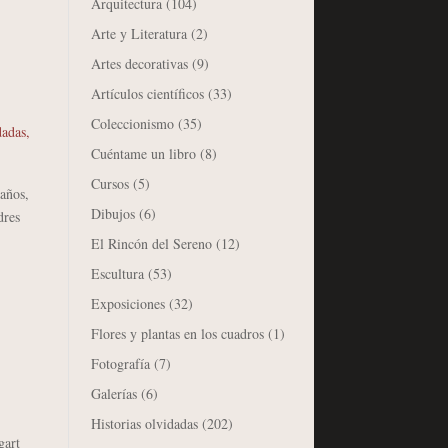
Arquitectura
(104)
Arte y Literatura
(2)
Artes decorativas
(9)
Artículos científicos
(33)
Coleccionismo
(35)
dadas
,
Cuéntame un libro
(8)
Cursos
(5)
 años,
Dibujos
(6)
dres
El Rincón del Sereno
(12)
Escultura
(53)
Exposiciones
(32)
Flores y plantas en los cuadros
(1)
Fotografía
(7)
Galerías
(6)
Historias olvidadas
(202)
gart