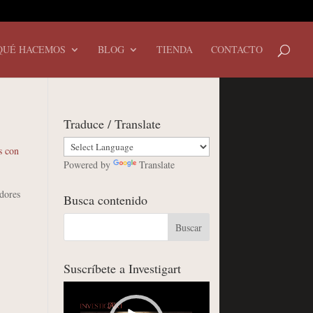
QUÉ HACEMOS
BLOG
TIENDA
CONTACTO
Traduce / Translate
s con
Powered by
Translate
adores
Busca contenido
Suscríbete a Investigart
Reproductor
de