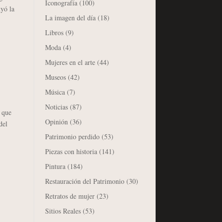
Iconografía
(100)
yó la
La imagen del día
(18)
Libros
(9)
Moda
(4)
Mujeres en el arte
(44)
Museos
(42)
Música
(7)
Noticias
(87)
 que
Opinión
(36)
del
Patrimonio perdido
(53)
Piezas con historia
(141)
Pintura
(184)
Restauración del Patrimonio
(30)
Retratos de mujer
(23)
Sitios Reales
(53)