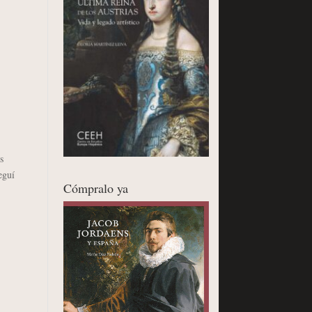
s
eguí
Cómpralo ya