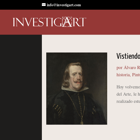
info@investigart.com
Vistiendo 
por
Álvaro 
historia
,
Pint
Hoy volvemos 
del Arte, le 
realizado est