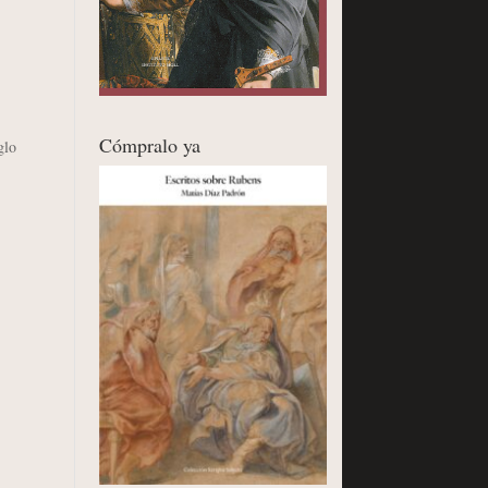
Cómpralo ya
glo