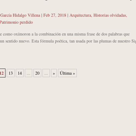
 García Hidalgo Villena
|
Feb 27, 2018
|
Arquitectura
,
Historias olvidadas
,
Patrimonio perdido
omo oxímoron a la combinación en una misma frase de dos palabras que
 un sentido nuevo. Esta fórmula poética, tan usada por las plumas de nuestro Si
12
13
14
...
20
...
»
Última »