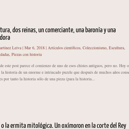
tura, dos reinas, un comerciante, una baronía y una
adora
artínez Leiva
|
Mar 6, 2018
|
Artículos científicos
,
Coleccionismo
,
Escultura
,
idadas
,
Piezas con historia
 este post parece el comienzo de uno de esos chistes antiguos, pero no. Hoy o
r la historia de un enorme e intrincado puzzle que después de muchos años cons
s por tanto la historia sólo de una pieza (para la historia...
 o la ermita mitológica. Un oxímoron en la corte del Rey