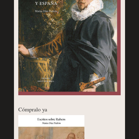
Cómpralo ya