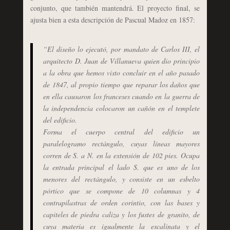
conjunto, que también mantendrá. El proyecto final, se
ajusta bien a esta descripción de Pascual Madoz en 1857:
“El diseño lo ejecutó, por mandato de Carlos III, el
arquitecto D. Juan de Villanueva quien dio principio
a la obra que hemos visto concluir en el año pasado
de 1847, al propio tiempo que reparar los daños que
en ella causaron los franceses cuando en la guerra de
la independencia colocaron un cañón en el templete
del edificio.
Forma el cuerpo central del edificio un
paralelogramo rectángulo, cuyas líneas mayores
corren de S. a N. en la extensión de 102 pies. Ocupa
la entrada principal el lado S. que es uno de los
menores del rectángulo, y consiste en un esbelto
pórtico que se compone de 10 columnas y 4
contrapilastras de orden corintio, con las bases y
capiteles de piedra caliza y los fustes de granito, de
cuya materia es igualmente la escalinata y el