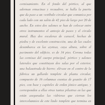
cornisamiento. En el fondo del pórtico, al que
adornan ornacinas y recuadros, se halla la puerta
que da paso a un vestíbulo circular que comunica por
cada lado con un salón de 42 pies de largo por 20 de
ancho. En estos dos salones se han de colocar entre
otros instrumentos el anteojo de pasos y el círculo
mural. Hay dos escaleras de caracol, hechas de
piedra y de excelente construcción, una de las cuales
desembarca en las azoteas, cuya altura, sobre el
pavimento del edificio, es de 34 pies. Corona todas
las cornisas del cuerpo principal, pórtico y salones
laterales que constituyen dos salas por el exterior,
una balaustrada de hierro; elévase en el centro de la
fábrica un gallardo templete de planta circular,
compuesto de 16 columnas exentas de granito de 17
pies, con base y capiteles de orden jónico antiguo, y
corresponden a ellas otras tantas pilastras en las que
están aseguradas las vidrieras que cierran los
intercolumnios de este lindo templete que termina en