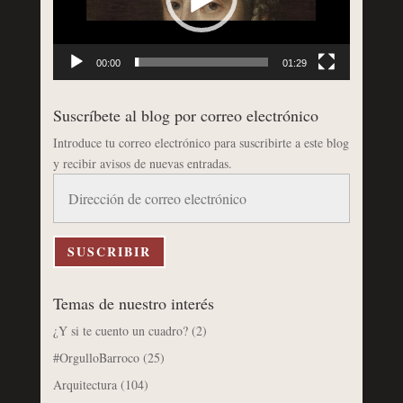
00:00
01:29
Suscríbete al blog por correo electrónico
Introduce tu correo electrónico para suscribirte a este blog
y recibir avisos de nuevas entradas.
Dirección
de
correo
electrónico
SUSCRIBIR
Temas de nuestro interés
¿Y si te cuento un cuadro?
(2)
#OrgulloBarroco
(25)
Arquitectura
(104)