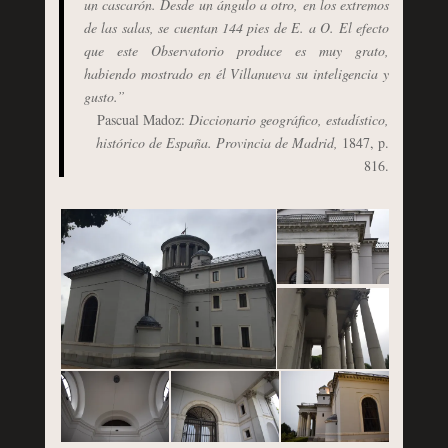
un cascarón. Desde un ángulo a otro, en los extremos
de las salas, se cuentan 144 pies de E. a O. El efecto
que este Observatorio produce es muy grato,
habiendo mostrado en él Villanueva su inteligencia y
gusto.”
Pascual Madoz:
Diccionario geográfico, estadístico,
histórico de España. Provincia de Madrid,
1847, p.
816.