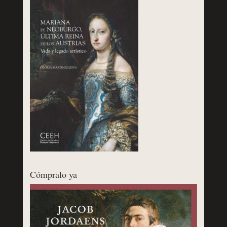
Cómpralo ya