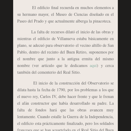
El edificio final recuerda en muchos elementos a
su hermano mayor, el Museo de Ciencias diseñado en el
Paseo del Prado y que actualmente alberga la pinacoteca.
La falta de recursos dilató el inicio de las obras y
mientras el edificio de Villanueva estaba básicamente en
plano, se adecuó para observatorio el vecino altillo de San
Pablo, dentro del recinto del Buen Retiro, suponemos por
el nombre que junto a la antigua ermita del mismo
nombre (ver artículo que le dedicamos
aquí
) y cerca
también del cementerio del Real Sitio.
El inicio de la construcción del Observatorio se
dilata hasta la fecha de 1790, por los problemas a los que
el nuevo rey, Carlos IV, debe hacer frente y que le frenan
el afán constructor que había desarrollado su padre. La
falta de fondos hará que las obras avancen muy
lentamente. Cuando estalle la Guerra de la Independencia,
el edificio esta prácticamente finalizado, pero los soldados
franceses que se han acuartelado en el Real Sitio del Buen