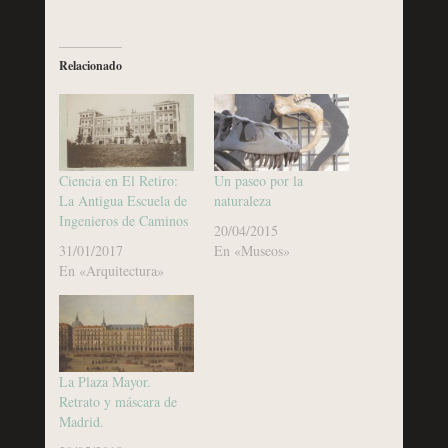
Relacionado
Ciencia en El Retiro:
Un paseo por la
La Antigua Escuela de
naturaleza
Ingenieros de Caminos
20/04/2015
31/01/2017
En «Museos»
En «Arquitectura»
La Plaza Mayor.
Retrato y máscara de
Madrid.