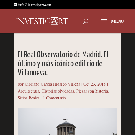
info@investigart.com
El Real Observatorio de Madrid. El
último y más icónico edificio de
Villanueva.
por
Cipriano García Hidalgo Villena
|
Oct 23, 2018
|
Arquitectura
,
Historias olvidadas
,
Piezas con historia
,
Sitios Reales
|
1 Comentario