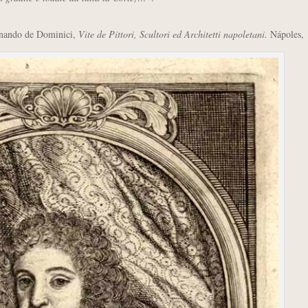
nando de Dominici,
Vite de Pittori, Scultori ed Architetti napoletani.
Nápoles, 