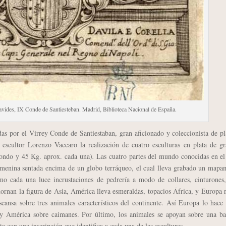
vides, IX Conde de Santiesteban. Madrid, Biblioteca Nacional de España.
s por el Virrey Conde de Santiestaban, gran aficionado y coleccionista de pl
l escultor Lorenzo Vaccaro la realización de cuatro esculturas en plata de g
ondo y 45 Kg. aprox. cada una)
.
Las cuatro partes del mundo conocidas en el
emenina sentada encima de un globo terráqueo, el cual lleva grabado un map
mo cada una luce incrustaciones de pedrería a modo de collares, cinturones,
dornan la figura de Asia, América lleva esmeraldas, topacios África, y Europa 
cansa sobre tres animales característicos del continente. Así Europa lo hace
s y América sobre caimanes. Por último, los animales se apoyan sobre una ba
a con una inscripción que identifica a cada una de las esculturas.