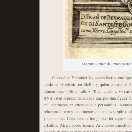
Anónimo: Retrato de Francisco Bena
Como dice Dominici las piezas fueron encargada
desde su virreinato en Sicilia y quien encargará a
dimensiones (136 cm alto x 70 cm ancho x 80 cm f
XVII están representadas cada una por una figura f
del continente en cuestión que personifica. Asimis
relacionada con su continente: diamantes y zafiros a
y diamantes. Cada uno de los globos terráqueos des
caballos, África sobre leones, Asia sobre camello
madera de tipo triangular y lados cóncavos, que cuent