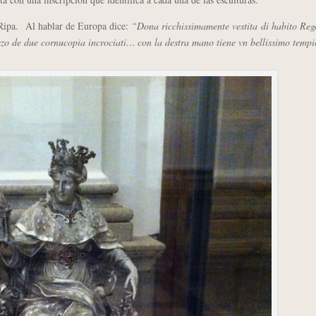
Ripa. Al hablar de Europa dice:
“Dona ricchissimamente vestita di habito Reg
mezo de due cornucopia incrociati… con la destra mano tiene vn bellissimo temp