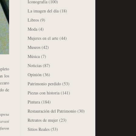
Iconografía
(100)
La imagen del día
(18)
Libros
(9)
Moda
(4)
Mujeres en el arte
(44)
Museos
(42)
Música
(7)
Noticias
(87)
mpleto
Opinión
(36)
an los
accaro
Patrimonio perdido
(53)
rdo de
Piezas con historia
(141)
Pintura
(184)
Restauración del Patrimonio
(30)
 spesa
Retratos de mujer
(23)
tavasi
 furon
Sitios Reales
(53)