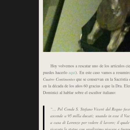
Hoy volvemos a rescatar uno de los artículos cie
puedes hacerlo
aquí
). En este caso vamos a resumiros
Cuatro Continentes
que se conservan en la Sacristía
en la década de los años 60 gracias a que la Dra. Ele
Dominici al hablar sobre el escultor italiano:
“… Pel Conde S. Stefano Vicerè del Regno fece q
ascende a 95 milla ducati; usando in esse il Vac
a casa di Lorenzo per vedere il lavoro; il qua
ricevute le statue con gradissimo piacere e fuer