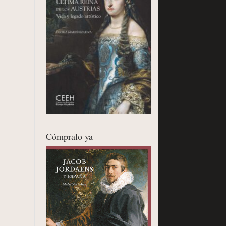
Cómpralo ya