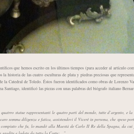
ntíficos que hemos escrito en los últimos tiempos (para acceder al artículo co
 la historia de las cuatro esculturas de plata y piedras preciosas que represent
 de la Catedral de Toledo. Éstos fueron identificados como obras de Lorenzo V
na Santiago, identificó las piezas con unas palabras del biógrafo italiano Berna
uatrro statue rappresentanti le quatro parti del mondo, tutte d’argento, e la
caro somma diligenza e fatica, assistendovi il Vicerè in persona, che speso por
le compiuto che fu, lo mandó alla Maestá de Carlo II Re della Spagna, da cui
on gradite e lodate da tutta la Corte;…”
.