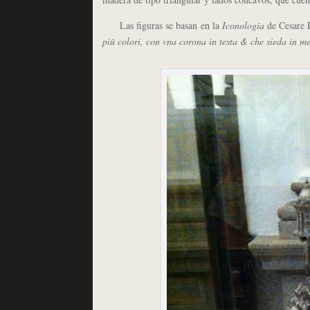
Las figuras se basan en la
Iconología
de Cesare 
più colori, con vna corona in testa & che sieda in 