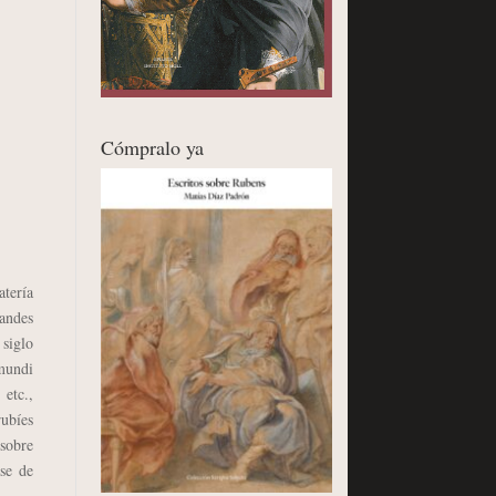
Cómpralo ya
atería
randes
 siglo
amundi
 etc.,
rubíes
 sobre
se de