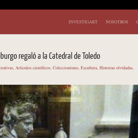
INVESTIGART
NOSOTROS
burgo regaló a la Catedral de Toledo
orativas
,
Artículos científicos
,
Coleccionismo
,
Escultura
,
Historias olvidadas
,