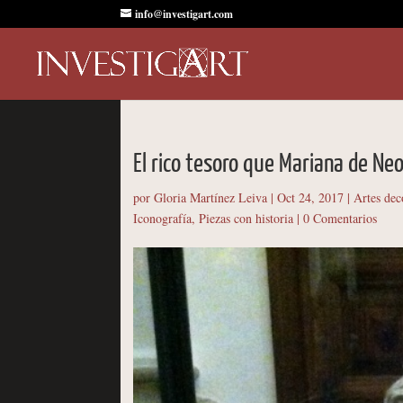
info@investigart.com
El rico tesoro que Mariana de Neo
por
Gloria Martínez Leiva
|
Oct 24, 2017
|
Artes dec
Iconografía
,
Piezas con historia
|
0 Comentarios