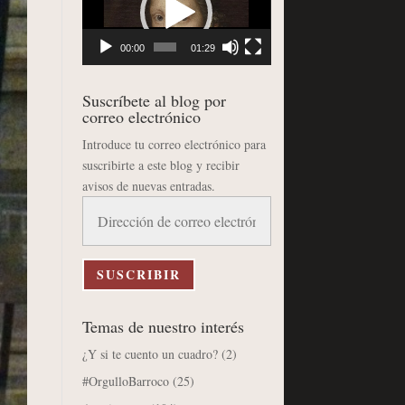
vídeo
00:00
01:29
Suscríbete al blog por
correo electrónico
Introduce tu correo electrónico para
suscribirte a este blog y recibir
avisos de nuevas entradas.
Dirección
de
correo
electrónico
SUSCRIBIR
Temas de nuestro interés
¿Y si te cuento un cuadro?
(2)
#OrgulloBarroco
(25)