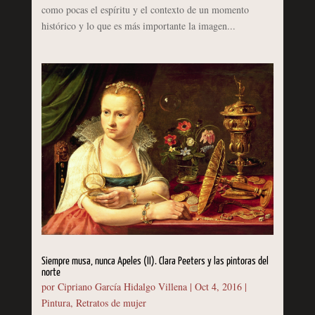
como pocas el espíritu y el contexto de un momento
histórico y lo que es más importante la imagen...
Siempre musa, nunca Apeles (II). Clara Peeters y las pintoras del
norte
por
Cipriano García Hidalgo Villena
|
Oct 4, 2016
|
Pintura
,
Retratos de mujer