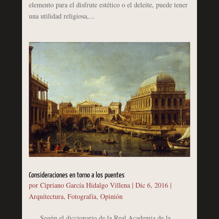
elemento para el disfrute estético o el deleite, puede tener
una utilidad religiosa,...
Consideraciones en torno a los puentes
por
Cipriano García Hidalgo Villena
|
Dic 6, 2016
|
Arquitectura
,
Fotografía
,
Opinión
Según el diccionario de la Real Academia de la