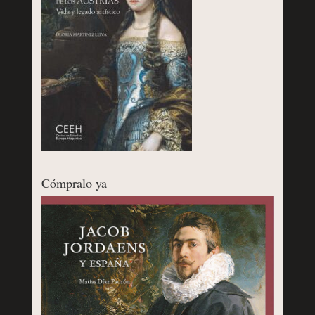
Cómpralo ya