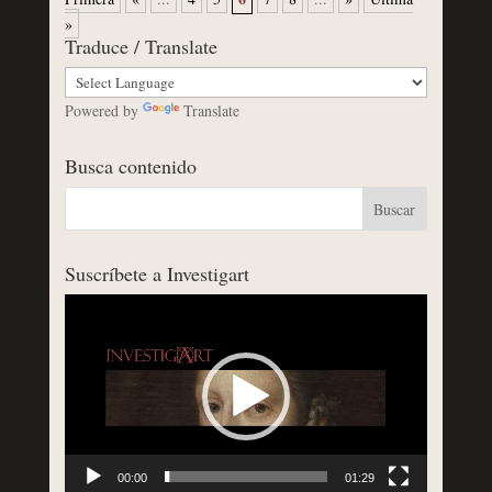
»
Traduce / Translate
Powered by
Translate
Busca contenido
Suscríbete a Investigart
Reproductor
de
vídeo
00:00
01:29