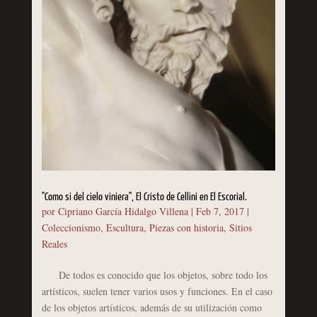
"Como si del cielo viniera", El Cristo de Cellini en El Escorial.
por
Cipriano García Hidalgo Villena
|
Feb 7, 2017
|
Coleccionismo
,
Escultura
,
Piezas con historia
,
Sitios
Reales
De todos es conocido que los objetos, sobre todo los
artísticos, suelen tener varios usos y funciones. En el caso
de los objetos artísticos, además de su utilización como