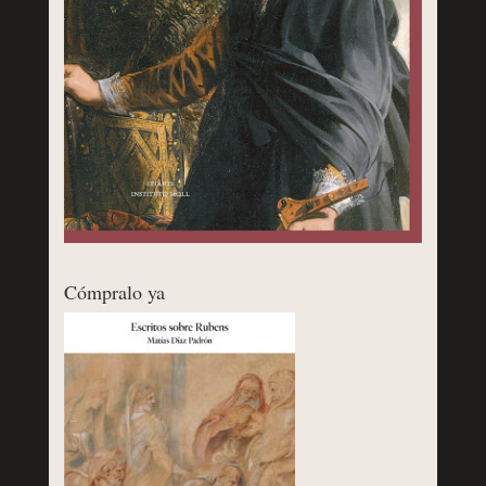
Cómpralo ya