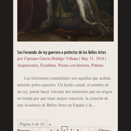
San Fernando: de rey guerrero a protector de las Bellas Artes
por
Cipriano García Hidalgo Villena
|
May 31, 2016
|
Arquitectura
,
Escultura
,
Piezas con historia
,
Pintura
Las felicísimas casualidades son aquellas que acaban
uniendo polos opuestos. Un hecho casual, el nombre de
un rey, puede hacer vincular dos elementos que en origen
no tenían por qué tener mayor conexión: la creación de
una Academia de Bellas Artes en España y la...
Página 6 de 10
«
6
Primera
«
...
4
5
7
8
...
»
Última