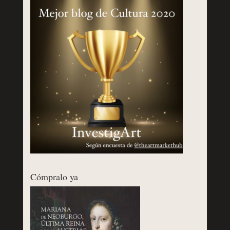
Cómpralo ya