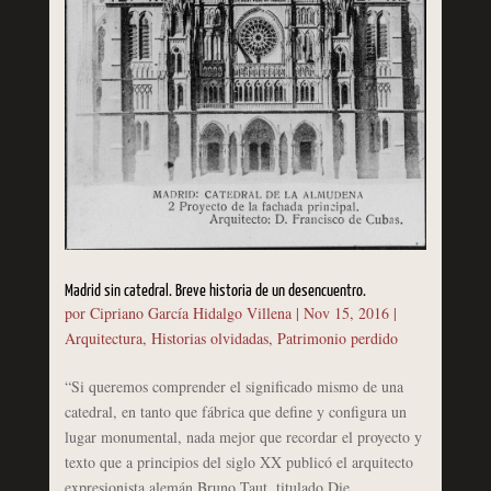
Madrid sin catedral. Breve historia de un desencuentro.
por
Cipriano García Hidalgo Villena
|
Nov 15, 2016
|
Arquitectura
,
Historias olvidadas
,
Patrimonio perdido
“Si queremos comprender el significado mismo de una
catedral, en tanto que fábrica que define y configura un
lugar monumental, nada mejor que recordar el proyecto y
texto que a principios del siglo XX publicó el arquitecto
expresionista alemán Bruno Taut, titulado Die...