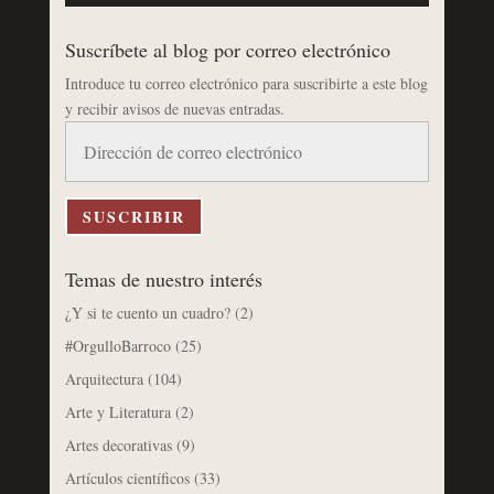
Suscríbete al blog por correo electrónico
Introduce tu correo electrónico para suscribirte a este blog
y recibir avisos de nuevas entradas.
Dirección
de
correo
electrónico
SUSCRIBIR
Temas de nuestro interés
¿Y si te cuento un cuadro?
(2)
#OrgulloBarroco
(25)
Arquitectura
(104)
Arte y Literatura
(2)
Artes decorativas
(9)
Artículos científicos
(33)