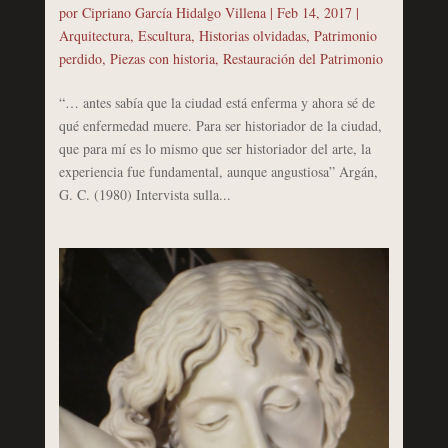
por
Cipriano García Hidalgo Villena
|
Feb 14, 2017
|
Arquitectura
,
Escultura
,
Historias olvidadas
,
Patrimonio
perdido
,
Piezas con historia
,
Restauración del Patrimonio
“… antes sabía que la ciudad está enferma y ahora sé de
qué enfermedad muere. Para ser historiador de la ciudad,
que para mí es lo mismo que ser historiador del arte, la
experiencia fue fundamental, aunque angustiosa” Argán,
G. C. (1980) Intervista sulla...