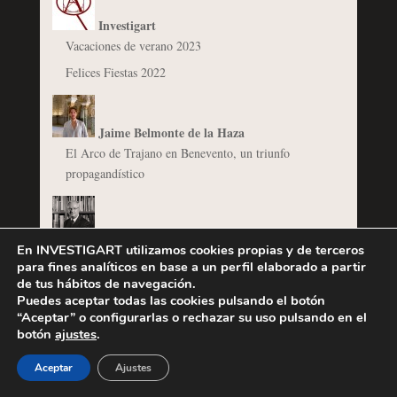
Investigart
Vacaciones de verano 2023
Felices Fiestas 2022
Jaime Belmonte de la Haza
El Arco de Trajano en Benevento, un triunfo
propagandístico
Javier Jordán de Urríes
En INVESTIGART utilizamos cookies propias y de terceros
Las vistas de puertos de España: Mariano Sánchez
para fines analíticos en base a un perfil elaborado a partir
copista de Vernet
de tus hábitos de navegación.
Puedes aceptar todas las cookies pulsando el botón
Goya en Palacio. La exposición conmemorativa del
“Aceptar” o configurarlas o rechazar su uso pulsando en el
bicentenario (1746-1946)
botón
ajustes
.
Aceptar
Ajustes
José María Domínguez