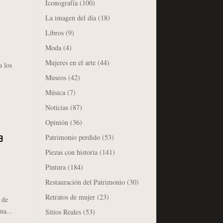
Iconografía
(100)
La imagen del día
(18)
Libros
(9)
Moda
(4)
Mujeres en el arte
(44)
a los
Museos
(42)
Música
(7)
Noticias
(87)
Opinión
(36)
Patrimonio perdido
(53)
a
Piezas con historia
(141)
Pintura
(184)
Restauración del Patrimonio
(30)
Retratos de mujer
(23)
 de
na...
Sitios Reales
(53)