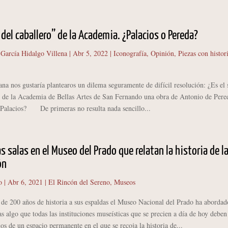
 del caballero” de la Academia. ¿Palacios o Pereda?
 García Hidalgo Villena
|
Abr 5, 2022
|
Iconografía
,
Opinión
,
Piezas con histor
nos gustaría plantearos un dilema seguramente de difícil resolución: ¿Es el
o de la Academia de Bellas Artes de San Fernando una obra de Antonio de Pere
 Palacios? De primeras no resulta nada sencillo...
s salas en el Museo del Prado que relatan la historia de l
ón
o
|
Abr 6, 2021
|
El Rincón del Sereno
,
Museos
00 años de historia a sus espaldas el Museo Nacional del Prado ha abordad
las algo que todas las instituciones museísticas que se precien a día de hoy deben
os de un espacio permanente en el que se recoja la historia de...