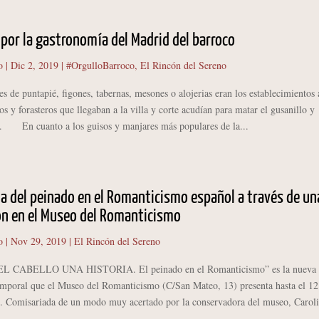
por la gastronomía del Madrid del barroco
o
|
Dic 2, 2019
|
#OrgulloBarroco
,
El Rincón del Sereno
 puntapié, figones, tabernas, mesones o alojerias eran los establecimientos 
s y forasteros que llegaban a la villa y corte acudían para matar el gusanillo y
d. En cuanto a los guisos y manjares más populares de la...
ia del peinado en el Romanticismo español a través de un
ón en el Museo del Romanticismo
o
|
Nov 29, 2019
|
El Rincón del Sereno
ABELLO UNA HISTORIA. El peinado en el Romanticismo” es la nueva
emporal que el Museo del Romanticismo (C/San Mateo, 13) presenta hasta el 12
0. Comisariada de un modo muy acertado por la conservadora del museo, Caroli