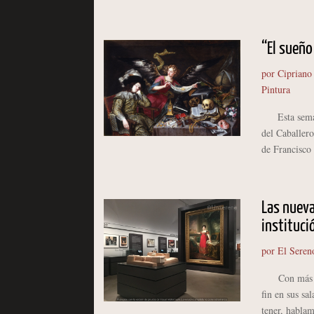
“El sueño
por
Cipriano
Pintura
Esta semana 
del Caballer
de Francisco
Las nueva
instituci
por
El Seren
Con más de 2
fin en sus sa
tener, hablam