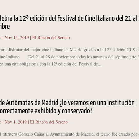
lebra la 12ª edición del Festival de Cine Italiano del 21 al
mbre
o
|
Nov 15, 2019
|
El Rincón del Sereno
ra disfrutar del mejor cine italiano en Madrid gracias a la 12 ª edición 2019 d
Cine Italiano Del 21 al 28 de noviembre todos los amantes del séptimo arte f
nen una cita obligatoria con la 12ª edición del Festival de...
 de Autómatas de Madrid ¿lo veremos en una institución
correctamente exhibido y conservado?
o
|
Nov 1, 2019
|
El Rincón del Sereno
 titiritero Gonzalo Cañas al Ayuntamiento de Madrid, el teatro fue creado por 