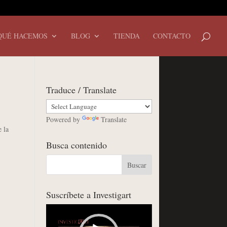
QUÉ HACEMOS
BLOG
TIENDA
CONTACTO
Traduce / Translate
Powered by
Translate
 la
Busca contenido
Suscríbete a Investigart
Reproductor
de