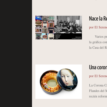
Nace la R
por
El Seren
Varios proye
la gráfica c
la Casa del R
Una coron
por
El Seren
La Corona Cat
Flandes del 
recién reform