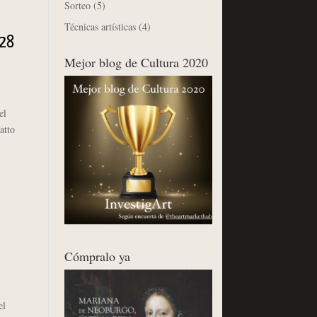
Sorteo
(5)
Técnicas artísticas
(4)
 28
Mejor blog de Cultura 2020
el
atto
Cómpralo ya
el