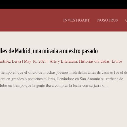
INVESTIGART
NOSOTROS
alles de Madrid, una mirada a nuestro pasado
artínez Leiva
|
May 16, 2023
|
Arte y Literatura
,
Historias olvidadas
,
Libros
po en que el oficio de muchas jóvenes madrileñas antes de casarse fue el de
uera en grandes o pequeños talleres, llenándose en San Antonio su verbena de
Hubo un tiempo que la gente iba a comprar la leche con su jarra o...