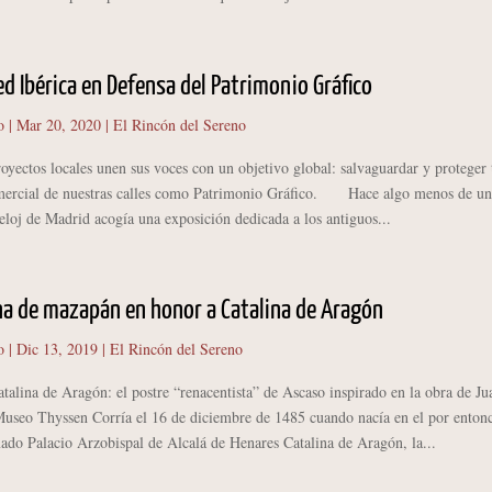
ed Ibérica en Defensa del Patrimonio Gráfico
o
|
Mar 20, 2020
|
El Rincón del Sereno
ctos locales unen sus voces con un objetivo global: salvaguardar y proteger 
omercial de nuestras calles como Patrimonio Gráfico. Hace algo menos de un
eloj de Madrid acogía una exposición dedicada a los antiguos...
a de mazapán en honor a Catalina de Aragón
o
|
Dic 13, 2019
|
El Rincón del Sereno
alina de Aragón: el postre “renacentista” de Ascaso inspirado en la obra de Ju
Museo Thyssen Corría el 16 de diciembre de 1485 cuando nacía en el por enton
ado Palacio Arzobispal de Alcalá de Henares Catalina de Aragón, la...