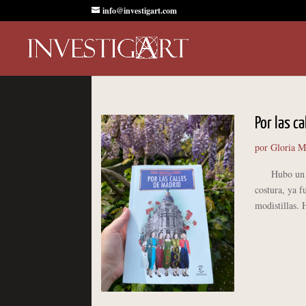
info@investigart.com
Por las c
por
Gloria M
Hubo un tiem
costura, ya f
modistillas. 