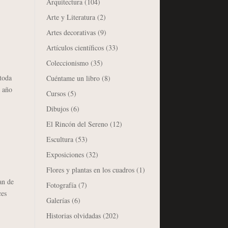
Arquitectura
(104)
Arte y Literatura
(2)
Artes decorativas
(9)
Artículos científicos
(33)
Coleccionismo
(35)
toda
Cuéntame un libro
(8)
 año
Cursos
(5)
Dibujos
(6)
El Rincón del Sereno
(12)
Escultura
(53)
Exposiciones
(32)
Flores y plantas en los cuadros
(1)
an de
Fotografía
(7)
ces
Galerías
(6)
Historias olvidadas
(202)