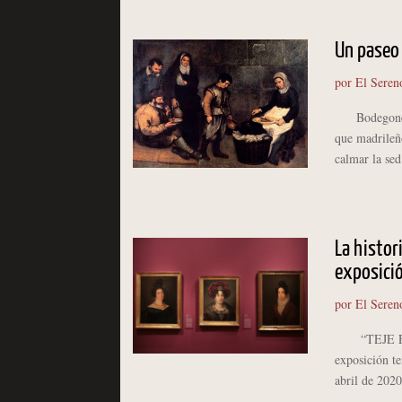
Un paseo 
por
El Seren
Bodegones de
que madrileño
calmar la se
La histor
exposici
por
El Seren
“TEJE EL C
exposición t
abril de 202