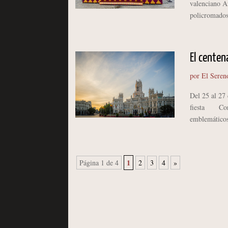
valenciano An
policromados
El centen
por
El Seren
Del 25 al 27 
fiesta Corrí
emblemáticos
1
Página 1 de 4
2
3
4
»