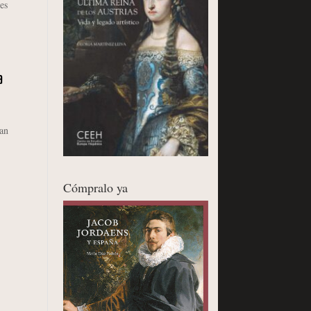
es
a
ran
Cómpralo ya