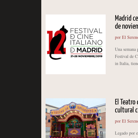
Madrid ce
de novie
por
El Seren
Una semana pa
Festival de 
in Italia, tie
El Teatro
cultural 
por
El Seren
Legado por el