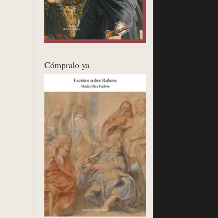
Cómpralo ya