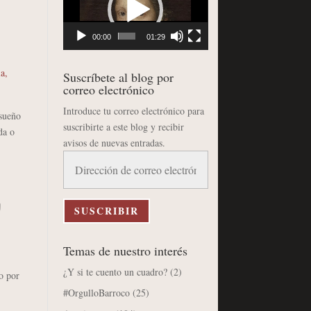
vídeo
00:00
01:29
ia
,
Suscríbete al blog por
correo electrónico
Introduce tu correo electrónico para
 sueño
suscribirte a este blog y recibir
da o
avisos de nuevas entradas.
Dirección
de
correo
a
electrónico
SUSCRIBIR
Temas de nuestro interés
¿Y si te cuento un cuadro?
(2)
o por
#OrgulloBarroco
(25)